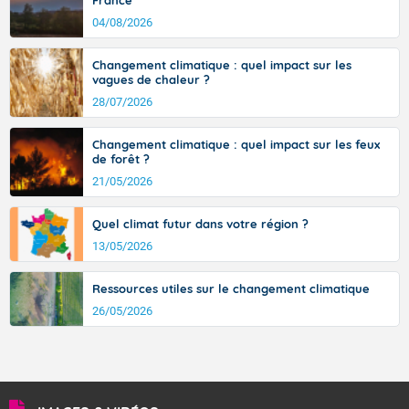
France
signifiant au-delà des monts, en allusion aux régions montagneuses
d’où provient ce vent.
04/08/2026
Changement climatique : quel impact sur les
vagues de chaleur ?
28/07/2026
Changement climatique : quel impact sur les feux
de forêt ?
21/05/2026
Quel climat futur dans votre région ?
13/05/2026
Ressources utiles sur le changement climatique
26/05/2026