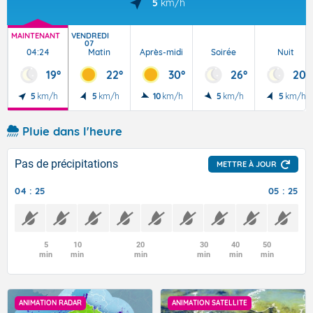
5
km/h
MAINTENANT
VENDREDI
07
04:24
Matin
Après-midi
Soirée
Nuit
19°
22°
30°
26°
20°
5
km/h
5
km/h
10
km/h
5
km/h
5
km/h
Pluie dans l'heure
Pas de précipitations
METTRE À JOUR
04 : 25
05 : 25
5
10
20
30
40
50
min
min
min
min
min
min
ANIMATION RADAR
ANIMATION SATELLITE