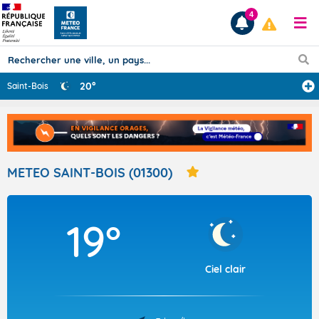
4
20°
Saint-Bois
Prévisions
TOUS LES RÉSULTATS
METEO SAINT-BOIS (01300)
Articles
19°
Ciel clair