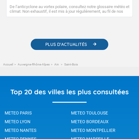
De l’anticyclone au vortex polaire, consultez notre glossaire météo et
climat. Non exhaustif, il est mis à jour régulièrement, au fil de nos
publications. Vous y trouverez également des liens utiles vers nos
contenus pédagogiques concernant les phénomènes
météorologiques et des informations scientifiques sur le
changement climatique.
PLUS D'ACTUALITÉS
Accueil
Auvergne-Rhône-Alpes
Ain
Saint-Bois
Top 20 des villes les plus consultées
METEO PARIS
METEO TOULOUSE
METEO LYON
METEO BORDEAUX
METEO NANTES
METEO MONTPELLIER
METEO RENNES
METEO MARSEILLE