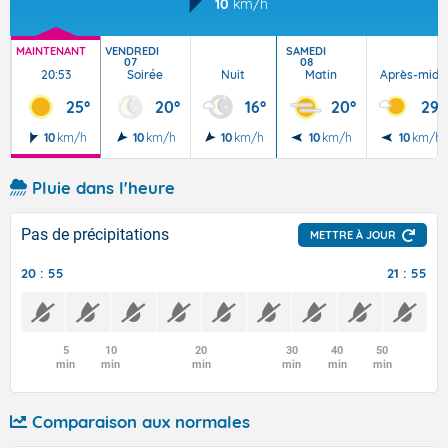
10
km/h
MAINTENANT
VENDREDI
SAMEDI
07
08
20:53
Soirée
Nuit
Matin
Après-midi
25°
20°
16°
20°
29°
10
km/h
10
km/h
10
km/h
10
km/h
10
km/h
Pluie dans l'heure
Pas de précipitations
METTRE À JOUR
20 : 55
21 : 55
5
10
20
30
40
50
min
min
min
min
min
min
Comparaison aux normales