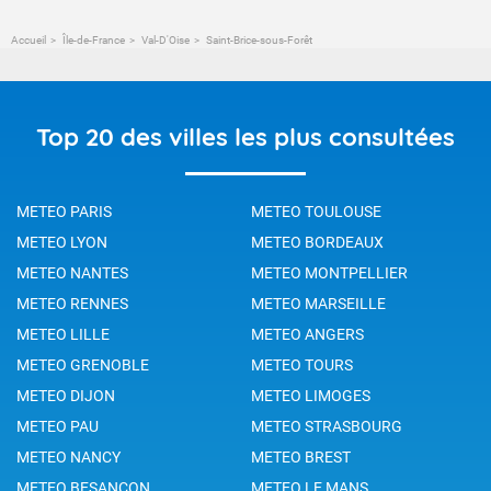
Accueil
Île-de-France
Val-D'Oise
Saint-Brice-sous-Forêt
Top 20 des villes les plus consultées
METEO PARIS
METEO TOULOUSE
METEO LYON
METEO BORDEAUX
METEO NANTES
METEO MONTPELLIER
METEO RENNES
METEO MARSEILLE
METEO LILLE
METEO ANGERS
METEO GRENOBLE
METEO TOURS
METEO DIJON
METEO LIMOGES
METEO PAU
METEO STRASBOURG
METEO NANCY
METEO BREST
METEO BESANCON
METEO LE MANS