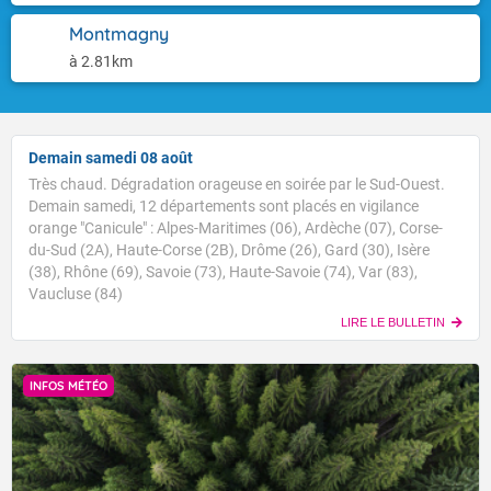
Montmagny
à 2.81km
Demain samedi 08 août
Très chaud. Dégradation orageuse en soirée par le Sud-Ouest.
Demain samedi, 12 départements sont placés en vigilance
orange "Canicule" : Alpes-Maritimes (06), Ardèche (07), Corse-
du-Sud (2A), Haute-Corse (2B), Drôme (26), Gard (30), Isère
(38), Rhône (69), Savoie (73), Haute-Savoie (74), Var (83),
Vaucluse (84)
LIRE LE BULLETIN
INFOS MÉTÉO