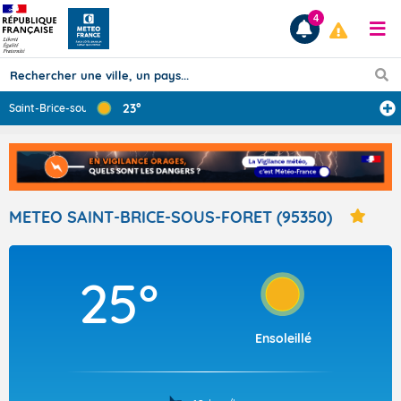
4
23°
Saint-Brice-sou
...
Prévisions
TOUS LES RÉSULTATS
METEO SAINT-BRICE-SOUS-FORET (95350)
Articles
25°
Ensoleillé