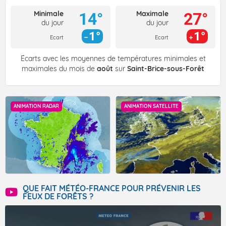
Minimale
Maximale
14°
27°
du jour
du jour
1°
1°
Ecart
Ecart
Écarts avec les moyennes de températures minimales et
maximales du mois de
août
sur
Saint-Brice-sous-Forêt
ANIMATION RADAR
ANIMATION SATELLITE
QUE FAIT MÉTÉO-FRANCE POUR PRÉVENIR LES
FEUX DE FORÊTS ?