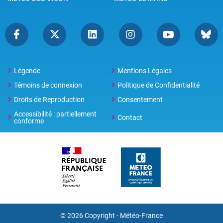
Légende
Mentions Légales
Témoins de connexion
Politique de Confidentialité
Droits de Reproduction
Consentement
Accessibilité : partiellement
Contact
conforme
© 2026 Copyright -
Météo-France