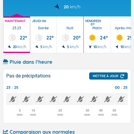
20
km/h
MAINTENANT
JEUDI 06
VENDREDI
07
23:23
Soirée
Nuit
Matin
Après-midi
22°
22°
20°
24°
29
20
km/h
5
km/h
5
km/h
10
km/h
10
km/h
Pluie dans l'heure
Pas de précipitations
METTRE À JOUR
23 : 25
00 : 25
5
10
20
30
40
50
min
min
min
min
min
min
Comparaison aux normales