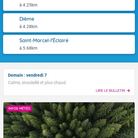
à 4.25km
Dième
à 4.28km
Saint-Marcel-l'Éclairé
à 5.68km
Demain : vendredi 7
Calme, ensoleillé et plus chaud.
LIRE LE BULLETIN
INFOS MÉTÉO