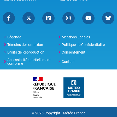
Légende
Mentions Légales
Témoins de connexion
Politique de Confidentialité
Droits de Reproduction
Consentement
Accessibilité : partiellement
Contact
conforme
© 2026 Copyright -
Météo-France