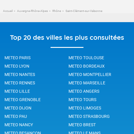
Accueil
Auvergne-Rhône-Alpes
Rhône
Saint-Clément-sur-Valsonne
Top 20 des villes les plus consultées
METEO PARIS
METEO TOULOUSE
METEO LYON
METEO BORDEAUX
METEO NANTES
METEO MONTPELLIER
METEO RENNES
METEO MARSEILLE
METEO LILLE
METEO ANGERS
METEO GRENOBLE
METEO TOURS
METEO DIJON
METEO LIMOGES
METEO PAU
METEO STRASBOURG
METEO NANCY
METEO BREST
METEO BESANCON
METEO LE MANS