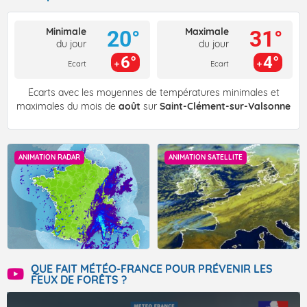
Minimale
Maximale
20°
31°
du jour
du jour
6°
4°
Ecart
Ecart
Écarts avec les moyennes de températures minimales et
maximales du mois de
août
sur
Saint-Clément-sur-Valsonne
ANIMATION RADAR
ANIMATION SATELLITE
QUE FAIT MÉTÉO-FRANCE POUR PRÉVENIR LES
FEUX DE FORÊTS ?