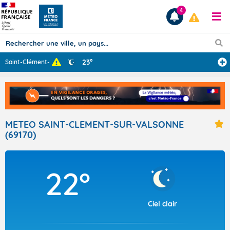
4
23°
Saint-Clément-s
...
Prévisions
TOUS LES RÉSULTATS
METEO SAINT-CLEMENT-SUR-VALSONNE
(69170)
Articles
22°
Ciel clair