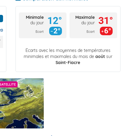
Minimale
Maximale
12°
31°
du jour
du jour
2°
6°
20
Ecart
Ecart
Écarts avec les moyennes de températures
minimales et maximales du mois de
août
sur
Saint-Fiacre
SATELLITE