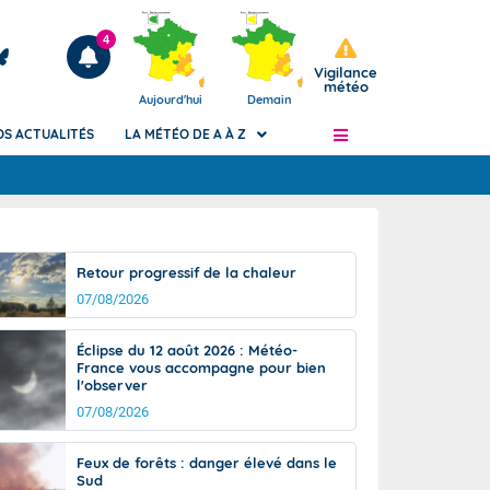
4
Vigilance
météo
Aujourd'hui
Demain
OS ACTUALITÉS
LA MÉTÉO DE A À Z
Articles
ngers
Retour progressif de la chaleur
Phénomènes dangereux de J+2 à J+7
07/08/2026
civile
Avertissement pluies intenses à l'échelle
des communes (Apic)
és
Éclipse du 12 août 2026 : Météo-
Bulletins Marine
France vous accompagne pour bien
l'observer
ateur de
Bulletins d'estimation du risque
d'avalanche
07/08/2026
-pompier
Météo des forêts
Feux de forêts : danger élevé dans le
Vigicrues
Sud