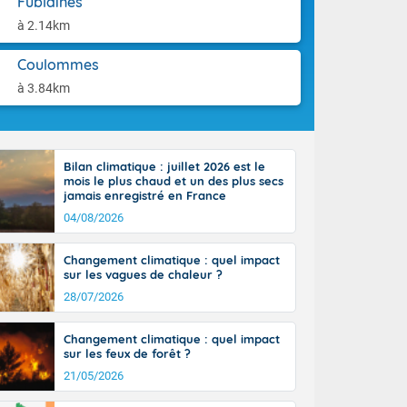
Fublaines
-France jusque
aison.
ue sur la Corse
à 2.14km
 beauté le
chaine des
Coulommes
r moments. En
à 3.84km
gagne en
artie d'après-
de nuit
ces orages,
Bilan climatique : juillet 2026 est le
u jour, le
mois le plus chaud et un des plus secs
lus au sud,
jamais enregistré en France
en hausse, en
04/08/2026
 quasi-
pays et même
Changement climatique : quel impact
sur les vagues de chaleur ?
28/07/2026
Changement climatique : quel impact
sur les feux de forêt ?
21/05/2026