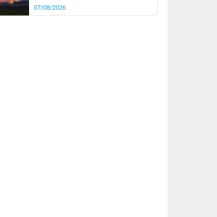
07/08/2026
rée
Nuit
26°
20°
km/h
5
km/h