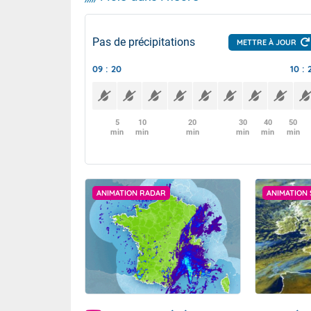
Pas de précipitations
METTRE À JOUR
09 : 20
10 : 
5
10
20
30
40
50
min
min
min
min
min
min
ANIMATION RADAR
ANIMATION 