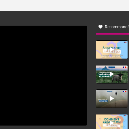
ses caractéristiques ? La tramontane est un vent
turbulent soufflant de secteur nord-ouest à nord, ou ouest
à nord-ouest, dans un secteur qui part du Roussillon à la
vallée de l’Aude et à l’ouest de l’Hérault. L’étymologie de
ce vent vient du latin trasmontanus, signifiant au-delà des
monts, en allusion aux régions montagneuses d’où
Recommandé
provient ce vent.