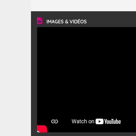
caractéristiques ? Le mistral est un vent régional,
turbulent et généralement sec, pouvant souffler à une
vitesse moyenne de 50 km/h et atteindre 80 à 100 km/h
en rafales, parfois davantage. Il parcourt la basse vallée
du Rhône et la Provence et envahit le littoral
IMAGES & VIDÉOS
méditerranéen à partir de la Camargue.