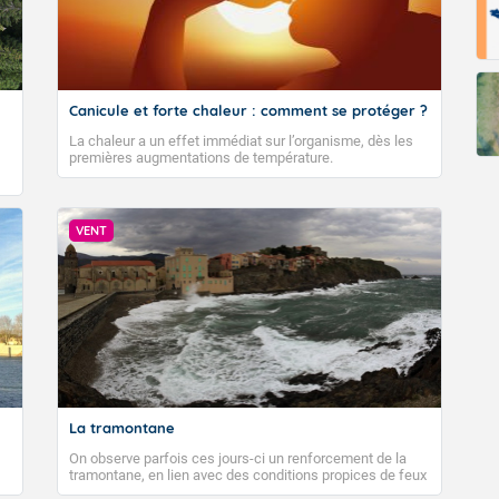
Canicule et forte chaleur : comment se protéger ?
La chaleur a un effet immédiat sur l’organisme, dès les
premières augmentations de température.
VENT
La tramontane
On observe parfois ces jours-ci un renforcement de la
tramontane, en lien avec des conditions propices de feux
de forêt. Mais qu'est-ce que la tramontane ? Quelles sont