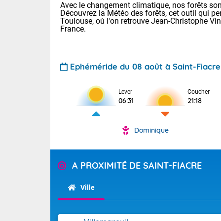
Avec le changement climatique, nos forêts sont
Découvrez la Météo des forêts, cet outil qui pe
Toulouse, où l'on retrouve Jean-Christophe Vi
France.
Ephéméride du 08 août à Saint-Fiacre
Voici les tem
Lever
Coucher
06:31
21:18
: 13/28 Paris
Clermont-Fd :
Limoges : 19/
Dominique
Lille : 14/29
TENDANCE P
Aujourd'hui 
Pour la sema
A PROXIMITÉ DE SAINT-FIACRE
Très chaud
départemen
Au niveau du 
températures 
Maritimes 
Ville
(26), Gard 
Tendance des
(83), et Vau
2026 :