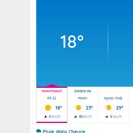
Wallis e
Grand fr
18°
MAINTENANT
SAMEDI 08
09:22
Matin
Après-midi
18°
23°
29°
5
km/h
10
km/h
5
km/h
Pluie dans l'heure