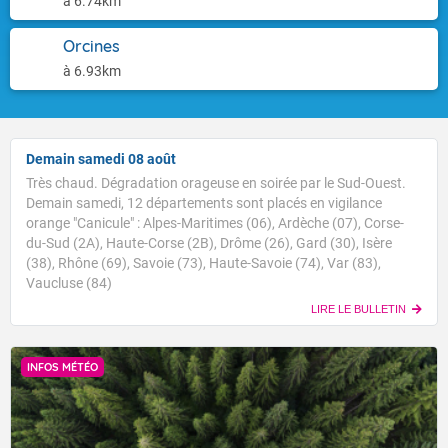
à 6.74km
Orcines
à 6.93km
Demain samedi 08 août
Très chaud. Dégradation orageuse en soirée par le Sud-Ouest.
Demain samedi, 12 départements sont placés en vigilance
orange "Canicule" : Alpes-Maritimes (06), Ardèche (07), Corse-
du-Sud (2A), Haute-Corse (2B), Drôme (26), Gard (30), Isère
(38), Rhône (69), Savoie (73), Haute-Savoie (74), Var (83),
Vaucluse (84)
LIRE LE BULLETIN
INFOS MÉTÉO