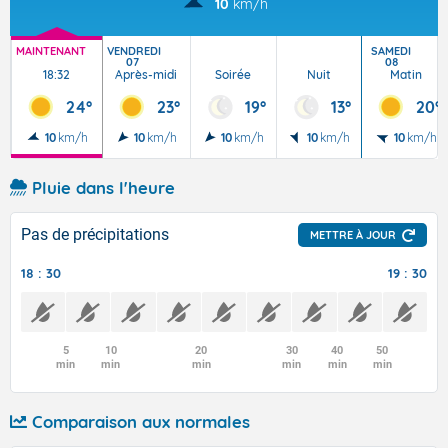
10
km/h
MAINTENANT
VENDREDI
SAMEDI
07
08
18:32
Après-midi
Soirée
Nuit
Matin
24°
23°
19°
13°
20°
10
km/h
10
km/h
10
km/h
10
km/h
10
km/h
Pluie dans l'heure
Pas de précipitations
METTRE À JOUR
18 : 30
19 : 30
5
10
20
30
40
50
min
min
min
min
min
min
Comparaison aux normales