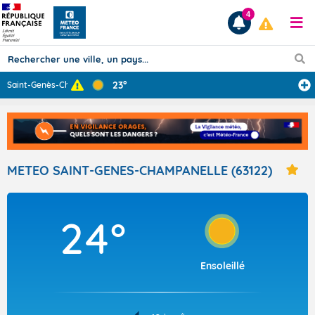
4
23°
Saint-Genès-Cha
...
Prévisions
TOUS LES RÉSULTATS
METEO SAINT-GENES-CHAMPANELLE (63122)
Articles
24°
Ensoleillé