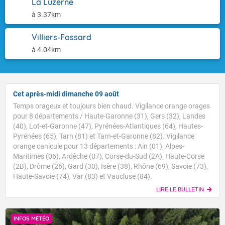
La Luzerne
à 3.37km
Villiers-Fossard
à 4.04km
Cet après-midi dimanche 09 août
Temps orageux et toujours bien chaud. Vigilance orange orages
pour 8 départements / Haute-Garonne (31), Gers (32), Landes
(40), Lot-et-Garonne (47), Pyrénées-Atlantiques (64), Hautes-
Pyrénées (65), Tarn (81) et Tarn-et-Garonne (82). Vigilance
orange canicule pour 13 départements : Ain (01), Alpes-
Maritimes (06), Ardèche (07), Corse-du-Sud (2A), Haute-Corse
(2B), Drôme (26), Gard (30), Isère (38), Rhône (69), Savoie (73),
Haute-Savoie (74), Var (83) et Vaucluse (84).
LIRE LE BULLETIN
INFOS MÉTÉO