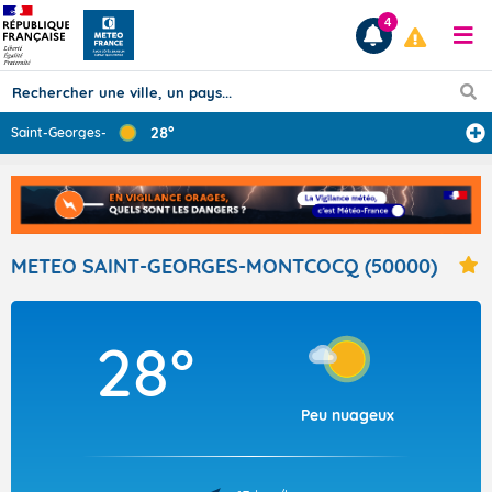
4
28°
Saint-Georges-M
...
Prévisions
TOUS LES RÉSULTATS
METEO SAINT-GEORGES-MONTCOCQ (50000)
Articles
28°
Peu nuageux