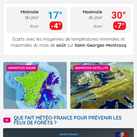
Minimale
Maximale
17°
30°
du jour
du jour
4°
7°
Ecart
Ecart
Écarts avec les moyennes de températures minimales et
maximales du mois de
août
sur
Saint-Georges-Montcocq
ANIMATION RADAR
ANIMATION SATELLITE
QUE FAIT MÉTÉO-FRANCE POUR PRÉVENIR LES
FEUX DE FORÊTS ?