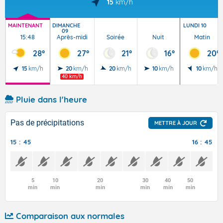
15
km/h
MAINTENANT
DIMANCHE
LUNDI 10
09
15:48
Après-midi
Soirée
Nuit
Matin
28°
27°
21°
16°
20°
15
km/h
20
km/h
20
km/h
10
km/h
10
km/h
40 km/h
Pluie dans l'heure
Pas de précipitations
METTRE À JOUR
15 : 45
16 : 45
5
10
20
30
40
50
min
min
min
min
min
min
Comparaison aux normales