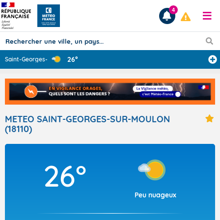
4
26°
Saint-Georges-s
...
Prévisions
TOUS LES RÉSULTATS
METEO SAINT-GEORGES-SUR-MOULON
(18110)
Articles
26°
Peu nuageux