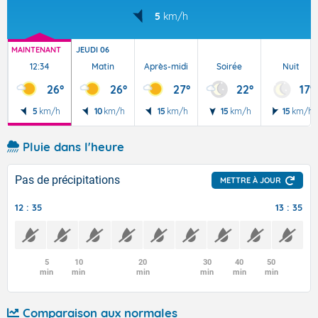
5
km/h
MAINTENANT
JEUDI 06
12:34
Matin
Après-midi
Soirée
Nuit
26°
26°
27°
22°
17°
5
km/h
10
km/h
15
km/h
15
km/h
15
km/h
Pluie dans l'heure
Pas de précipitations
METTRE À JOUR
12 : 35
13 : 35
5
10
20
30
40
50
min
min
min
min
min
min
Comparaison aux normales