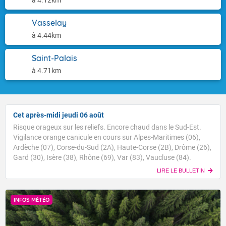
à 4.12km
Vasselay
à 4.44km
Saint-Palais
à 4.71km
Cet après-midi jeudi 06 août
Risque orageux sur les reliefs. Encore chaud dans le Sud-Est.
Vigilance orange canicule en cours sur Alpes-Maritimes (06),
Ardèche (07), Corse-du-Sud (2A), Haute-Corse (2B), Drôme (26),
Gard (30), Isère (38), Rhône (69), Var (83), Vaucluse (84).
LIRE LE BULLETIN
INFOS MÉTÉO