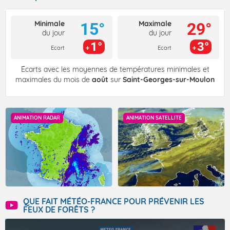
Minimale
Maximale
15°
29°
du jour
du jour
1°
3°
Ecart
Ecart
Écarts avec les moyennes de températures minimales et
maximales du mois de
août
sur
Saint-Georges-sur-Moulon
ANIMATION RADAR
ANIMATION SATELLITE
QUE FAIT MÉTÉO-FRANCE POUR PRÉVENIR LES
FEUX DE FORÊTS ?