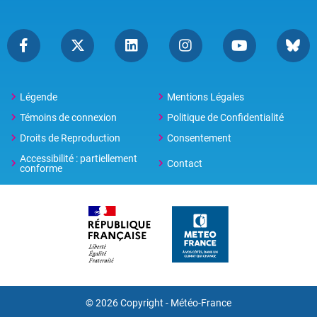
Légende
Mentions Légales
Témoins de connexion
Politique de Confidentialité
Droits de Reproduction
Consentement
Accessibilité : partiellement
Contact
conforme
© 2026 Copyright -
Météo-France