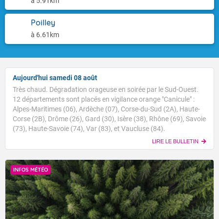
à 5.91km
Poilley
à 6.61km
Aujourd'hui samedi 08 août
Très chaud. Dégradation orageuse en soirée par le Sud-Ouest.
12 départements sont placés en vigilance orange "Canicule" :
Alpes-Maritimes (06), Ardèche (07), Corse-du-Sud (2A), Haute-
Corse (2B), Drôme (26), Gard (30), Isère (38), Rhône (69), Savoie
(73), Haute-Savoie (74), Var (83), et Vaucluse (84).
LIRE LE BULLETIN
INFOS MÉTÉO