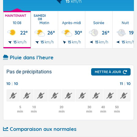
15
km/h
MAINTENANT
SAMEDI
08
10:08
Matin
Après-midi
Soirée
Nuit
22°
26°
30°
26°
19°
15
km/h
15
km/h
15
km/h
15
km/h
15
km/h
Pluie dans l'heure
Pas de précipitations
METTRE À JOUR
10 : 10
11 : 10
5
10
20
30
40
50
min
min
min
min
min
min
Comparaison aux normales