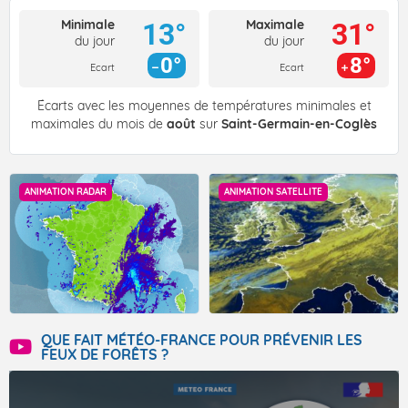
Minimale
Maximale
13°
31°
du jour
du jour
0°
8°
Ecart
Ecart
Écarts avec les moyennes de températures minimales et
maximales du mois de
août
sur
Saint-Germain-en-Coglès
ANIMATION RADAR
ANIMATION SATELLITE
QUE FAIT MÉTÉO-FRANCE POUR PRÉVENIR LES
FEUX DE FORÊTS ?