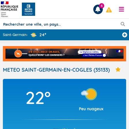
4
24°
Saint-Germain-e
...
Prévisions
TOUS LES RÉSULTATS
METEO SAINT-GERMAIN-EN-COGLES (35133)
Articles
22°
Peu nuageux