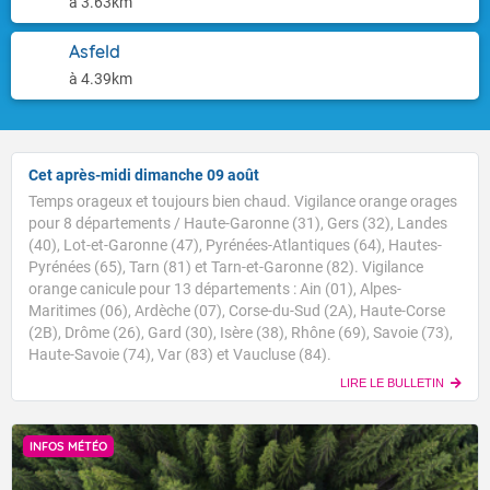
à 3.63km
Asfeld
à 4.39km
Cet après-midi dimanche 09 août
Temps orageux et toujours bien chaud. Vigilance orange orages
pour 8 départements / Haute-Garonne (31), Gers (32), Landes
(40), Lot-et-Garonne (47), Pyrénées-Atlantiques (64), Hautes-
Pyrénées (65), Tarn (81) et Tarn-et-Garonne (82). Vigilance
orange canicule pour 13 départements : Ain (01), Alpes-
Maritimes (06), Ardèche (07), Corse-du-Sud (2A), Haute-Corse
(2B), Drôme (26), Gard (30), Isère (38), Rhône (69), Savoie (73),
Haute-Savoie (74), Var (83) et Vaucluse (84).
LIRE LE BULLETIN
INFOS MÉTÉO