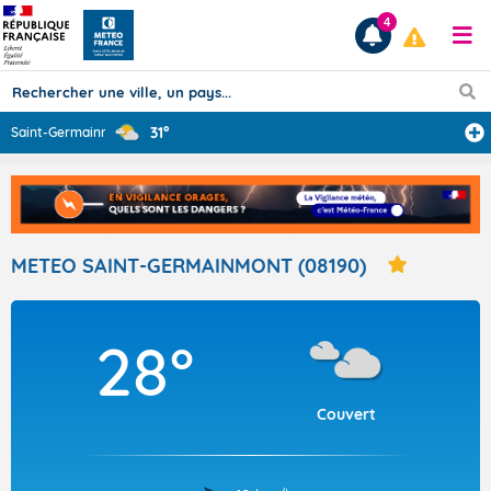
4
31°
Saint-Germainmo
...
Prévisions
TOUS LES RÉSULTATS
METEO SAINT-GERMAINMONT (08190)
Articles
28°
Couvert