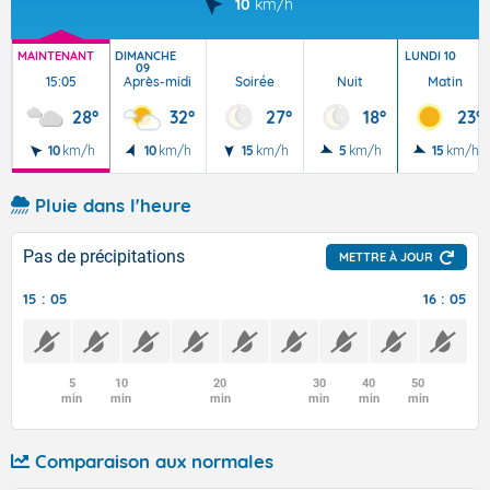
10
km/h
MAINTENANT
DIMANCHE
LUNDI 10
09
15:05
Après-midi
Soirée
Nuit
Matin
28°
32°
27°
18°
23°
10
km/h
10
km/h
15
km/h
5
km/h
15
km/h
Pluie dans l'heure
Pas de précipitations
METTRE À JOUR
15 : 05
16 : 05
5
10
20
30
40
50
min
min
min
min
min
min
Comparaison aux normales