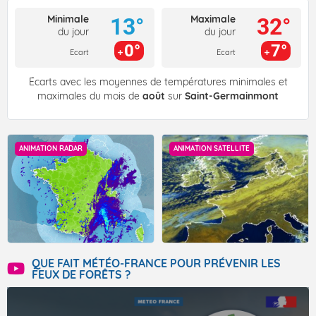
Minimale
Maximale
13°
32°
du jour
du jour
0°
7°
Ecart
Ecart
Écarts avec les moyennes de températures minimales et
maximales du mois de
août
sur
Saint-Germainmont
ANIMATION RADAR
ANIMATION SATELLITE
QUE FAIT MÉTÉO-FRANCE POUR PRÉVENIR LES
FEUX DE FORÊTS ?