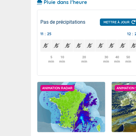
Pluie dans l'heure
Pas de précipitations
METTRE À JOUR
11 : 25
12 : 
5
10
20
30
40
50
min
min
min
min
min
min
ANIMATION RADAR
ANIMATION 