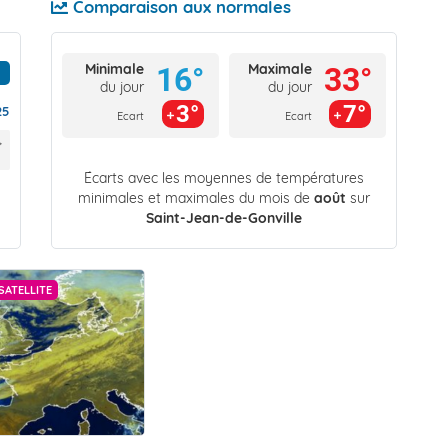
Comparaison aux normales
Minimale
Maximale
16°
33°
du jour
du jour
3°
7°
25
Ecart
Ecart
Écarts avec les moyennes de températures
minimales et maximales du mois de
août
sur
Saint-Jean-de-Gonville
SATELLITE