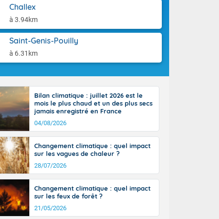
st du pays en
aison.
Challex
que sur la
à 3.94km
, la chaine
 par
Saint-Genis-Pouilly
ure nuageuse
n seconde
à 6.31km
e Midi-
u-Charentes.
 90 km/h. Les
 30 degrés
Bilan climatique : juillet 2026 est le
e, avec 34 à
mois le plus chaud et un des plus secs
s, et 39 à 40
jamais enregistré en France
04/08/2026
Changement climatique : quel impact
sur les vagues de chaleur ?
28/07/2026
e-Aquitaine,
'Île-de-
Changement climatique : quel impact
isolés
sur les feux de forêt ?
maritimes sont
21/05/2026
 ondées sont