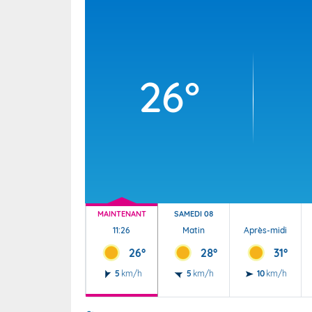
Wallis e
Grand fr
26°
MAINTENANT
SAMEDI 08
11:26
Matin
Après-midi
26°
28°
31°
5
km/h
5
km/h
10
km/h