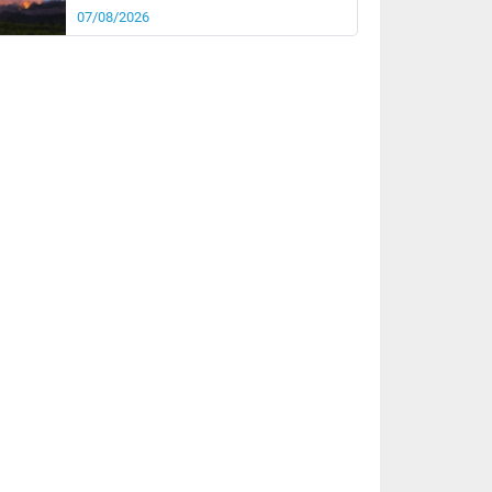
07/08/2026
rée
Nuit
24°
21°
km/h
5
km/h
km/h