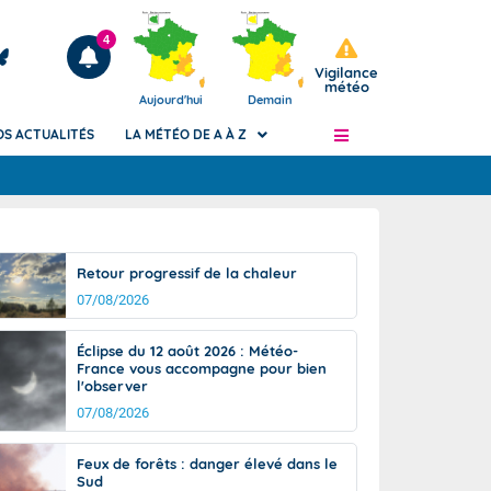
4
Vigilance
météo
Aujourd'hui
Demain
OS ACTUALITÉS
LA MÉTÉO DE A À Z
Articles
ngers
Retour progressif de la chaleur
Phénomènes dangereux de J+2 à J+7
07/08/2026
civile
Avertissement pluies intenses à l'échelle
des communes (Apic)
és
Éclipse du 12 août 2026 : Météo-
Bulletins Marine
France vous accompagne pour bien
l'observer
ateur de
Bulletins d'estimation du risque
d'avalanche
07/08/2026
-pompier
Météo des forêts
Feux de forêts : danger élevé dans le
Vigicrues
Sud