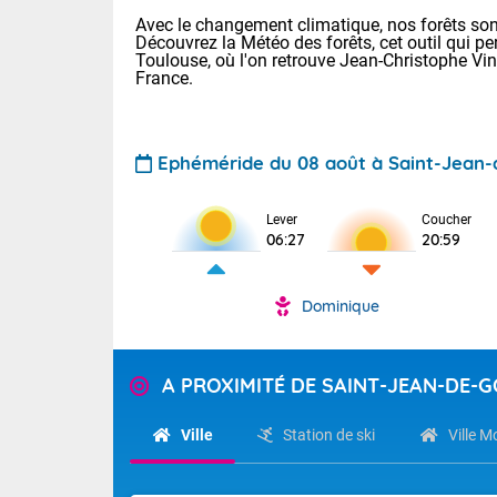
Avec le changement climatique, nos forêts sont
Découvrez la Météo des forêts, cet outil qui pe
Toulouse, où l'on retrouve Jean-Christophe Vi
France.
Ephéméride du 08 août à Saint-Jean-
Voici les tem
Lever
Coucher
: 22/28 Paris
06:27
20:59
Clermont-Fd :
Limoges : 24/
Lille : 22/29
Dominique
TENDANCE P
Cet après-mi
Pour la sema
Très chaud
A PROXIMITÉ DE SAINT-JEAN-DE-G
départemen
Au niveau du 
températures 
Maritimes 
Ville
Station de ski
Ville 
(26), Gard 
Tendance des
(83), et Vau
2026 :