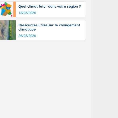
tinée, un peu
Quel climat futur dans votre région ?
ud du pays en
13/05/2026
tique. Des
ers le Jura et
ancs de
Ressources utiles sur le changement
t lumineux et
climatique
nise sur le
26/05/2026
ipitations en
km/h. Côté
mprises entre
 17 en Anjou.
açade
des pointes