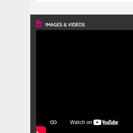
forêt. Mais qu'est-ce que le mistral ? Quelles sont ses
caractéristiques ? Le mistral est un vent régional,
turbulent et généralement sec, pouvant souffler à une
vitesse moyenne de 50 km/h et atteindre 80 à 100 km/h
en rafales, parfois davantage. Il parcourt la basse vallée
du Rhône et la Provence et envahit le littoral
IMAGES & VIDÉOS
méditerranéen à partir de la Camargue.