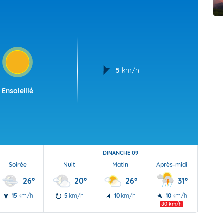
t Futuna
oid
5
km/h
Ensoleillé
DIMANCHE 09
Soirée
Nuit
Matin
Après-midi
Soi
26°
20°
26°
31°
15
km/h
5
km/h
10
km/h
10
km/h
10
80 km/h
70 