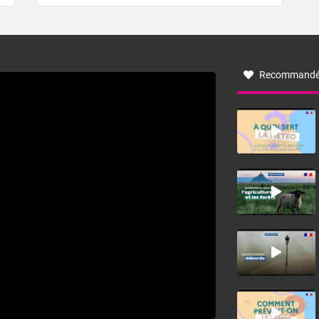
de forêt. Mais qu'est-ce que la tramontane ? Quelles sont
ses caractéristiques ? La tramontane est un vent
turbulent soufflant de secteur nord-ouest à nord, ou ouest
à nord-ouest, dans un secteur qui part du Roussillon à la
vallée de l’Aude et à l’ouest de l’Hérault. L’étymologie de
ce vent vient du latin trasmontanus, signifiant au-delà des
monts, en allusion aux régions montagneuses d’où
Recommandé
provient ce vent.