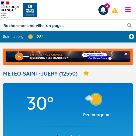
4
28°
Saint-Juéry
Prévisions
TOUS LES RÉSULTATS
METEO SAINT-JUERY (12550)
Articles
30°
Peu nuageux