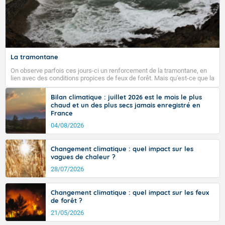
La tramontane
On observe parfois ces jours-ci un renforcement de la tramontane, en
lien avec des conditions propices de feux de forêt. Mais qu'est-ce que la
tramontane ? Quelles sont ses caractéristiques ? La tramontane est un
vent turbulent soufflant de secteur nord-ouest à nord, ou ouest à nord-
Bilan climatique : juillet 2026 est le mois le plus
ouest, dans un secteur qui part du Roussillon à la vallée de l’Aude et à
chaud et un des plus secs jamais enregistré en
l’ouest de l’Hérault. L’étymologie de ce vent vient du latin trasmontanus,
France
signifiant au-delà des monts, en allusion aux régions montagneuses
d’où provient ce vent.
04/08/2026
Changement climatique : quel impact sur les
vagues de chaleur ?
28/07/2026
Changement climatique : quel impact sur les feux
de forêt ?
21/05/2026