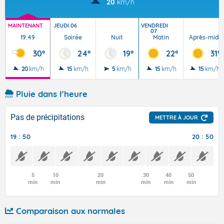
20
km/h
MAINTENANT
JEUDI 06
VENDREDI
07
19:49
Soirée
Nuit
Matin
Après-midi
30°
24°
19°
22°
31°
20
km/h
15
km/h
5
km/h
15
km/h
15
km/h
Pluie dans l'heure
Pas de précipitations
METTRE À JOUR
19 : 50
20 : 50
5
10
20
30
40
50
min
min
min
min
min
min
Comparaison aux normales