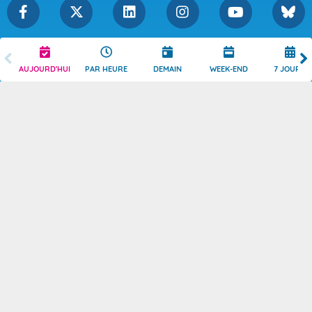
Légende
Mentions Légales
AUJOURD'HUI
PAR HEURE
DEMAIN
WEEK-END
7 JOURS
Témoins de connexion
Politique de Confidentialité
Droits de Reproduction
Consentement
Accessibilité : partiellement
Contact
conforme
© 2026 Copyright -
Météo-France