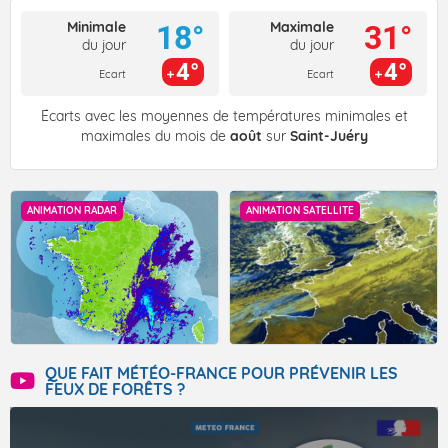
Minimale
Maximale
18°
31°
du jour
du jour
4°
4°
Ecart
Ecart
Écarts avec les moyennes de températures minimales et
maximales du mois de
août
sur
Saint-Juéry
ANIMATION RADAR
ANIMATION SATELLITE
QUE FAIT MÉTÉO-FRANCE POUR PRÉVENIR LES
FEUX DE FORÊTS ?