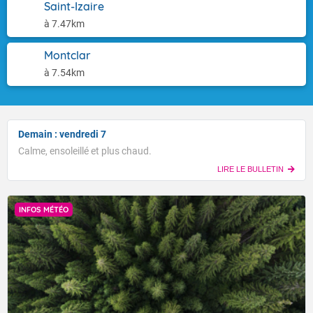
Saint-Izaire
à 7.47km
Montclar
à 7.54km
Demain : vendredi 7
Calme, ensoleillé et plus chaud.
LIRE LE BULLETIN
INFOS MÉTÉO