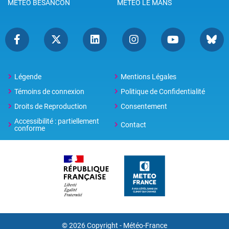
METEO BESANCON
METEO LE MANS
Légende
Mentions Légales
Témoins de connexion
Politique de Confidentialité
Droits de Reproduction
Consentement
Accessibilité : partiellement
Contact
conforme
© 2026 Copyright -
Météo-France