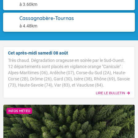
à 3.60km
Cassagnabère-Tournas
à 4.48km
Cet après-midi samedi 08 août
Très chaud. Dégradation orageuse en soirée par le Sud-Ouest.
12 départements sont placés en vigilance orange "Canicule" :
Alpes-Maritimes (06), Ardèche (07), Corse-du-Sud (2A), Haute-
Corse (2B), Drôme (26), Gard (30), Isère (38), Rhône (69), Savoie
(73), Haute-Savoie (74), Var (83), et Vaucluse (84).
LIRE LE BULLETIN
INFOS MÉTÉO