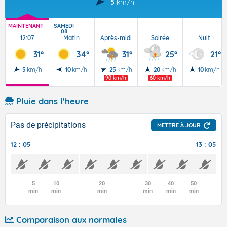
5
km/h
MAINTENANT
SAMEDI
08
12:07
Matin
Après-midi
Soirée
Nuit
31°
34°
31°
25°
21°
5
km/h
10
km/h
25
km/h
20
km/h
10
km/h
90 km/h
60 km/h
Pluie dans l'heure
Pas de précipitations
METTRE À JOUR
12 : 05
13 : 05
5
10
20
30
40
50
min
min
min
min
min
min
Comparaison aux normales