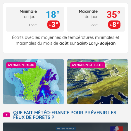
Minimale
Maximale
18°
35°
du jour
du jour
3°
8°
Ecart
Ecart
Écarts avec les moyennes de températures minimales et
maximales du mois de
août
sur
Saint-Lary-Boujean
ANIMATION RADAR
ANIMATION SATELLITE
QUE FAIT MÉTÉO-FRANCE POUR PRÉVENIR LES
FEUX DE FORÊTS ?