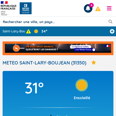
4
34°
Saint-Lary-Bouj
...
Prévisions
TOUS LES RÉSULTATS
METEO SAINT-LARY-BOUJEAN (31350)
Articles
31°
Ensoleillé