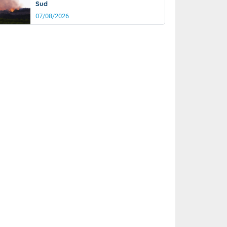
Sud
07/08/2026
rée
Nuit
22°
16°
km/h
10
km/h