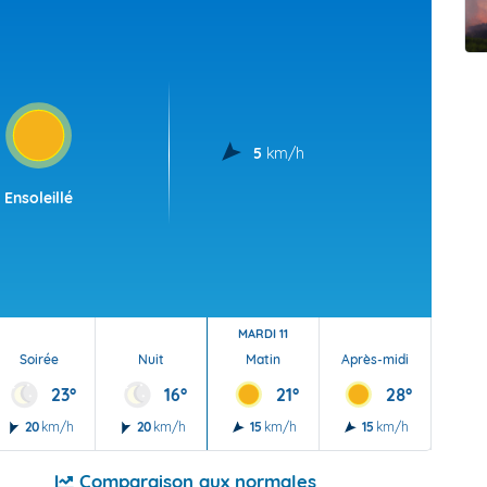
t Futuna
oid
5
km/h
Ensoleillé
MARDI 11
Soirée
Nuit
Matin
Après-midi
Soi
23°
16°
21°
28°
20
km/h
20
km/h
15
km/h
15
km/h
20
Comparaison aux normales