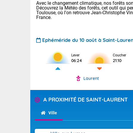
Avec le changement climatique, nos forêts sont
Découvrez la Météo des forêts, cet outil qui pe
Toulouse, où l'on retrouve Jean-Christophe Vi
France.
Ephéméride du 10 août à Saint-Laure
Voici les tem
Lever
Coucher
06:24
21:10
Lyon : 35 Bia
30 Nancy : 33
32 Lille : 27 
Laurent
Aujourd'hui : 
TENDANCE P
Forte chale
Pour la sema
A PROXIMITÉ DE SAINT-LAURENT
En matinée, d
Les températu
sensible, auc
Ville
Alpes et la B
maritimes sur 
Tendance des
Flandres. Par
septembre 20
foyers orageu