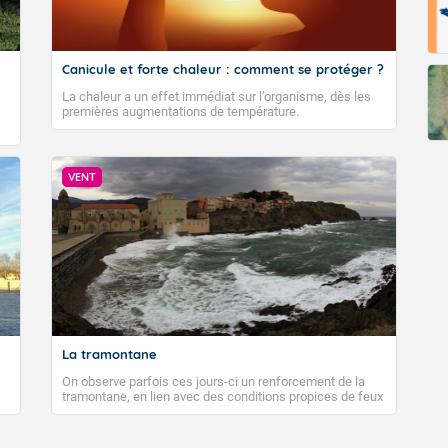
Canicule et forte chaleur : comment se protéger ?
La chaleur a un effet immédiat sur l’organisme, dès les
premières augmentations de température.
VENT
La tramontane
On observe parfois ces jours-ci un renforcement de la
tramontane, en lien avec des conditions propices de feux
de forêt. Mais qu'est-ce que la tramontane ? Quelles sont
ses caractéristiques ? La tramontane est un vent
turbulent soufflant de secteur nord-ouest à nord, ou ouest