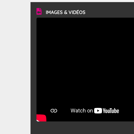
vitesse moyenne de 50 km/h et atteindre 80 à 100 km/h
en rafales, parfois davantage. Il parcourt la basse vallée
du Rhône et la Provence et envahit le littoral
IMAGES & VIDÉOS
méditerranéen à partir de la Camargue.