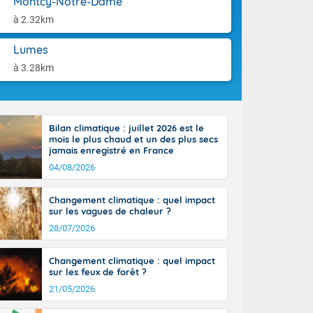
Montcy-Notre-Dame
aison.
rénées
à 2.32km
cteur nord-
, les rafales
Lumes
end vers le
ent jusqu'à
à 3.28km
 25 degrés sur
, et jusqu'à
Bilan climatique : juillet 2026 est le
mois le plus chaud et un des plus secs
jamais enregistré en France
04/08/2026
Changement climatique : quel impact
sur les vagues de chaleur ?
28/07/2026
Changement climatique : quel impact
sur les feux de forêt ?
21/05/2026