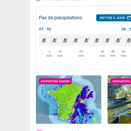
Pas de précipitations
METTRE À JOUR
07 : 30
08 : 
5
10
20
30
40
50
min
min
min
min
min
min
ANIMATION RADAR
ANIMATION 