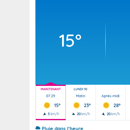
Wallis e
Grand fr
15°
MAINTENANT
LUNDI 10
07:29
Matin
Après-midi
15°
23°
28°
5
km/h
20
km/h
20
km/h
Pluie dans l'heure