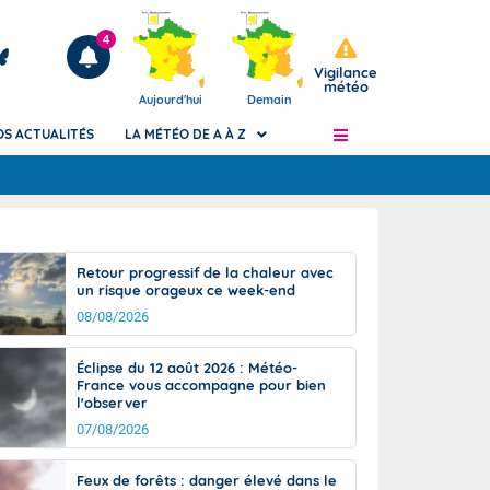
4
Vigilance
météo
Aujourd'hui
Demain
OS ACTUALITÉS
LA MÉTÉO DE A À Z
Articles
ngers
Retour progressif de la chaleur avec
Phénomènes dangereux de J+2 à J+7
un risque orageux ce week-end
civile
Avertissement pluies intenses à l'échelle
08/08/2026
des communes (Apic)
és
Bulletins Marine
Éclipse du 12 août 2026 : Météo-
France vous accompagne pour bien
ateur de
Bulletins d'estimation du risque
l'observer
d'avalanche
07/08/2026
-pompier
Météo des forêts
Vigicrues
Feux de forêts : danger élevé dans le