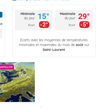
Minimale
Maximale
15°
29°
du jour
du jour
2°
5°
30
Ecart
Ecart
Écarts avec les moyennes de températures
minimales et maximales du mois de
août
sur
Saint-Laurent
SATELLITE