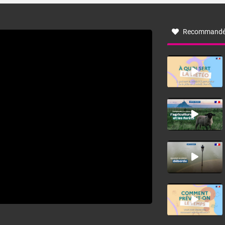
à nord-ouest, dans un secteur qui part du Roussillon à la
vallée de l’Aude et à l’ouest de l’Hérault. L’étymologie de
ce vent vient du latin trasmontanus, signifiant au-delà des
monts, en allusion aux régions montagneuses d’où
Recommandé
provient ce vent.