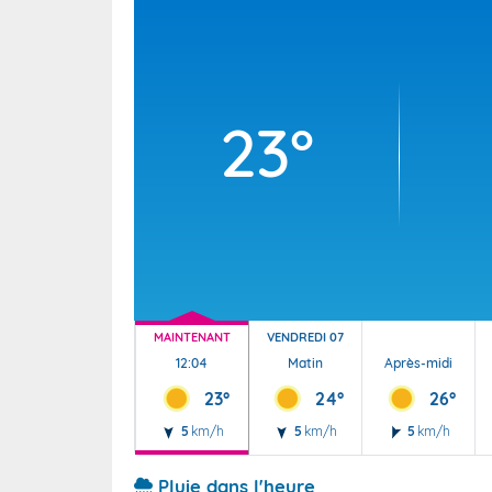
Wallis e
Grand fr
23°
MAINTENANT
VENDREDI 07
12:04
Matin
Après-midi
23°
24°
26°
5
km/h
5
km/h
5
km/h
Pluie dans l'heure