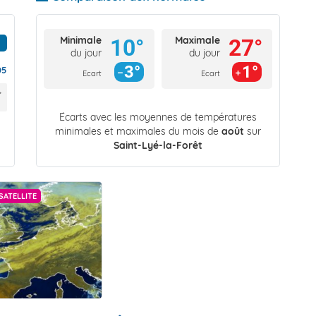
Minimale
Maximale
10°
27°
du jour
du jour
3°
1°
05
Ecart
Ecart
Écarts avec les moyennes de températures
minimales et maximales du mois de
août
sur
Saint-Lyé-la-Forêt
SATELLITE