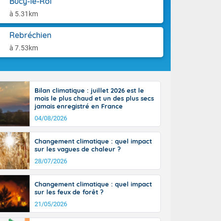
Bucy-le-Roi
aison.
n peu moins
à 5.31km
t 25 à 30
0 à 35 degrés
Rebréchien
rranéen.
à 7.53km
Bilan climatique : juillet 2026 est le
-France jusque
mois le plus chaud et un des plus secs
sur la Corse.
jamais enregistré en France
des Pyrénées,
04/08/2026
. En marge de
rection de la
Changement climatique : quel impact
di. En soirée,
sur les vagues de chaleur ?
 sur
e thermomètre
28/07/2026
squ'à 22 à 24,
culier, sur le
Changement climatique : quel impact
, hors côtes
sur les feux de forêt ?
nt 38 ou 39
21/05/2026