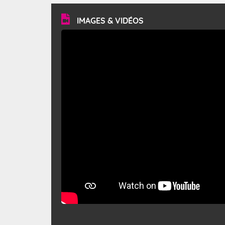
vitesse moyenne de 50 km/h et atteindre 80 à 100 km/h
en rafales, parfois davantage. Il parcourt la basse vallée
du Rhône et la Provence et envahit le littoral
IMAGES & VIDÉOS
méditerranéen à partir de la Camargue.