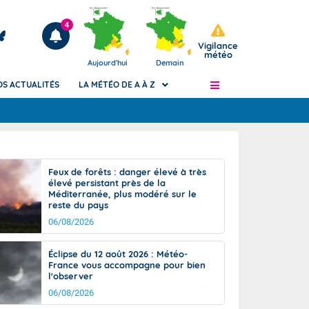
4
Vigilance
météo
Aujourd'hui
Demain
OS ACTUALITÉS
LA MÉTÉO DE A À Z
Articles
ngers
Feux de forêts : danger élevé à très
Phénomènes dangereux de J+2 à J+7
élevé persistant près de la
civile
Méditerranée, plus modéré sur le
Avertissement pluies intenses à l'échelle
reste du pays
des communes (Apic)
és
06/08/2026
Bulletins Marine
ateur de
Bulletins d'estimation du risque
Éclipse du 12 août 2026 : Météo-
d'avalanche
France vous accompagne pour bien
-pompier
l'observer
Météo des forêts
06/08/2026
Vigicrues