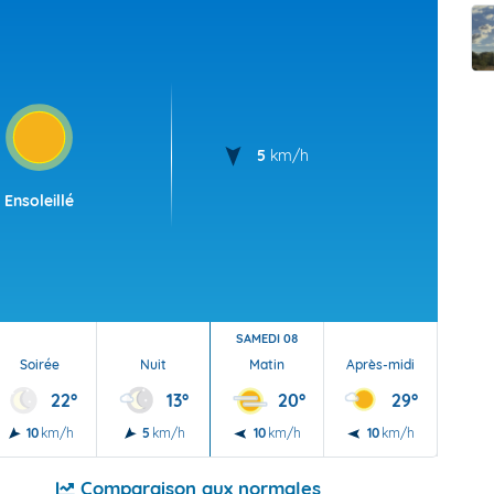
t Futuna
oid
5
km/h
Ensoleillé
SAMEDI 08
Soirée
Nuit
Matin
Après-midi
Soi
22°
13°
20°
29°
10
km/h
5
km/h
10
km/h
10
km/h
5
Comparaison aux normales