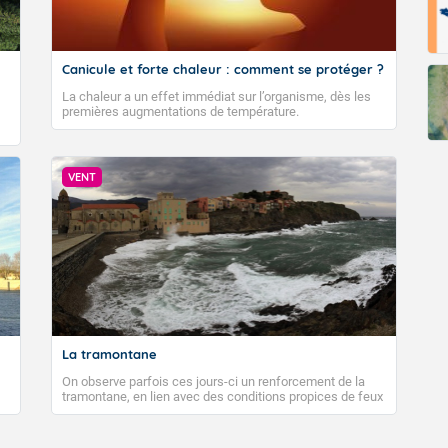
Fermer
Canicule et forte chaleur : comment se protéger ?
La chaleur a un effet immédiat sur l’organisme, dès les
premières augmentations de température.
VENT
La tramontane
On observe parfois ces jours-ci un renforcement de la
tramontane, en lien avec des conditions propices de feux
de forêt. Mais qu'est-ce que la tramontane ? Quelles sont
ses caractéristiques ? La tramontane est un vent
turbulent soufflant de secteur nord-ouest à nord, ou ouest