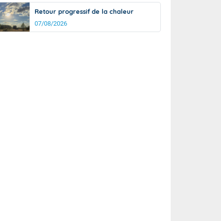
Retour progressif de la chaleur
07/08/2026
rée
Nuit
23°
18°
km/h
5
km/h