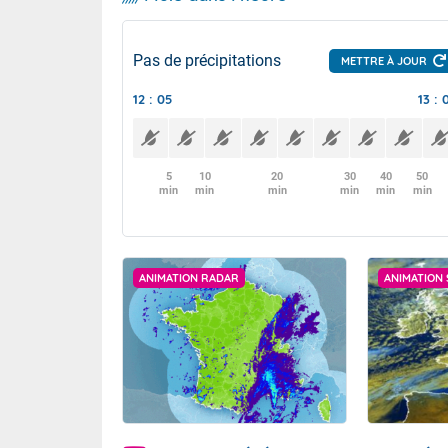
Pas de précipitations
METTRE À JOUR
12 : 05
13 : 
5
10
20
30
40
50
min
min
min
min
min
min
ANIMATION RADAR
ANIMATION 