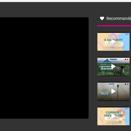
à nord-ouest, dans un secteur qui part du Roussillon à la
vallée de l’Aude et à l’ouest de l’Hérault. L’étymologie de
ce vent vient du latin trasmontanus, signifiant au-delà des
monts, en allusion aux régions montagneuses d’où
Recommandé
provient ce vent.