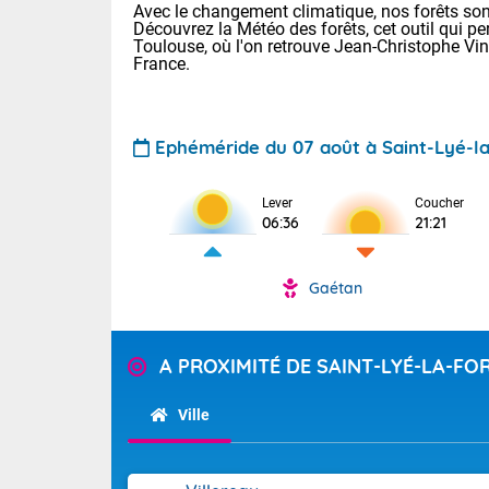
Avec le changement climatique, nos forêts sont
Découvrez la Météo des forêts, cet outil qui pe
Toulouse, où l'on retrouve Jean-Christophe Vi
France.
Ephéméride du 07 août à Saint-Lyé-la
Voici les tem
Lever
Coucher
06:36
21:21
: 18/25 Paris
Clermont-Fd :
Limoges : 21/
Gaétan
Lille : 18/26
TENDANCE P
Cet après-mi
Pour la sema
A PROXIMITÉ DE SAINT-LYÉ-LA-FO
Calme, enso
Cette semain
temps devrait 
Ville
La journée s'
territoire. Se
Tendance des
chaîne des Py
2026 :
mistral souff