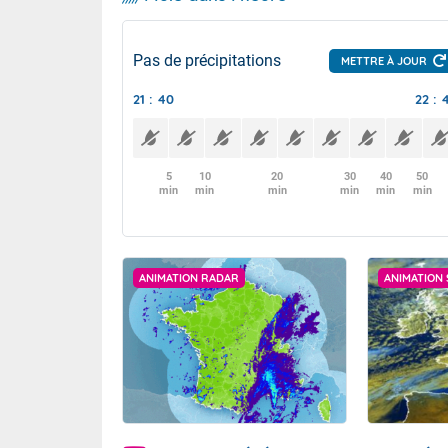
Pas de précipitations
METTRE À JOUR
21 : 40
22 : 
5
10
20
30
40
50
min
min
min
min
min
min
ANIMATION RADAR
ANIMATION 