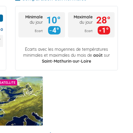
Minimale
Maximale
10°
28°
du jour
du jour
4°
1°
40
Ecart
Ecart
Écarts avec les moyennes de températures
minimales et maximales du mois de
août
sur
Saint-Mathurin-sur-Loire
SATELLITE