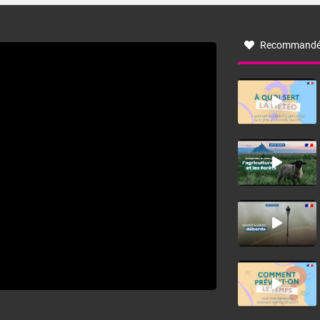
à nord-ouest, dans un secteur qui part du Roussillon à la
vallée de l’Aude et à l’ouest de l’Hérault. L’étymologie de
ce vent vient du latin trasmontanus, signifiant au-delà des
monts, en allusion aux régions montagneuses d’où
Recommandé
provient ce vent.