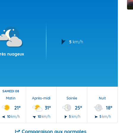
t Futuna
oid
5
km/h
rès nuageux
SAMEDI 08
Matin
Après-midi
Soirée
Nuit
21°
31°
25°
18°
10
km/h
10
km/h
5
km/h
5
km/h
Comparaison aux normales