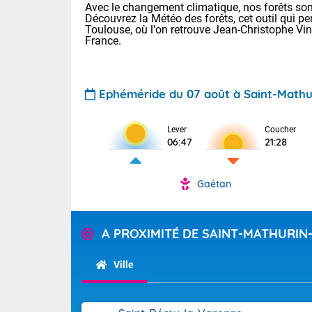
Avec le changement climatique, nos forêts sont
Découvrez la Météo des forêts, cet outil qui pe
Toulouse, où l'on retrouve Jean-Christophe Vi
France.
Ephéméride du 07 août à Saint-Mathur
Lever
Coucher
Voici les tem
06:47
21:28
31 Lyon : 35 
: 32 Nancy : 
32 Lille : 28 
Gaétan
TENDANCE P
Demain : sam
Pour la sema
A PROXIMITÉ DE SAINT-MATHURIN
Très chaud
Au niveau du 
En matinée, le
températures 
Ville
Le soleil domi
Tendance des
donnent quel
2026 :
sur les Pyrén