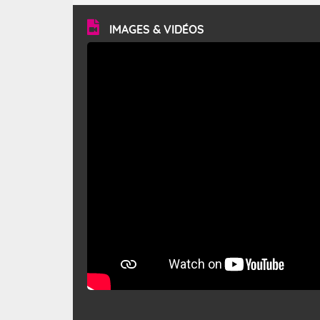
vitesse moyenne de 50 km/h et atteindre 80 à 100 km/h
en rafales, parfois davantage. Il parcourt la basse vallée
du Rhône et la Provence et envahit le littoral
IMAGES & VIDÉOS
méditerranéen à partir de la Camargue.