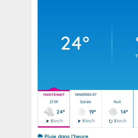
Wallis e
Grand fr
24°
T
MAINTENANT
VENDREDI 07
21:39
Soirée
Nuit
24°
19°
14°
5
km/h
5
km/h
5
km/h
Pluie dans l'heure