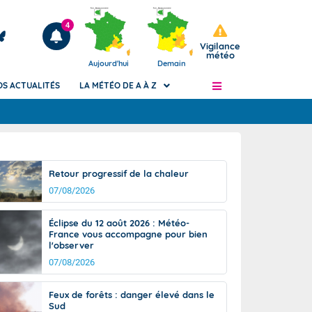
4
Vigilance
météo
Aujourd'hui
Demain
OS ACTUALITÉS
LA MÉTÉO DE A À Z
Articles
ngers
Retour progressif de la chaleur
Phénomènes dangereux de J+2 à J+7
07/08/2026
civile
Avertissement pluies intenses à l'échelle
des communes (Apic)
és
Éclipse du 12 août 2026 : Météo-
Bulletins Marine
France vous accompagne pour bien
l'observer
ateur de
Bulletins d'estimation du risque
d'avalanche
07/08/2026
-pompier
Météo des forêts
Feux de forêts : danger élevé dans le
Vigicrues
Sud