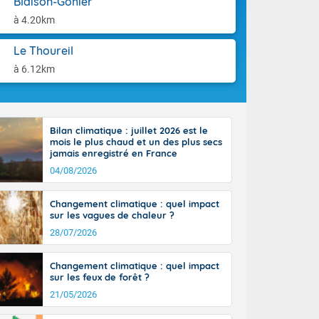
Blaison-Gohier
orages
aison.
ne, le Poitou-
à 4.20km
 de 8 à 13
re 26 sur le
Le Thoureil
 nouveau
à 6.12km
 dans le sud-
Bilan climatique : juillet 2026 est le
mois le plus chaud et un des plus secs
jamais enregistré en France
04/08/2026
Changement climatique : quel impact
sur les vagues de chaleur ?
28/07/2026
Changement climatique : quel impact
sur les feux de forêt ?
21/05/2026