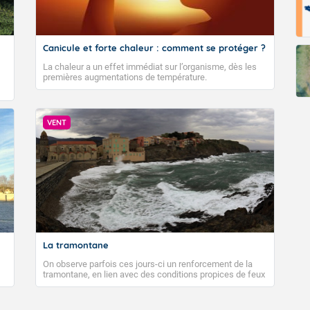
Canicule et forte chaleur : comment se protéger ?
La chaleur a un effet immédiat sur l’organisme, dès les
premières augmentations de température.
VENT
La tramontane
On observe parfois ces jours-ci un renforcement de la
tramontane, en lien avec des conditions propices de feux
de forêt. Mais qu'est-ce que la tramontane ? Quelles sont
ses caractéristiques ? La tramontane est un vent
turbulent soufflant de secteur nord-ouest à nord, ou ouest