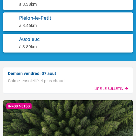
à 3.38km
Plélan-le-Petit
à 3.46km
Aucaleuc
à 3.89km
Demain vendredi 07 août
Calme, ensoleillé et plus chaud.
LIRE LE BULLETIN
INFOS MÉTÉO