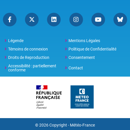
Légende
Mentions Légales
Témoins de connexion
Politique de Confidentialité
Droits de Reproduction
Consentement
Accessibilité : partiellement
Contact
conforme
© 2026 Copyright -
Météo-France