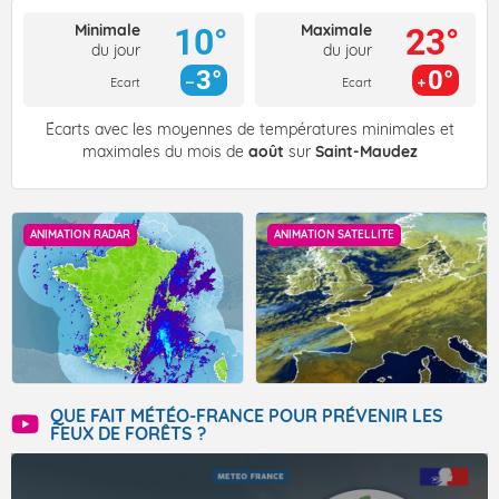
Minimale
Maximale
10°
23°
du jour
du jour
3°
0°
Ecart
Ecart
Écarts avec les moyennes de températures minimales et
maximales du mois de
août
sur
Saint-Maudez
ANIMATION RADAR
ANIMATION SATELLITE
QUE FAIT MÉTÉO-FRANCE POUR PRÉVENIR LES
FEUX DE FORÊTS ?