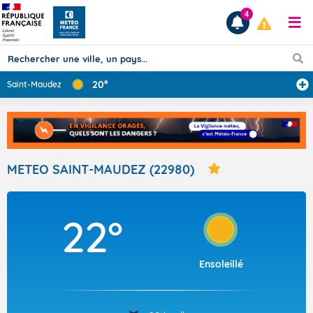
4
20°
Saint-Maudez
Prévisions
TOUS LES RÉSULTATS
METEO SAINT-MAUDEZ (22980)
Articles
22°
Ensoleillé