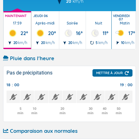
20
km/h
MAINTENANT
JEUDI 06
VENDREDI
07
17:59
Après-midi
Soirée
Nuit
Matin
22°
20°
16°
11°
17°
20
km/h
20
km/h
20
km/h
5
km/h
10
km/h
Pluie dans l'heure
Pas de précipitations
METTRE À JOUR
18 : 00
19 : 00
5
10
20
30
40
50
min
min
min
min
min
min
Comparaison aux normales