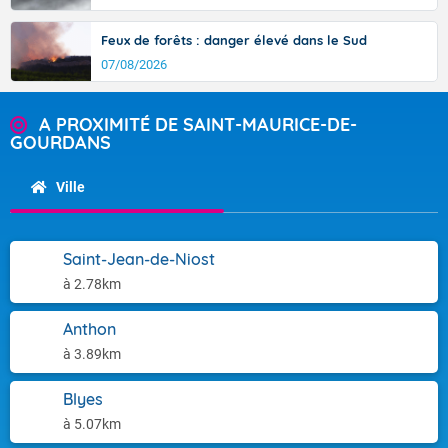
Feux de forêts : danger élevé dans le Sud
07/08/2026
A PROXIMITÉ DE SAINT-MAURICE-DE-
GOURDANS
Ville
Saint-Jean-de-Niost
à 2.78km
Anthon
à 3.89km
Blyes
à 5.07km