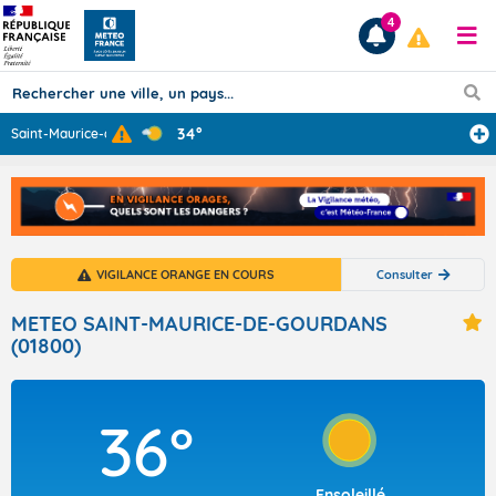
4
34°
Saint-Maurice-d
...
Prévisions
TOUS LES RÉSULTATS
VIGILANCE ORANGE EN COURS
Consulter
Articles
METEO SAINT-MAURICE-DE-GOURDANS
(01800)
36°
Ensoleillé