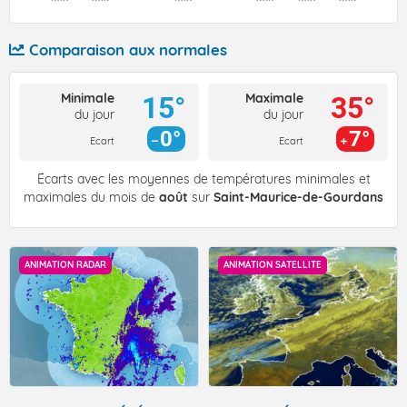
Comparaison aux normales
Minimale
Maximale
15°
35°
du jour
du jour
0°
7°
Ecart
Ecart
Écarts avec les moyennes de températures minimales et
maximales du mois de
août
sur
Saint-Maurice-de-Gourdans
ANIMATION RADAR
ANIMATION SATELLITE