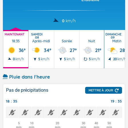
0
km/h
MAINTENANT
SAMEDI
DIMANCHE
08
09
18:35
Après-midi
Soirée
Nuit
Matin
36°
34°
27°
21°
28°
0
km/h
5
km/h
5
km/h
5
km/h
20
km/h
Pluie dans l'heure
Pas de précipitations
METTRE À JOUR
18 : 35
19 : 35
5
10
20
30
40
50
min
min
min
min
min
min