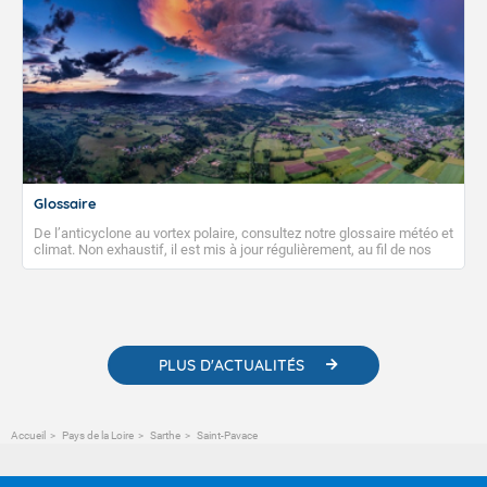
Glossaire
De l’anticyclone au vortex polaire, consultez notre glossaire météo et
climat. Non exhaustif, il est mis à jour régulièrement, au fil de nos
publications. Vous y trouverez également des liens utiles vers nos
contenus pédagogiques concernant les phénomènes
météorologiques et des informations scientifiques sur le
changement climatique.
PLUS D'ACTUALITÉS
Accueil
Pays de la Loire
Sarthe
Saint-Pavace