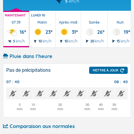
5
km/h
MAINTENANT
LUNDI 10
07:39
Matin
Après-midi
Soirée
Nuit
16°
23°
31°
26°
19°
5
km/h
10
km/h
10
km/h
20
km/h
15
km/h
Pluie dans l'heure
Pas de précipitations
METTRE À JOUR
07 : 40
08 : 40
5
10
20
30
40
50
min
min
min
min
min
min
Comparaison aux normales