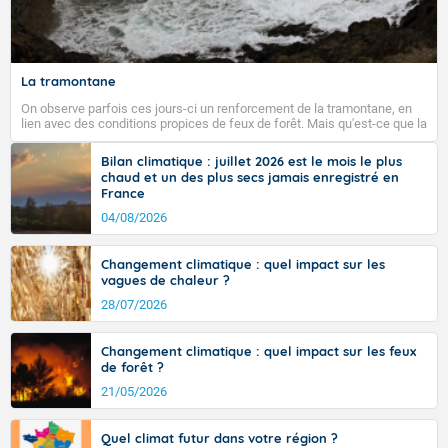
Fermer
La tramontane
On observe parfois ces jours-ci un renforcement de la tramontane, en
lien avec des conditions propices de feux de forêt. Mais qu'est-ce que la
tramontane ? Quelles sont ses caractéristiques ? La tramontane est un
vent turbulent soufflant de secteur nord-ouest à nord, ou ouest à nord-
Bilan climatique : juillet 2026 est le mois le plus
ouest, dans un secteur qui part du Roussillon à la vallée de l’Aude et à
chaud et un des plus secs jamais enregistré en
l’ouest de l’Hérault. L’étymologie de ce vent vient du latin trasmontanus,
France
signifiant au-delà des monts, en allusion aux régions montagneuses
d’où provient ce vent.
04/08/2026
Changement climatique : quel impact sur les
vagues de chaleur ?
28/07/2026
Changement climatique : quel impact sur les feux
de forêt ?
21/05/2026
Quel climat futur dans votre région ?