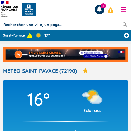
4
17°
Saint-Pavace
Prévisions
TOUS LES RÉSULTATS
METEO SAINT-PAVACE (72190)
Articles
16°
Eclaircies