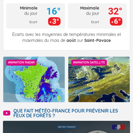
Minimale
Maximale
16°
32°
du jour
du jour
3°
6°
Ecart
Ecart
Écarts avec les moyennes de températures minimales et
maximales du mois de
août
sur
Saint-Pavace
ANIMATION RADAR
ANIMATION SATELLITE
QUE FAIT MÉTÉO-FRANCE POUR PRÉVENIR LES
FEUX DE FORÊTS ?