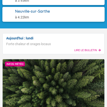
à 3.93km
Neuville-sur-Sarthe
à 4.22km
Aujourd'hui : lundi
Forte chaleur et orages locaux
LIRE LE BULLETIN
INFOS MÉTÉO