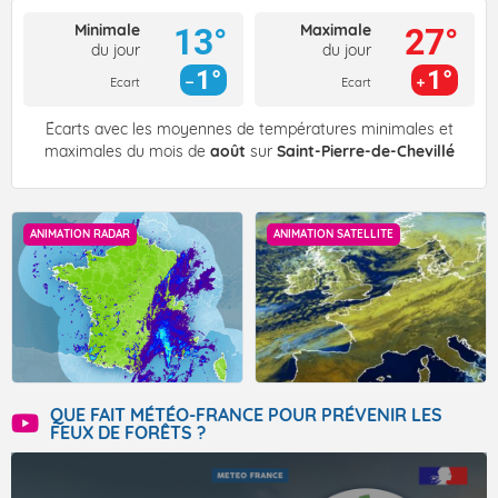
Minimale
Maximale
13°
27°
du jour
du jour
1°
1°
Ecart
Ecart
Écarts avec les moyennes de températures minimales et
maximales du mois de
août
sur
Saint-Pierre-de-Chevillé
ANIMATION RADAR
ANIMATION SATELLITE
QUE FAIT MÉTÉO-FRANCE POUR PRÉVENIR LES
FEUX DE FORÊTS ?