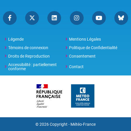
Légende
Mentions Légales
Témoins de connexion
Politique de Confidentialité
Droits de Reproduction
Consentement
Accessibilité : partiellement
Contact
conforme
© 2026 Copyright -
Météo-France