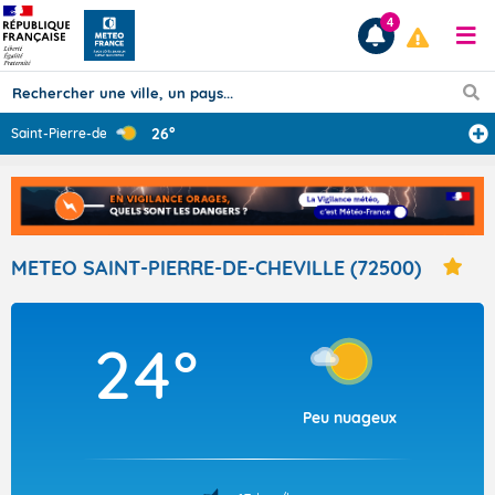
4
26°
Saint-Pierre-de
...
Prévisions
TOUS LES RÉSULTATS
METEO SAINT-PIERRE-DE-CHEVILLE (72500)
Articles
24°
Peu nuageux