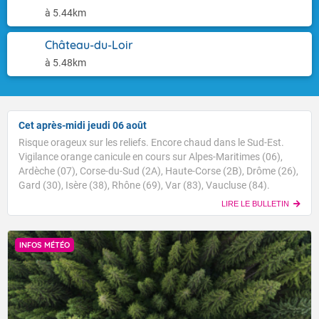
à 5.44km
Château-du-Loir
à 5.48km
Cet après-midi jeudi 06 août
Risque orageux sur les reliefs. Encore chaud dans le Sud-Est.
Vigilance orange canicule en cours sur Alpes-Maritimes (06),
Ardèche (07), Corse-du-Sud (2A), Haute-Corse (2B), Drôme (26),
Gard (30), Isère (38), Rhône (69), Var (83), Vaucluse (84).
LIRE LE BULLETIN
INFOS MÉTÉO