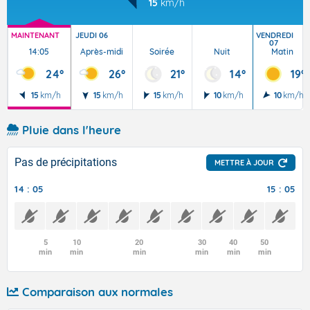
15
km/h
MAINTENANT
JEUDI 06
VENDREDI
07
14:05
Après-midi
Soirée
Nuit
Matin
24°
26°
21°
14°
19°
15
km/h
15
km/h
15
km/h
10
km/h
10
km/h
Pluie dans l'heure
Pas de précipitations
METTRE À JOUR
14 : 05
15 : 05
5
10
20
30
40
50
min
min
min
min
min
min
Comparaison aux normales