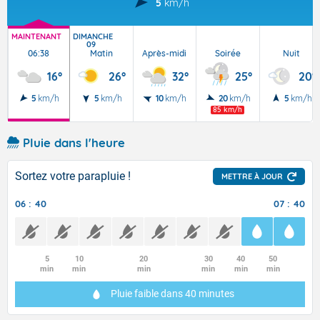
5
km/h
MAINTENANT
DIMANCHE
09
06:38
Matin
Après-midi
Soirée
Nuit
16°
26°
32°
25°
20°
5
km/h
5
km/h
10
km/h
20
km/h
5
km/h
85 km/h
Pluie dans l'heure
Sortez votre parapluie !
METTRE À JOUR
06 : 40
07 : 40
5
10
20
30
40
50
min
min
min
min
min
min
Pluie faible
dans 40 minutes