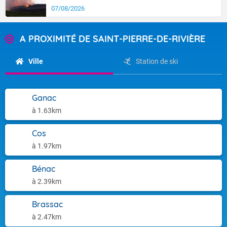
07/08/2026
A PROXIMITÉ DE SAINT-PIERRE-DE-RIVIÈRE
Ville
Station de ski
Ganac
à 1.63km
Cos
à 1.97km
Bénac
à 2.39km
Brassac
à 2.47km