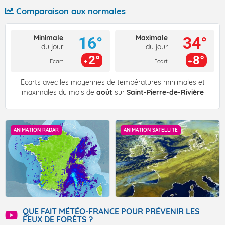
Comparaison aux normales
Minimale
Maximale
16°
34°
du jour
du jour
2°
8°
Ecart
Ecart
Écarts avec les moyennes de températures minimales et
maximales du mois de
août
sur
Saint-Pierre-de-Rivière
ANIMATION RADAR
ANIMATION SATELLITE
QUE FAIT MÉTÉO-FRANCE POUR PRÉVENIR LES
FEUX DE FORÊTS ?