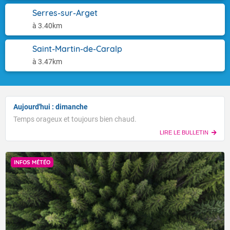
Serres-sur-Arget
à 3.40km
Saint-Martin-de-Caralp
à 3.47km
Aujourd'hui : dimanche
Temps orageux et toujours bien chaud.
LIRE LE BULLETIN
INFOS MÉTÉO