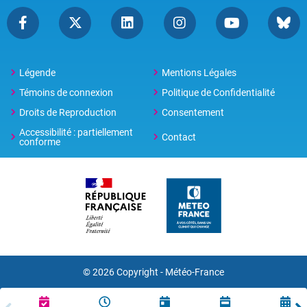
Légende
Mentions Légales
Témoins de connexion
Politique de Confidentialité
Droits de Reproduction
Consentement
Accessibilité : partiellement
Contact
conforme
© 2026 Copyright -
Météo-France