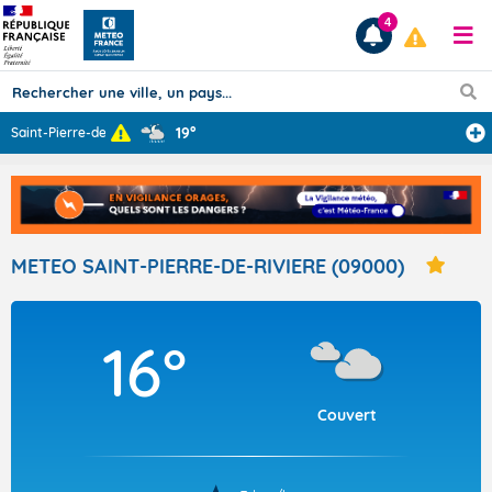
4
19°
Saint-Pierre-de
...
Prévisions
TOUS LES RÉSULTATS
METEO SAINT-PIERRE-DE-RIVIERE (09000)
Articles
16°
Couvert