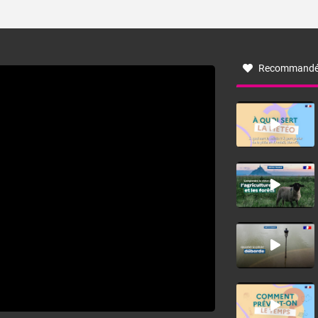
ses caractéristiques ? La tramontane est un vent
turbulent soufflant de secteur nord-ouest à nord, ou ouest
à nord-ouest, dans un secteur qui part du Roussillon à la
vallée de l’Aude et à l’ouest de l’Hérault. L’étymologie de
ce vent vient du latin trasmontanus, signifiant au-delà des
monts, en allusion aux régions montagneuses d’où
Recommandé
provient ce vent.