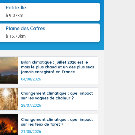
Petite-Île
à 9.37km
atin : Brest :
Plaine des Cafres
1/20
à 15.73km
32/17
ux : 37/21
Bilan climatique : juillet 2026 est le
mois le plus chaud et un des plus secs
le pour 13
jamais enregistré en France
orse-du-Sud
iveau du temps
04/08/2026
(69),
nche 6
Changement climatique : quel impact
sur les vagues de chaleur ?
e-Aquitaine,
'Île-de-
aison.
28/07/2026
isolés
maritimes sont
Changement climatique : quel impact
ondées sont
sur les feux de forêt ?
tinée, un peu
21/05/2026