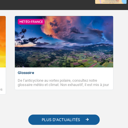
MÉTÉO-FRANCE
Glossaire
De l’anticyclone au vortex polaire, consultez notre
glossaire météo et climat. Non exhaustif, il est mis à jour
régulièrement, au fil de nos publications. Vous y trouverez
es
également des liens utiles vers nos contenus
e
pédagogiques concernant les phénomènes
o-
météorologiques et des informations scientifiques sur le
changement climatique.
PLUS D'ACTUALITÉS