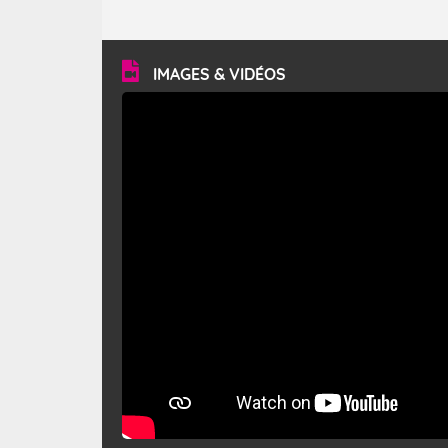
caractéristiques ? Le mistral est un vent régional,
turbulent et généralement sec, pouvant souffler à une
vitesse moyenne de 50 km/h et atteindre 80 à 100 km/h
en rafales, parfois davantage. Il parcourt la basse vallée
du Rhône et la Provence et envahit le littoral
IMAGES & VIDÉOS
méditerranéen à partir de la Camargue.