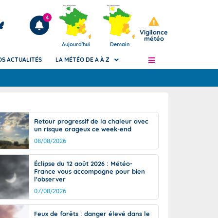
4
Vigilance
météo
Aujourd'hui
Demain
OS ACTUALITÉS
LA MÉTÉO DE A À Z
Articles
ngers
Retour progressif de la chaleur avec
Phénomènes dangereux de J+2 à J+7
un risque orageux ce week-end
civile
Avertissement pluies intenses à l'échelle
08/08/2026
des communes (Apic)
és
Bulletins Marine
Éclipse du 12 août 2026 : Météo-
France vous accompagne pour bien
ateur de
Bulletins d'estimation du risque
l'observer
d'avalanche
07/08/2026
-pompier
Météo des forêts
Vigicrues
Feux de forêts : danger élevé dans le