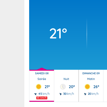
Wallis e
Grand fr
21°
SAMEDI 08
DIMANCHE 09
Soirée
Nuit
Matin
21°
20°
26°
45
km/h
30
km/h
20
km/h
65 km/h