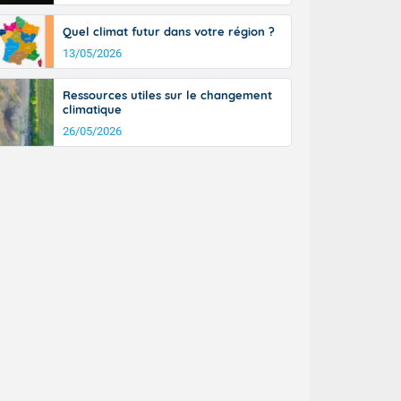
ud du pays,
étroite
Quel climat futur dans votre région ?
midi du Massif
13/05/2026
de la
ciel est le
lle salve
Ressources utiles sur le changement
nant de bons
climatique
e vent,
26/05/2026
r les deux
ine, entre 11
28 sur les
ns l'intérieur
 en vallée de