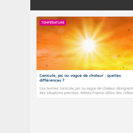
TEMPÉRATURE
Canicule, pic ou vague de chaleur : quelles
différences ?
Les termes canicule, pic ou vague de chaleur, désignent
des situations précises. Météo-France utilise des critèr
climatologiques pour évaluer et qualifier les épisodes d
chaleur qui peuvent avoir des impacts sanitaires et soci
économiques importants.