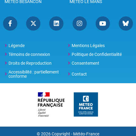
METEO BESANCON
METEO LE MANS
Légende
Mentions Légales
Témoins de connexion
Politique de Confidentialité
Droits de Reproduction
Consentement
Accessibilité : partiellement
Contact
conforme
© 2026 Copyright -
Météo-France