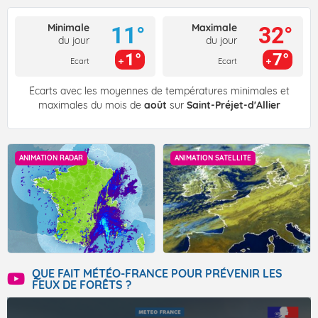
Minimale
Maximale
11°
32°
du jour
du jour
1°
7°
Ecart
Ecart
Écarts avec les moyennes de températures minimales et
maximales du mois de
août
sur
Saint-Préjet-d'Allier
ANIMATION RADAR
ANIMATION SATELLITE
QUE FAIT MÉTÉO-FRANCE POUR PRÉVENIR LES
FEUX DE FORÊTS ?