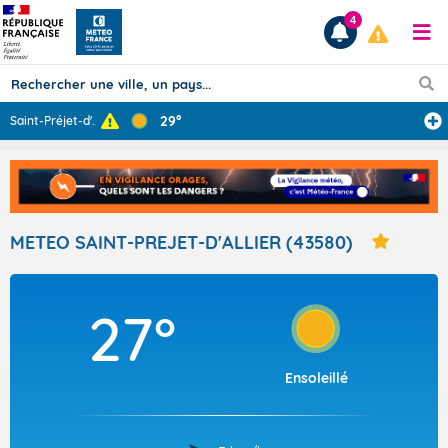
4
29°
Saint-Préjet-d'
...
Prévisions
TOUS LES RÉSULTATS
METEO SAINT-PREJET-D'ALLIER (43580)
Articles
27°
Ensoleillé