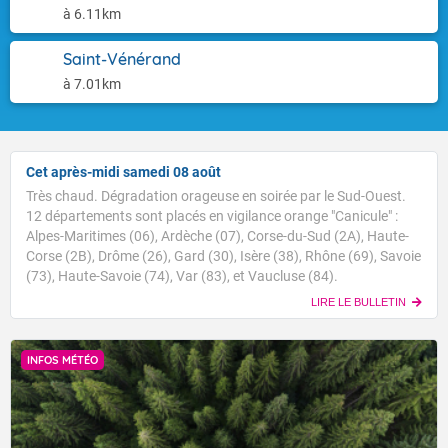
à 6.11km
Saint-Vénérand
à 7.01km
Cet après-midi samedi 08 août
Très chaud. Dégradation orageuse en soirée par le Sud-Ouest.
12 départements sont placés en vigilance orange "Canicule" :
Alpes-Maritimes (06), Ardèche (07), Corse-du-Sud (2A), Haute-
Corse (2B), Drôme (26), Gard (30), Isère (38), Rhône (69), Savoie
(73), Haute-Savoie (74), Var (83), et Vaucluse (84).
LIRE LE BULLETIN
INFOS MÉTÉO