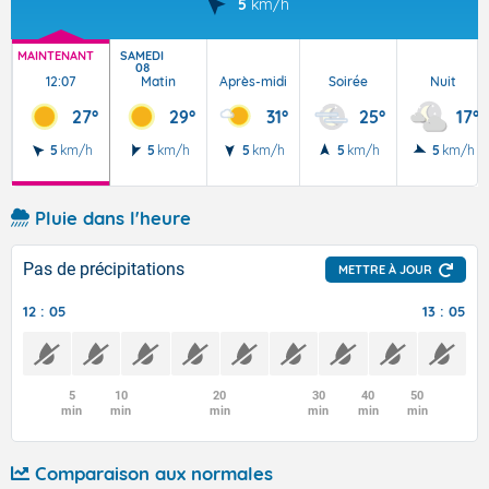
5
km/h
MAINTENANT
SAMEDI
08
12:07
Matin
Après-midi
Soirée
Nuit
27°
29°
31°
25°
17°
5
km/h
5
km/h
5
km/h
5
km/h
5
km/h
Pluie dans l'heure
Pas de précipitations
METTRE À JOUR
12 : 05
13 : 05
5
10
20
30
40
50
min
min
min
min
min
min
Comparaison aux normales