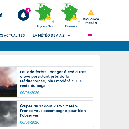
4
Vigilance
météo
Aujourd'hui
Demain
OS ACTUALITÉS
LA MÉTÉO DE A À Z
Articles
ngers
Feux de forêts : danger élevé à très
Phénomènes dangereux de J+2 à J+7
élevé persistant près de la
civile
Méditerranée, plus modéré sur le
Avertissement pluies intenses à l'échelle
reste du pays
des communes (Apic)
és
06/08/2026
Bulletins Marine
ateur de
Bulletins d'estimation du risque
Éclipse du 12 août 2026 : Météo-
d'avalanche
France vous accompagne pour bien
-pompier
l'observer
Météo des forêts
06/08/2026
Vigicrues