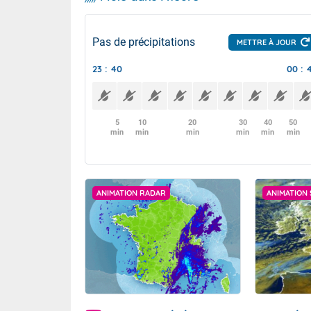
Pas de précipitations
METTRE À JOUR
23 : 40
00 : 
5
10
20
30
40
50
min
min
min
min
min
min
ANIMATION RADAR
ANIMATION 