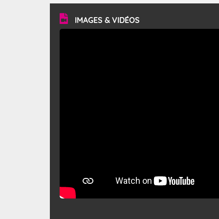
vitesse moyenne de 50 km/h et atteindre 80 à 100 km/h
en rafales, parfois davantage. Il parcourt la basse vallée
du Rhône et la Provence et envahit le littoral
IMAGES & VIDÉOS
méditerranéen à partir de la Camargue.