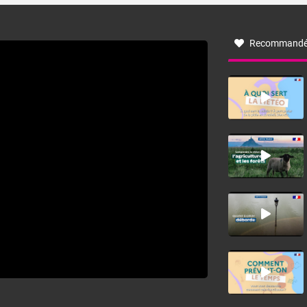
à nord-ouest, dans un secteur qui part du Roussillon à la
vallée de l’Aude et à l’ouest de l’Hérault. L’étymologie de
ce vent vient du latin trasmontanus, signifiant au-delà des
monts, en allusion aux régions montagneuses d’où
Recommandé
provient ce vent.