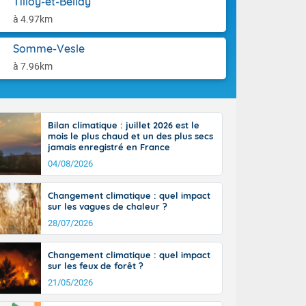
Tilloy-et-Bellay
ttoral l'après-
aison.
n général, 14
à 4.97km
r
sse, il fait
Somme-Vesle
ouvent 30 à 35
à 7.96km
Bilan climatique : juillet 2026 est le
mois le plus chaud et un des plus secs
jamais enregistré en France
04/08/2026
Changement climatique : quel impact
sur les vagues de chaleur ?
28/07/2026
Changement climatique : quel impact
sur les feux de forêt ?
21/05/2026