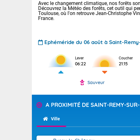
Avec le changement climatique, nos forêts sont
Découvrez la Météo des forêts, cet outil qui pe
Toulouse, où l'on retrouve Jean-Christophe Vi
France.
Ephéméride du 06 août à Saint-Remy
Lever
Coucher
Voici les tem
06:22
21:15
28 Lyon : 31 
: 27 Nancy : 
31 Lille : 26 
Sauveur
TENDANCE P
Demain : ven
Pour la sema
A PROXIMITÉ DE SAINT-REMY-SUR
Calme, enso
Cette semain
La journée s'
temps devrait 
Ville
territoire. O
Tendance des
pyrénéennes, l
2026 :
alors que la 