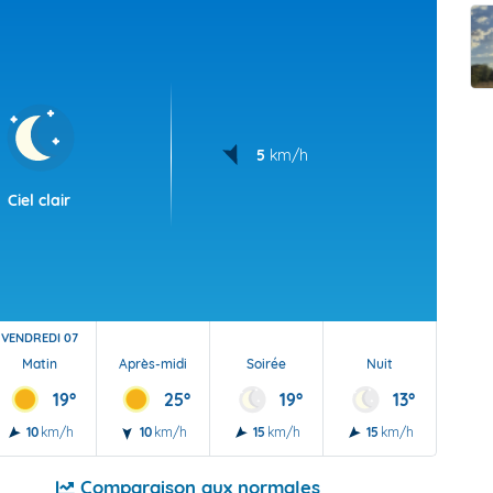
t Futuna
oid
5
km/h
Ciel clair
VENDREDI 07
Matin
Après-midi
Soirée
Nuit
19°
25°
19°
13°
10
km/h
10
km/h
15
km/h
15
km/h
Comparaison aux normales