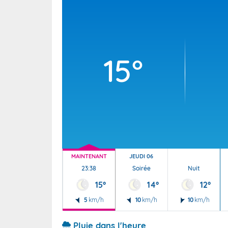
Wallis e
Grand fr
15°
MAINTENANT
JEUDI 06
23:38
Soirée
Nuit
15°
14°
12°
5
km/h
10
km/h
10
km/h
Pluie dans l'heure