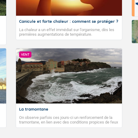
Canicule et forte chaleur : comment se protéger ?
La chaleur a un effet immédiat sur l’organisme, dès les
premières augmentations de température.
VENT
La tramontane
On observe parfois ces jours-ci un renforcement de la
tramontane, en lien avec des conditions propices de feux
de forêt. Mais qu'est-ce que la tramontane ? Quelles sont
ses caractéristiques ? La tramontane est un vent
turbulent soufflant de secteur nord-ouest à nord, ou ouest