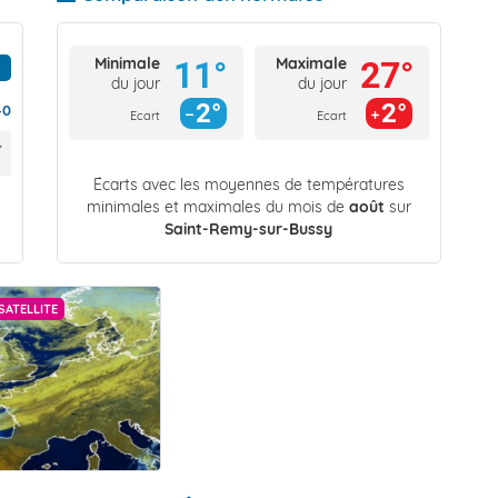
Minimale
Maximale
11°
27°
du jour
du jour
2°
2°
40
Ecart
Ecart
Écarts avec les moyennes de températures
minimales et maximales du mois de
août
sur
Saint-Remy-sur-Bussy
SATELLITE