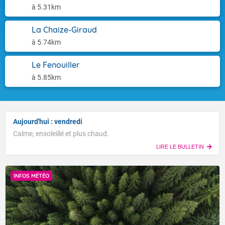
à 5.31km
La Chaize-Giraud
à 5.74km
Le Fenouiller
à 5.85km
Aujourd'hui : vendredi
Calme, ensoleillé et plus chaud.
LIRE LE BULLETIN
INFOS MÉTÉO