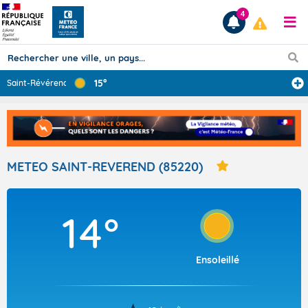
4
15°
Saint-Révérend
Prévisions
TOUS LES RÉSULTATS
METEO SAINT-REVEREND (85220)
Articles
14°
Ensoleillé