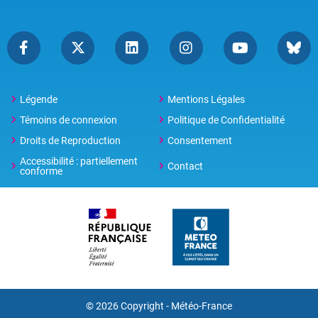
Légende
Mentions Légales
Témoins de connexion
Politique de Confidentialité
Droits de Reproduction
Consentement
Accessibilité : partiellement
Contact
conforme
© 2026 Copyright -
Météo-France