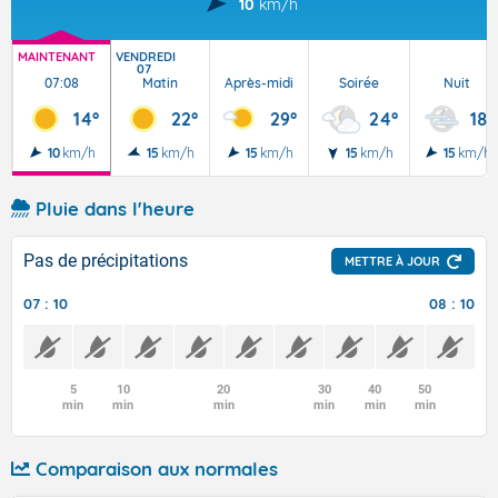
10
km/h
MAINTENANT
VENDREDI
07
07:08
Matin
Après-midi
Soirée
Nuit
14°
22°
29°
24°
18°
10
km/h
15
km/h
15
km/h
15
km/h
15
km/h
Pluie dans l'heure
Pas de précipitations
METTRE À JOUR
07 : 10
08 : 10
5
10
20
30
40
50
min
min
min
min
min
min
Comparaison aux normales