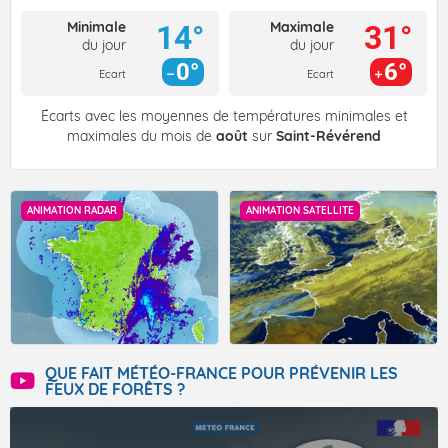
Minimale
Maximale
14°
31°
du jour
du jour
0°
6°
Ecart
Ecart
Écarts avec les moyennes de températures minimales et
maximales du mois de
août
sur
Saint-Révérend
ANIMATION RADAR
ANIMATION SATELLITE
QUE FAIT MÉTÉO-FRANCE POUR PRÉVENIR LES
FEUX DE FORÊTS ?