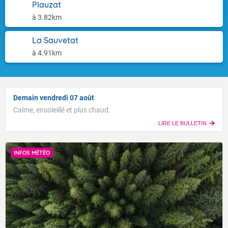
Plauzat
à 3.82km
La Sauvetat
à 4.91km
Demain vendredi 07 août
Calme, ensoleillé et plus chaud.
LIRE LE BULLETIN
INFOS MÉTÉO