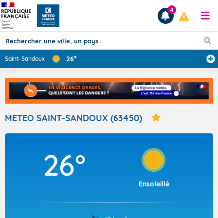
4
26°
Saint-Sandoux
Prévisions
TOUS LES RÉSULTATS
METEO SAINT-SANDOUX (63450)
Articles
26°
Ensoleillé