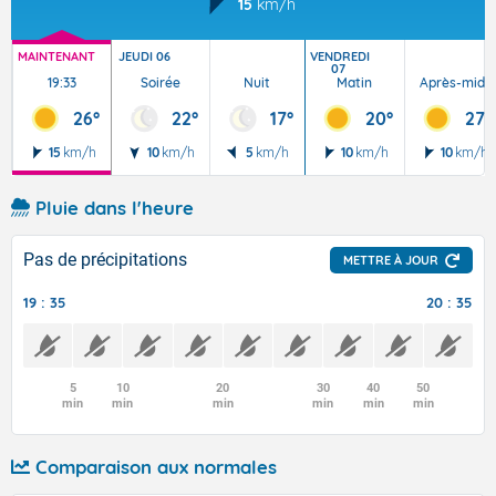
15
km/h
MAINTENANT
JEUDI 06
VENDREDI
07
19:33
Soirée
Nuit
Matin
Après-midi
26°
22°
17°
20°
27°
15
km/h
10
km/h
5
km/h
10
km/h
10
km/h
Pluie dans l'heure
Pas de précipitations
METTRE À JOUR
19 : 35
20 : 35
5
10
20
30
40
50
min
min
min
min
min
min
Comparaison aux normales