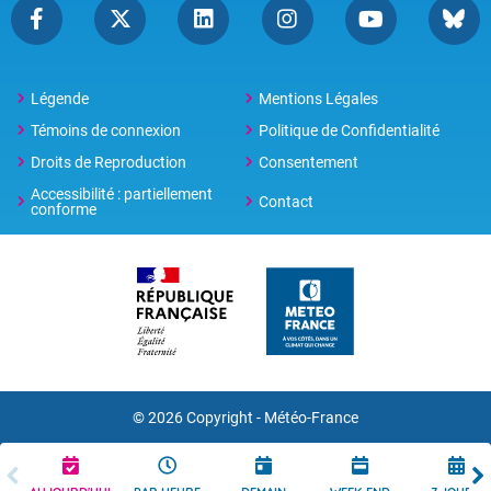
Légende
Mentions Légales
Témoins de connexion
Politique de Confidentialité
Droits de Reproduction
Consentement
Accessibilité : partiellement
Contact
conforme
© 2026 Copyright -
Météo-France