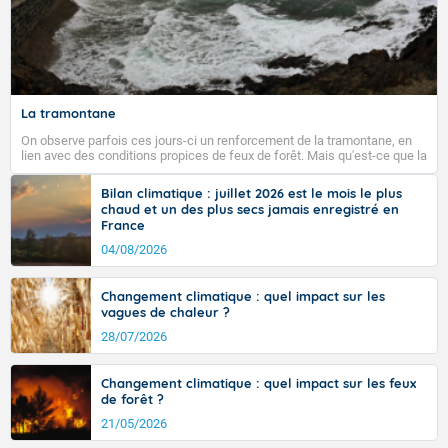
La tramontane
On observe parfois ces jours-ci un renforcement de la tramontane, en
lien avec des conditions propices de feux de forêt. Mais qu'est-ce que la
tramontane ? Quelles sont ses caractéristiques ? La tramontane est un
vent turbulent soufflant de secteur nord-ouest à nord, ou ouest à nord-
Bilan climatique : juillet 2026 est le mois le plus
ouest, dans un secteur qui part du Roussillon à la vallée de l’Aude et à
chaud et un des plus secs jamais enregistré en
l’ouest de l’Hérault. L’étymologie de ce vent vient du latin trasmontanus,
France
signifiant au-delà des monts, en allusion aux régions montagneuses
d’où provient ce vent.
04/08/2026
Changement climatique : quel impact sur les
vagues de chaleur ?
28/07/2026
Changement climatique : quel impact sur les feux
de forêt ?
21/05/2026