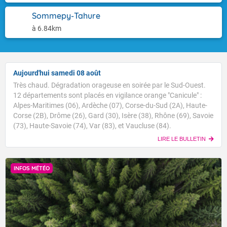
Sommepy-Tahure
à 6.84km
Aujourd'hui samedi 08 août
Très chaud. Dégradation orageuse en soirée par le Sud-Ouest.
12 départements sont placés en vigilance orange "Canicule" :
Alpes-Maritimes (06), Ardèche (07), Corse-du-Sud (2A), Haute-
Corse (2B), Drôme (26), Gard (30), Isère (38), Rhône (69), Savoie
(73), Haute-Savoie (74), Var (83), et Vaucluse (84).
LIRE LE BULLETIN
INFOS MÉTÉO