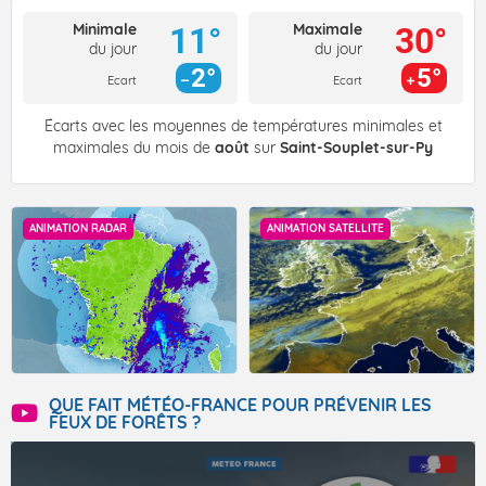
Minimale
Maximale
11°
30°
du jour
du jour
2°
5°
Ecart
Ecart
Écarts avec les moyennes de températures minimales et
maximales du mois de
août
sur
Saint-Souplet-sur-Py
ANIMATION RADAR
ANIMATION SATELLITE
QUE FAIT MÉTÉO-FRANCE POUR PRÉVENIR LES
FEUX DE FORÊTS ?