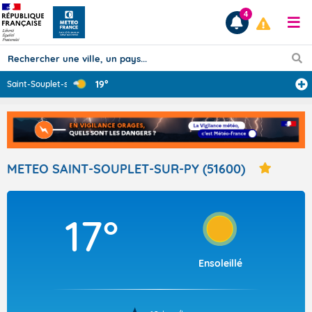
4
19°
Saint-Souplet-s
...
Prévisions
TOUS LES RÉSULTATS
METEO SAINT-SOUPLET-SUR-PY (51600)
Articles
17°
Ensoleillé