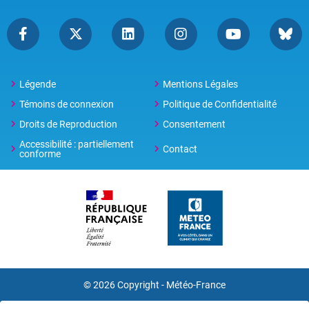
Légende
Mentions Légales
Témoins de connexion
Politique de Confidentialité
Droits de Reproduction
Consentement
Accessibilité : partiellement
Contact
conforme
© 2026 Copyright -
Météo-France