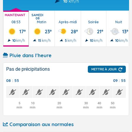
10
km/h
MAINTENANT
SAMEDI
08
08:53
Matin
Après-midi
Soirée
Nuit
17°
23°
28°
21°
13°
10
km/h
15
km/h
5
km/h
10
km/h
10
km/h
Pluie dans l'heure
Pas de précipitations
METTRE À JOUR
08 : 55
09 : 55
5
10
20
30
40
50
min
min
min
min
min
min
Comparaison aux normales