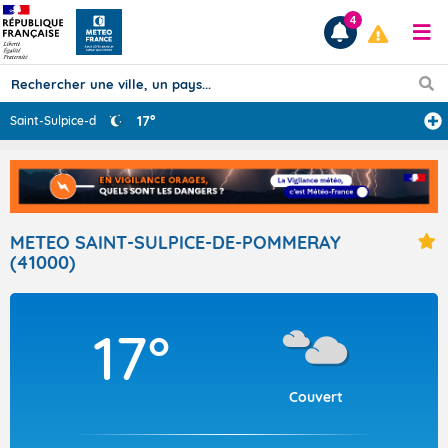
4
17°
Saint-Sulpice-d
...
Prévisions
TOUS LES RÉSULTATS
METEO SAINT-SULPICE-DE-POMMERAY
(41000)
Articles
17°
Couvert