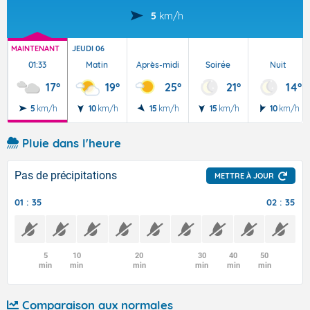
5
km/h
MAINTENANT
JEUDI 06
01:33
Matin
Après-midi
Soirée
Nuit
17°
19°
25°
21°
14°
5
km/h
10
km/h
15
km/h
15
km/h
10
km/h
Pluie dans l'heure
Pas de précipitations
METTRE À JOUR
01 : 35
02 : 35
5
10
20
30
40
50
min
min
min
min
min
min
Comparaison aux normales