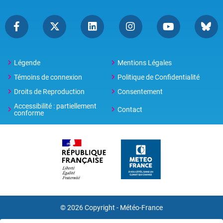
Légende
Mentions Légales
Témoins de connexion
Politique de Confidentialité
Droits de Reproduction
Consentement
Accessibilité : partiellement
Contact
conforme
© 2026 Copyright -
Météo-France