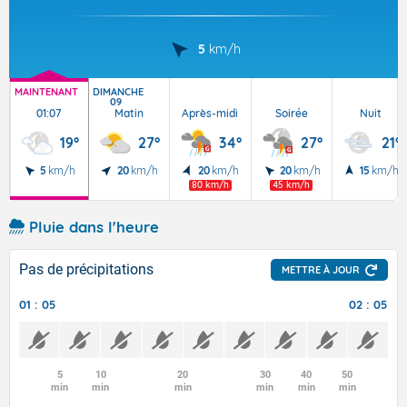
5
km/h
MAINTENANT
DIMANCHE
09
01:07
Matin
Après-midi
Soirée
Nuit
19°
27°
34°
27°
21°
5
km/h
20
km/h
20
km/h
20
km/h
15
km/h
80 km/h
45 km/h
Pluie dans l'heure
Pas de précipitations
METTRE À JOUR
01 : 05
02 : 05
5
10
20
30
40
50
min
min
min
min
min
min