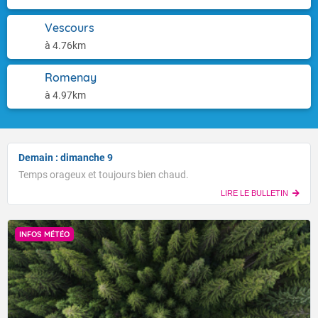
Vescours
à 4.76km
Romenay
à 4.97km
Demain : dimanche 9
Temps orageux et toujours bien chaud.
LIRE LE BULLETIN
INFOS MÉTÉO