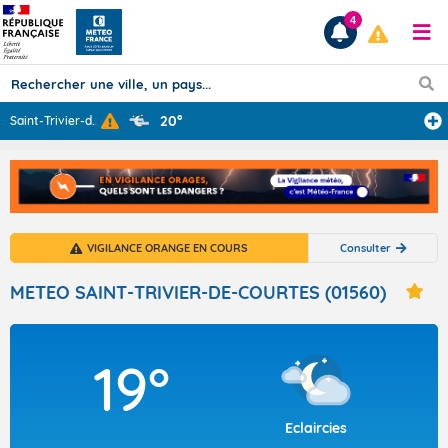
4
20°
Saint-Trivier-d
...
Prévisions
TOUS LES RÉSULTATS
VIGILANCE ORANGE EN COURS
Consulter
Articles
METEO SAINT-TRIVIER-DE-COURTES (01560)
19°
Eclaircies