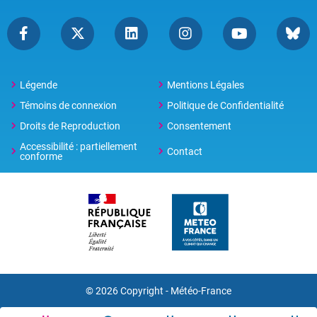
Légende
Mentions Légales
Témoins de connexion
Politique de Confidentialité
Droits de Reproduction
Consentement
Accessibilité : partiellement
Contact
conforme
© 2026 Copyright -
Météo-France