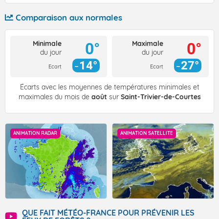
Comparaison aux normales
Minimale
Maximale
0°
0°
du jour
du jour
14°
27°
Ecart
Ecart
Écarts avec les moyennes de températures minimales et
maximales du mois de
août
sur
Saint-Trivier-de-Courtes
ANIMATION RADAR
ANIMATION SATELLITE
QUE FAIT MÉTÉO-FRANCE POUR PRÉVENIR LES