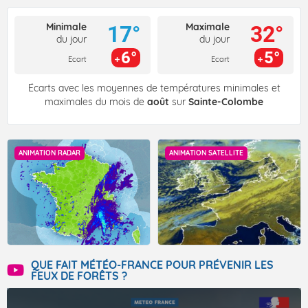
Minimale
Maximale
17°
32°
du jour
du jour
6°
5°
Ecart
Ecart
Écarts avec les moyennes de températures minimales et
maximales du mois de
août
sur
Sainte-Colombe
ANIMATION RADAR
ANIMATION SATELLITE
QUE FAIT MÉTÉO-FRANCE POUR PRÉVENIR LES
FEUX DE FORÊTS ?