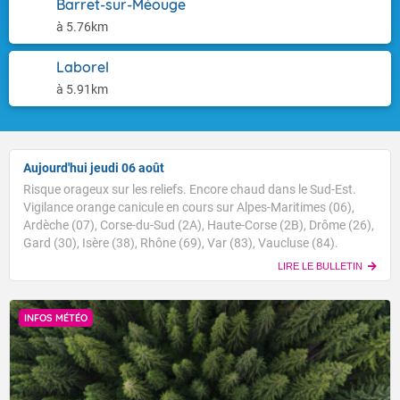
Barret-sur-Méouge
à 5.76km
Laborel
à 5.91km
Aujourd'hui jeudi 06 août
Risque orageux sur les reliefs. Encore chaud dans le Sud-Est.
Vigilance orange canicule en cours sur Alpes-Maritimes (06),
Ardèche (07), Corse-du-Sud (2A), Haute-Corse (2B), Drôme (26),
Gard (30), Isère (38), Rhône (69), Var (83), Vaucluse (84).
LIRE LE BULLETIN
INFOS MÉTÉO