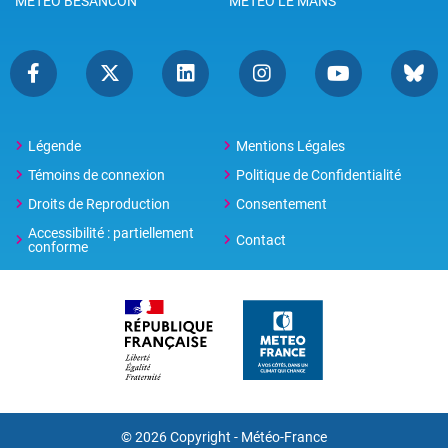
METEO BESANCON
METEO LE MANS
Légende
Mentions Légales
Témoins de connexion
Politique de Confidentialité
Droits de Reproduction
Consentement
Accessibilité : partiellement
Contact
conforme
© 2026 Copyright -
Météo-France