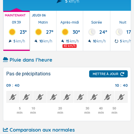
5
km/h
MAINTENANT
JEUDI 06
09:39
Matin
Après-midi
Soirée
Nuit
23°
27°
30°
24°
17°
5
km/h
10
km/h
15
km/h
10
km/h
5
km/h
40 km/h
Pluie dans l'heure
Pas de précipitations
METTRE À JOUR
09 : 40
10 : 40
5
10
20
30
40
50
min
min
min
min
min
min
Comparaison aux normales