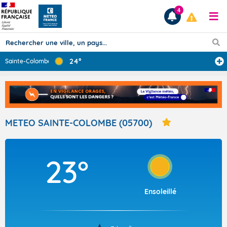
4
24°
Sainte-Colombe
Prévisions
TOUS LES RÉSULTATS
METEO SAINTE-COLOMBE (05700)
Articles
23°
Ensoleillé