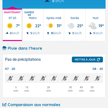
0
km/h
MAINTENANT
SAMEDI
08
07:20
Matin
Après-midi
Soirée
Nuit
7°
22°
31°
25°
19°
0
km/h
5
km/h
10
km/h
5
km/h
5
km/h
Pluie dans l'heure
Pas de précipitations
METTRE À JOUR
07 : 20
08 : 20
5
10
20
30
40
50
min
min
min
min
min
min
Comparaison aux normales