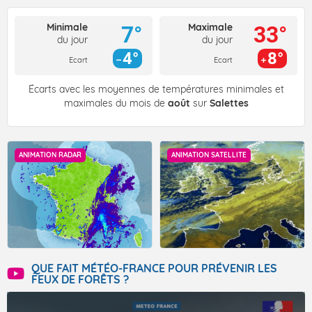
Minimale
Maximale
7°
33°
du jour
du jour
4°
8°
Ecart
Ecart
Écarts avec les moyennes de températures minimales et
maximales du mois de
août
sur
Salettes
ANIMATION RADAR
ANIMATION SATELLITE
QUE FAIT MÉTÉO-FRANCE POUR PRÉVENIR LES
FEUX DE FORÊTS ?