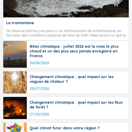
Fermer
La tramontane
On observe parfois ces jours-ci un renforcement de la tramontane, en
lien avec des conditions propices de feux de forêt. Mais qu'est-ce que la
tramontane ? Quelles sont ses caractéristiques ? La tramontane est un
vent turbulent soufflant de secteur nord-ouest à nord, ou ouest à nord-
Bilan climatique : juillet 2026 est le mois le plus
ouest, dans un secteur qui part du Roussillon à la vallée de l’Aude et à
chaud et un des plus secs jamais enregistré en
l’ouest de l’Hérault. L’étymologie de ce vent vient du latin trasmontanus,
France
signifiant au-delà des monts, en allusion aux régions montagneuses
d’où provient ce vent.
04/08/2026
Changement climatique : quel impact sur les
vagues de chaleur ?
28/07/2026
Changement climatique : quel impact sur les feux
de forêt ?
21/05/2026
Quel climat futur dans votre région ?