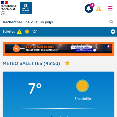
4
12°
Salettes
Prévisions
TOUS LES RÉSULTATS
METEO SALETTES (43150)
Articles
7°
Ensoleillé