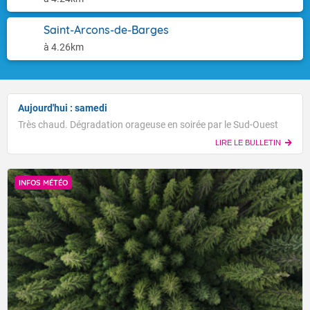
Saint-Arcons-de-Barges
à 4.26km
Aujourd'hui : samedi
Très chaud. Dégradation orageuse en soirée par le Sud-Ouest
LIRE LE BULLETIN
INFOS MÉTÉO