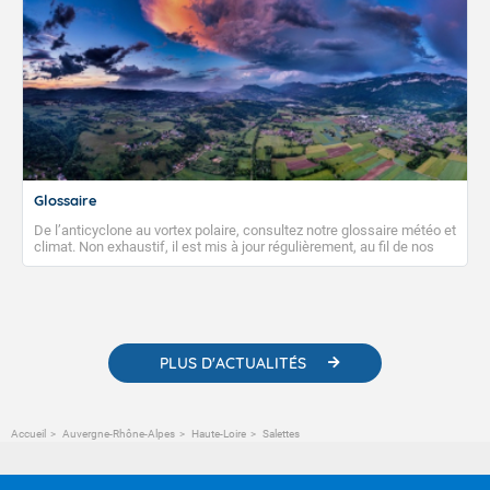
Glossaire
De l’anticyclone au vortex polaire, consultez notre glossaire météo et
climat. Non exhaustif, il est mis à jour régulièrement, au fil de nos
publications. Vous y trouverez également des liens utiles vers nos
contenus pédagogiques concernant les phénomènes
météorologiques et des informations scientifiques sur le
changement climatique.
PLUS D'ACTUALITÉS
Accueil
Auvergne-Rhône-Alpes
Haute-Loire
Salettes