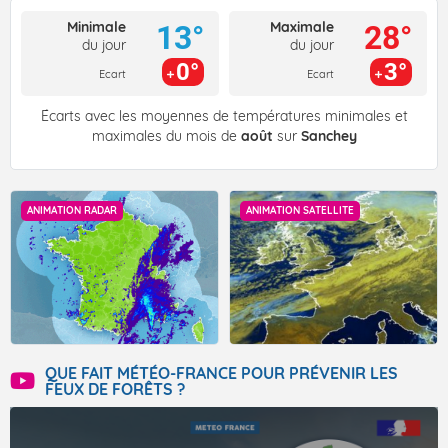
Minimale
Maximale
13°
28°
du jour
du jour
0°
3°
Ecart
Ecart
Écarts avec les moyennes de températures minimales et
maximales du mois de
août
sur
Sanchey
ANIMATION RADAR
ANIMATION SATELLITE
QUE FAIT MÉTÉO-FRANCE POUR PRÉVENIR LES
FEUX DE FORÊTS ?