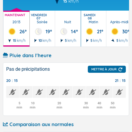
15
km/h
MAINTENANT
VENDREDI
SAMEDI
07
08
20:13
Soirée
Nuit
Matin
Après-midi
26°
19°
14°
21°
30°
15
km/h
10
km/h
5
km/h
5
km/h
5
km/h
Pluie dans l'heure
Pas de précipitations
METTRE À JOUR
20 : 15
21 : 15
5
10
20
30
40
50
min
min
min
min
min
min
Comparaison aux normales