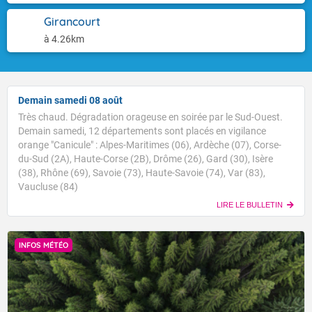
Girancourt
à 4.26km
Demain samedi 08 août
Très chaud. Dégradation orageuse en soirée par le Sud-Ouest.
Demain samedi, 12 départements sont placés en vigilance
orange "Canicule" : Alpes-Maritimes (06), Ardèche (07), Corse-
du-Sud (2A), Haute-Corse (2B), Drôme (26), Gard (30), Isère
(38), Rhône (69), Savoie (73), Haute-Savoie (74), Var (83),
Vaucluse (84)
LIRE LE BULLETIN
INFOS MÉTÉO