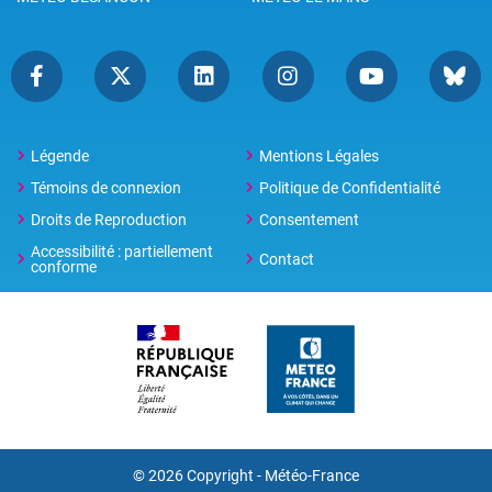
Légende
Mentions Légales
Témoins de connexion
Politique de Confidentialité
Droits de Reproduction
Consentement
Accessibilité : partiellement
Contact
conforme
© 2026 Copyright -
Météo-France