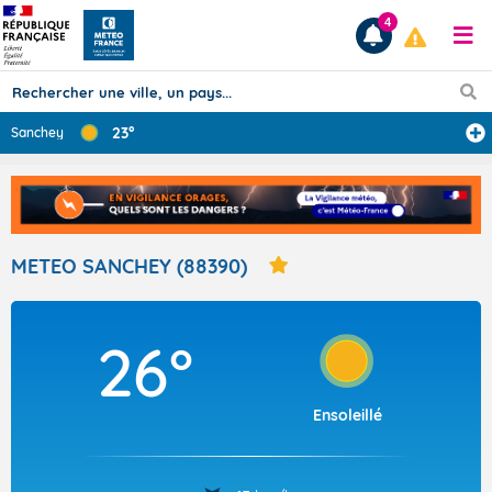
4
23°
Sanchey
Prévisions
TOUS LES RÉSULTATS
METEO SANCHEY (88390)
Articles
26°
Ensoleillé