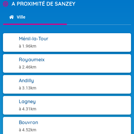
A PROXIMITÉ DE SANZEY
Ville
Ménil-la-Tour
à 1.96km
Royaumeix
à 2.46km
Andilly
à 3.13km
Lagney
à 4.31km
Bouvron
à 4.52km