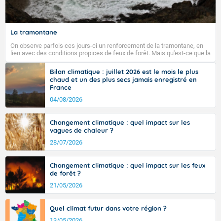
La tramontane
On observe parfois ces jours-ci un renforcement de la tramontane, en
lien avec des conditions propices de feux de forêt. Mais qu'est-ce que la
tramontane ? Quelles sont ses caractéristiques ? La tramontane est un
vent turbulent soufflant de secteur nord-ouest à nord, ou ouest à nord-
Bilan climatique : juillet 2026 est le mois le plus
ouest, dans un secteur qui part du Roussillon à la vallée de l’Aude et à
chaud et un des plus secs jamais enregistré en
l’ouest de l’Hérault. L’étymologie de ce vent vient du latin trasmontanus,
France
signifiant au-delà des monts, en allusion aux régions montagneuses
d’où provient ce vent.
04/08/2026
Changement climatique : quel impact sur les
vagues de chaleur ?
28/07/2026
Changement climatique : quel impact sur les feux
de forêt ?
21/05/2026
Quel climat futur dans votre région ?
13/05/2026