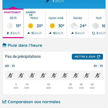
5
km/h
MAINTENANT
SAMEDI
08
00:13
Matin
Après-midi
Soirée
Nuit
15°
20°
30°
24°
16°
5
km/h
15
km/h
10
km/h
5
km/h
5
km/h
Pluie dans l'heure
Pas de précipitations
METTRE À JOUR
00 : 15
01 : 15
5
10
20
30
40
50
min
min
min
min
min
min
Comparaison aux normales