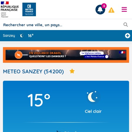
4
16°
Sanzey
Prévisions
TOUS LES RÉSULTATS
METEO SANZEY (54200)
Articles
15°
Ciel clair