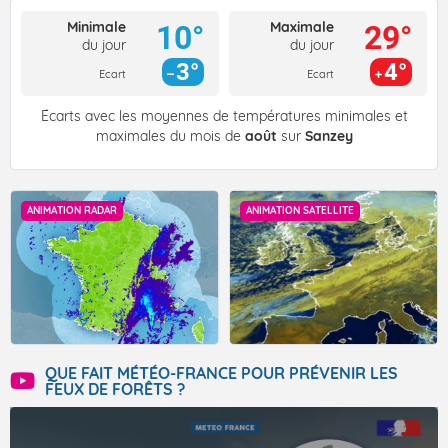
Minimale
Maximale
10°
29°
du jour
du jour
3°
4°
Ecart
Ecart
Écarts avec les moyennes de températures minimales et
maximales du mois de
août
sur
Sanzey
ANIMATION RADAR
ANIMATION SATELLITE
QUE FAIT MÉTÉO-FRANCE POUR PRÉVENIR LES
FEUX DE FORÊTS ?