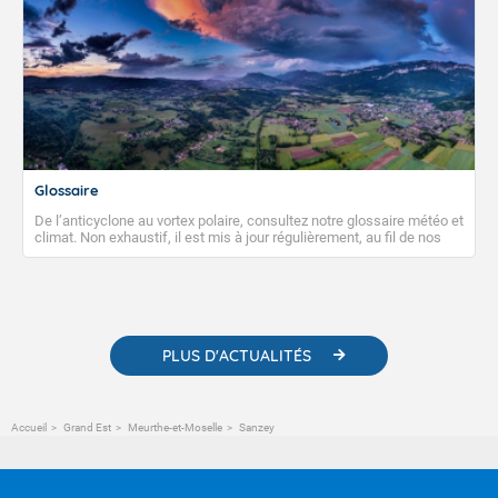
Glossaire
De l’anticyclone au vortex polaire, consultez notre glossaire météo et
climat. Non exhaustif, il est mis à jour régulièrement, au fil de nos
publications. Vous y trouverez également des liens utiles vers nos
contenus pédagogiques concernant les phénomènes
météorologiques et des informations scientifiques sur le
changement climatique.
PLUS D'ACTUALITÉS
Accueil
Grand Est
Meurthe-et-Moselle
Sanzey