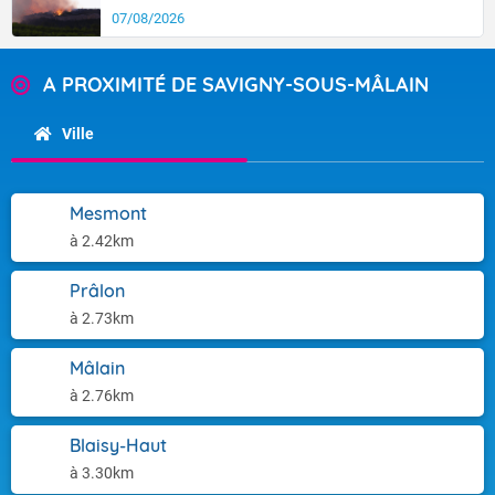
07/08/2026
A PROXIMITÉ DE SAVIGNY-SOUS-MÂLAIN
Ville
Mesmont
à 2.42km
Prâlon
à 2.73km
Mâlain
à 2.76km
Blaisy-Haut
à 3.30km