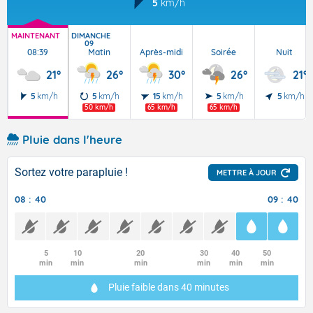
5
km/h
MAINTENANT
DIMANCHE
09
08:39
Matin
Après-midi
Soirée
Nuit
21°
26°
30°
26°
21°
5
km/h
5
km/h
15
km/h
5
km/h
5
km/h
50 km/h
65 km/h
65 km/h
Pluie dans l'heure
Sortez votre parapluie !
METTRE À JOUR
08 : 40
09 : 40
5
10
20
30
40
50
min
min
min
min
min
min
Pluie faible
dans 40 minutes