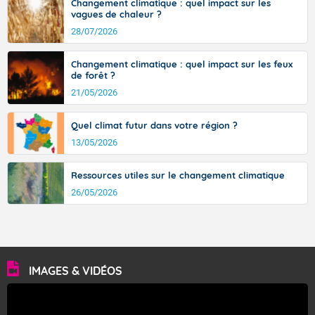
sont comprises entre 30 et 36 dans l'intérieur du pays,
Changement climatique : quel impact sur les
vagues de chaleur ?
avec des pointes jusqu'à 37 à 38 degrés dans l'arrière-
pays varois et en vallée de la Garonne.
28/07/2026
Changement climatique : quel impact sur les feux
de forêt ?
Fermer
21/05/2026
Quel climat futur dans votre région ?
13/05/2026
Ressources utiles sur le changement climatique
26/05/2026
IMAGES & VIDÉOS