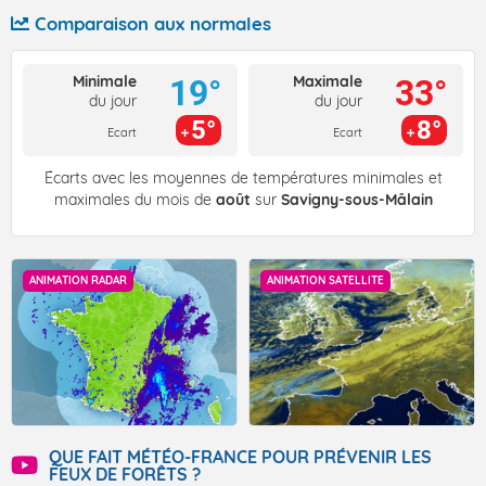
Comparaison aux normales
Minimale
Maximale
19°
33°
du jour
du jour
5°
8°
Ecart
Ecart
Écarts avec les moyennes de températures minimales et
maximales du mois de
août
sur
Savigny-sous-Mâlain
ANIMATION RADAR
ANIMATION SATELLITE
QUE FAIT MÉTÉO-FRANCE POUR PRÉVENIR LES
FEUX DE FORÊTS ?