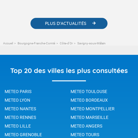
météorologiques et des informations scientifiques sur le
changement climatique.
PLUS D'ACTUALITÉS
Accueil
Bourgogne-Franche-Comté
Côte-d'Or
Savigny-sous-Mâlain
Top 20 des villes les plus consultées
METEO PARIS
METEO TOULOUSE
METEO LYON
METEO BORDEAUX
METEO NANTES
METEO MONTPELLIER
METEO RENNES
METEO MARSEILLE
METEO LILLE
METEO ANGERS
METEO GRENOBLE
METEO TOURS