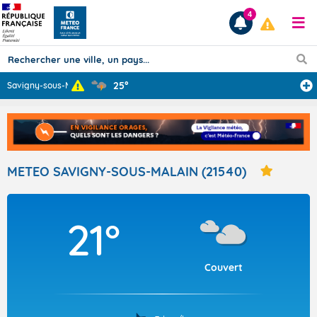
4
25°
Savigny-sous-Mâ
...
Prévisions
TOUS LES RÉSULTATS
METEO SAVIGNY-SOUS-MALAIN (21540)
Articles
21°
Couvert