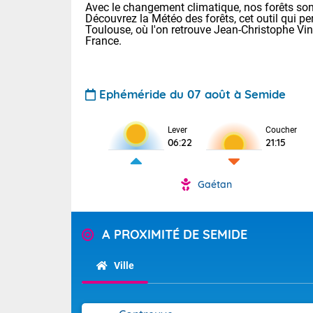
Avec le changement climatique, nos forêts sont
Découvrez la Météo des forêts, cet outil qui pe
Toulouse, où l'on retrouve Jean-Christophe Vi
France.
Ephéméride du 07 août à Semide
Voici les tem
Lever
Coucher
06:22
21:15
22/14 Paris :
Clermont-Fd :
Limoges : 29/
Gaétan
Lille : 25/15
TENDANCE P
Demain same
Pour la sema
A PROXIMITÉ DE SEMIDE
Très chaud
samedi, 12
Au niveau du 
températures 
Alpes-Marit
Ville
Drôme (26),
Tendance des
(74), Var (8
2026 :