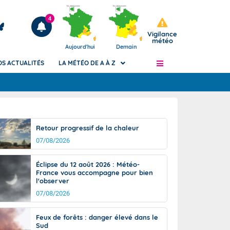
4
Vigilance
météo
Aujourd'hui
Demain
OS ACTUALITÉS
LA MÉTÉO DE A À Z
Articles
ngers
Retour progressif de la chaleur
Phénomènes dangereux de J+2 à J+7
07/08/2026
civile
Avertissement pluies intenses à l'échelle
des communes (Apic)
és
Éclipse du 12 août 2026 : Météo-
Bulletins Marine
France vous accompagne pour bien
l'observer
ateur de
Bulletins d'estimation du risque
d'avalanche
07/08/2026
-pompier
Météo des forêts
Feux de forêts : danger élevé dans le
Vigicrues
Sud