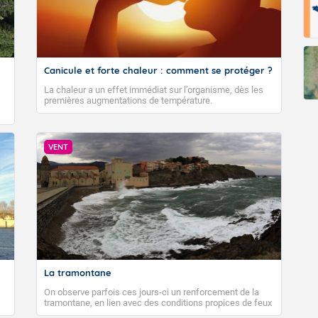
Canicule et forte chaleur : comment se protéger ?
La chaleur a un effet immédiat sur l’organisme, dès les
premières augmentations de température.
VENT
La tramontane
On observe parfois ces jours-ci un renforcement de la
tramontane, en lien avec des conditions propices de feux
de forêt. Mais qu'est-ce que la tramontane ? Quelles sont