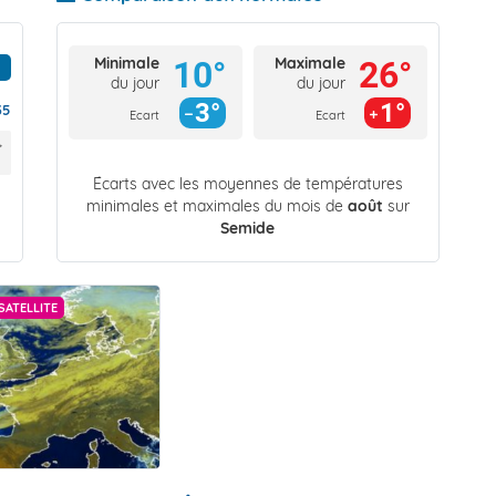
Minimale
Maximale
10°
26°
du jour
du jour
3°
1°
35
Ecart
Ecart
Écarts avec les moyennes de températures
minimales et maximales du mois de
août
sur
Semide
SATELLITE