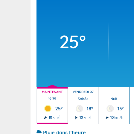
Wallis e
Grand fr
25°
MAINTENANT
VENDREDI 07
19:35
Soirée
Nuit
25°
18°
13°
10
km/h
10
km/h
10
km/h
Pluie dans l'heure