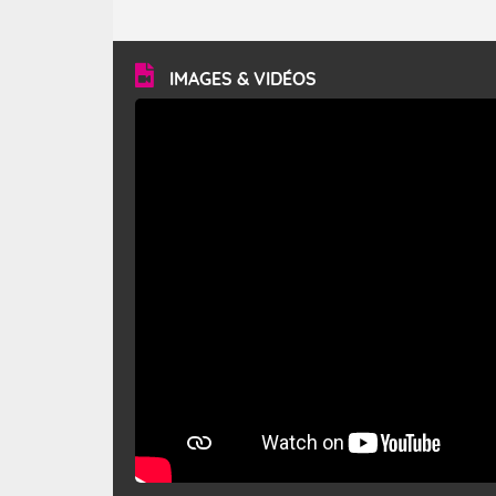
caractéristiques ? Le mistral est un vent régional,
turbulent et généralement sec, pouvant souffler à une
vitesse moyenne de 50 km/h et atteindre 80 à 100 km/h
en rafales, parfois davantage. Il parcourt la basse vallée
du Rhône et la Provence et envahit le littoral
IMAGES & VIDÉOS
méditerranéen à partir de la Camargue.