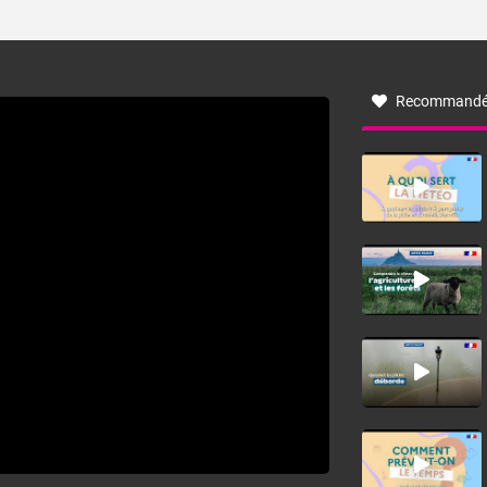
ses caractéristiques ? La tramontane est un vent
turbulent soufflant de secteur nord-ouest à nord, ou ouest
à nord-ouest, dans un secteur qui part du Roussillon à la
vallée de l’Aude et à l’ouest de l’Hérault. L’étymologie de
ce vent vient du latin trasmontanus, signifiant au-delà des
monts, en allusion aux régions montagneuses d’où
Recommandé
provient ce vent.