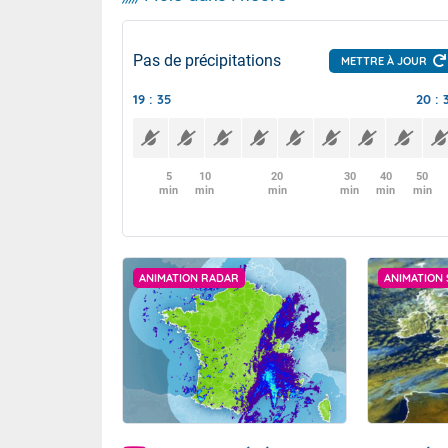
Pas de précipitations
METTRE À JOUR
19 : 35
20 : 
5
10
20
30
40
50
min
min
min
min
min
min
ANIMATION RADAR
ANIMATION 