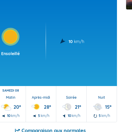
t Futuna
oid
10
km/h
Ensoleillé
SAMEDI 08
Matin
Après-midi
Soirée
Nuit
20°
28°
21°
15°
10
km/h
5
km/h
10
km/h
5
km/h
Comparaison aux normales