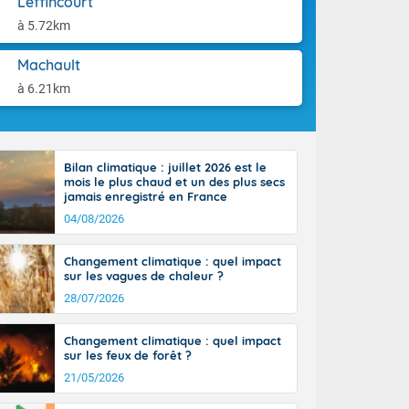
Leffincourt
-France jusque
aison.
sur la Corse.
à 5.72km
des Pyrénées,
. En marge de
Machault
rection de la
à 6.21km
di. En soirée,
 sur
e thermomètre
squ'à 22 à 24,
Bilan climatique : juillet 2026 est le
culier, sur le
mois le plus chaud et un des plus secs
, hors côtes
jamais enregistré en France
nt 38 ou 39
04/08/2026
Changement climatique : quel impact
sur les vagues de chaleur ?
28/07/2026
Changement climatique : quel impact
sur les feux de forêt ?
21/05/2026