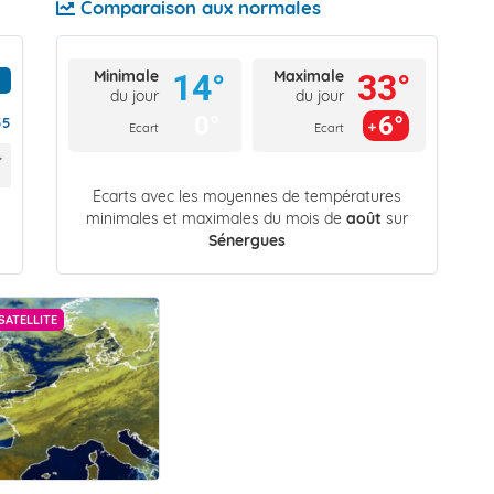
Comparaison aux normales
Minimale
Maximale
14°
33°
du jour
du jour
0°
6°
55
Ecart
Ecart
Écarts avec les moyennes de températures
minimales et maximales du mois de
août
sur
Sénergues
SATELLITE