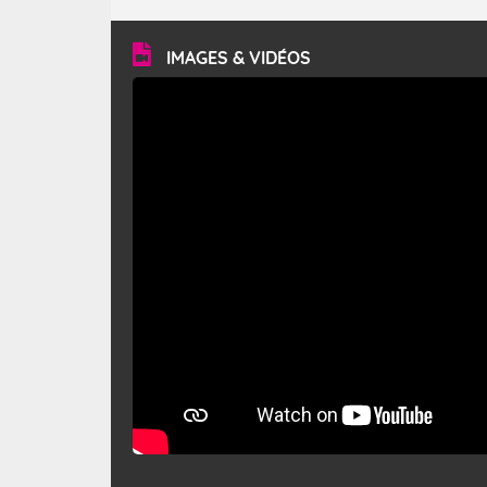
turbulent et généralement sec, pouvant souffler à une
vitesse moyenne de 50 km/h et atteindre 80 à 100 km/h
en rafales, parfois davantage. Il parcourt la basse vallée
du Rhône et la Provence et envahit le littoral
IMAGES & VIDÉOS
méditerranéen à partir de la Camargue.