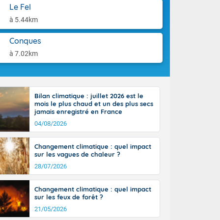
ttoral l'après-
aison.
Le Fel
n général, 14
à 5.44km
r
sse, il fait
Conques
ouvent 30 à 35
à 7.02km
Bilan climatique : juillet 2026 est le
mois le plus chaud et un des plus secs
jamais enregistré en France
04/08/2026
Changement climatique : quel impact
sur les vagues de chaleur ?
28/07/2026
Changement climatique : quel impact
sur les feux de forêt ?
21/05/2026