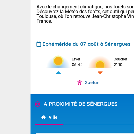
Avec le changement climatique, nos forêts sont
Découvrez la Météo des forêts, cet outil qui pe
Toulouse, où l'on retrouve Jean-Christophe Vi
France.
Ephéméride du 07 août à Sénergues
Lever
Coucher
Voici les tem
06:44
21:10
28 Lyon : 31 
: 27 Nancy : 
31 Lille : 26 
Gaétan
TENDANCE P
Aujourd'hui :
Pour la sema
Calme, enso
A PROXIMITÉ DE SÉNERGUES
Cette semain
La journée s'
temps devrait 
Ville
territoire. O
Tendance des
pyrénéennes, l
2026 :
alors que la 