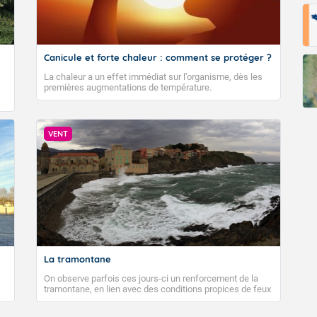
Canicule et forte chaleur : comment se protéger ?
La chaleur a un effet immédiat sur l’organisme, dès les
premières augmentations de température.
VENT
La tramontane
On observe parfois ces jours-ci un renforcement de la
tramontane, en lien avec des conditions propices de feux
de forêt. Mais qu'est-ce que la tramontane ? Quelles sont
ses caractéristiques ? La tramontane est un vent