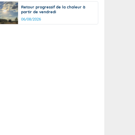
Retour progressif de la chaleur à
partir de vendredi
06/08/2026
rée
Nuit
27°
22°
km/h
10
km/h
km/h