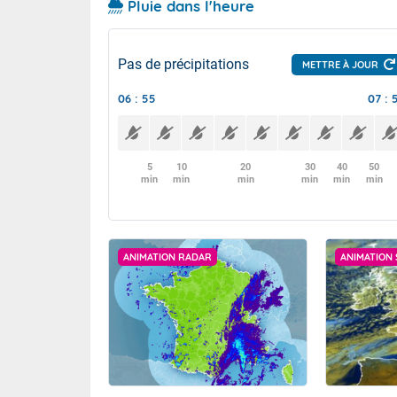
Pluie dans l'heure
Pas de précipitations
METTRE À JOUR
06 : 55
07 : 
5
10
20
30
40
50
min
min
min
min
min
min
ANIMATION RADAR
ANIMATION 