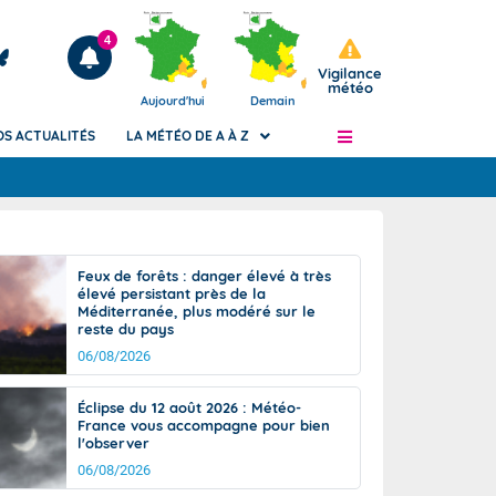
4
Vigilance
météo
Aujourd'hui
Demain
OS ACTUALITÉS
LA MÉTÉO DE A À Z
Articles
ngers
Feux de forêts : danger élevé à très
Phénomènes dangereux de J+2 à J+7
élevé persistant près de la
civile
Méditerranée, plus modéré sur le
Avertissement pluies intenses à l'échelle
reste du pays
des communes (Apic)
és
06/08/2026
Bulletins Marine
ateur de
Bulletins d'estimation du risque
Éclipse du 12 août 2026 : Météo-
d'avalanche
France vous accompagne pour bien
-pompier
l'observer
Météo des forêts
06/08/2026
Vigicrues