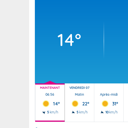
Wallis e
Grand fr
14°
MAINTENANT
VENDREDI 07
06:56
Matin
Après-midi
14°
22°
31°
5
km/h
5
km/h
10
km/h