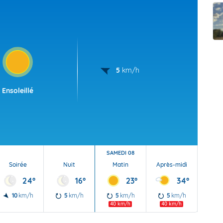
t Futuna
oid
5
km/h
Ensoleillé
SAMEDI 08
Soirée
Nuit
Matin
Après-midi
Soi
24°
16°
23°
34°
10
km/h
5
km/h
5
km/h
5
km/h
5
40 km/h
40 km/h
40 