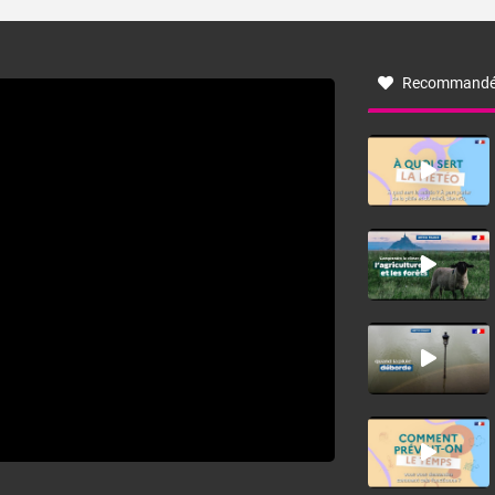
turbulent soufflant de secteur nord-ouest à nord, ou ouest
à nord-ouest, dans un secteur qui part du Roussillon à la
vallée de l’Aude et à l’ouest de l’Hérault. L’étymologie de
ce vent vient du latin trasmontanus, signifiant au-delà des
monts, en allusion aux régions montagneuses d’où
Recommandé
provient ce vent.