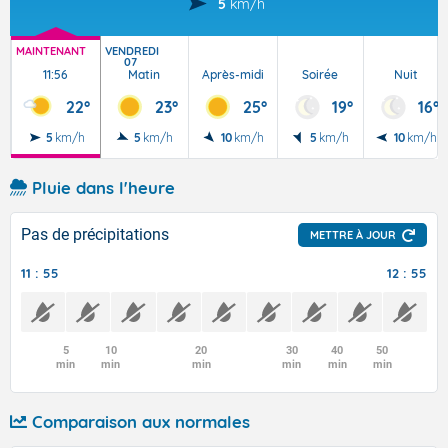
5
km/h
MAINTENANT
VENDREDI
07
11:56
Matin
Après-midi
Soirée
Nuit
22°
23°
25°
19°
16°
5
km/h
5
km/h
10
km/h
5
km/h
10
km/h
Pluie dans l'heure
Pas de précipitations
METTRE À JOUR
11 : 55
12 : 55
5
10
20
30
40
50
min
min
min
min
min
min
Comparaison aux normales