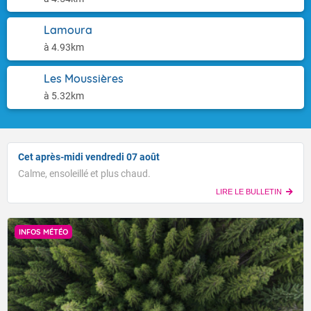
Lamoura
à 4.93km
Les Moussières
à 5.32km
Cet après-midi vendredi 07 août
Calme, ensoleillé et plus chaud.
LIRE LE BULLETIN
INFOS MÉTÉO