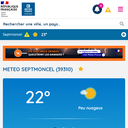
4
23°
Septmoncel
Prévisions
TOUS LES RÉSULTATS
METEO SEPTMONCEL (39310)
Articles
22°
Peu nuageux