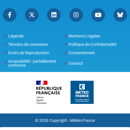
Légende
Mentions Légales
Témoins de connexion
Politique de Confidentialité
Droits de Reproduction
Consentement
Accessibilité : partiellement
Contact
conforme
© 2026 Copyright -
Météo-France