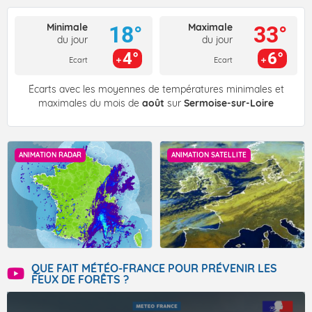
Minimale
Maximale
18°
33°
du jour
du jour
4°
6°
Ecart
Ecart
Écarts avec les moyennes de températures minimales et
maximales du mois de
août
sur
Sermoise-sur-Loire
ANIMATION RADAR
ANIMATION SATELLITE
QUE FAIT MÉTÉO-FRANCE POUR PRÉVENIR LES
FEUX DE FORÊTS ?