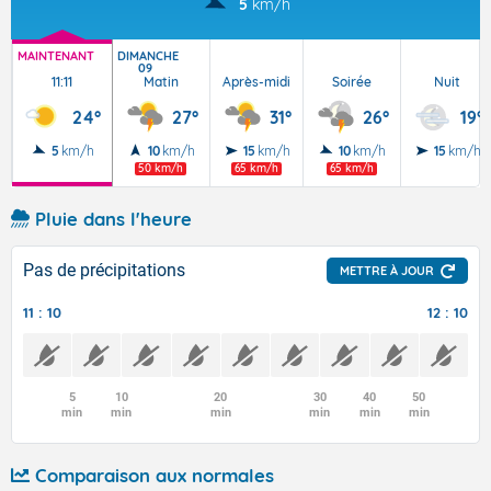
5
km/h
MAINTENANT
DIMANCHE
09
11:11
Matin
Après-midi
Soirée
Nuit
24°
27°
31°
26°
19°
5
km/h
10
km/h
15
km/h
10
km/h
15
km/h
50 km/h
65 km/h
65 km/h
Pluie dans l'heure
Pas de précipitations
METTRE À JOUR
11 : 10
12 : 10
5
10
20
30
40
50
min
min
min
min
min
min
Comparaison aux normales