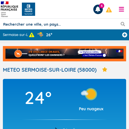
4
26°
Sermoise-sur-Lo
...
Prévisions
TOUS LES RÉSULTATS
METEO SERMOISE-SUR-LOIRE (58000)
Articles
24°
Peu nuageux