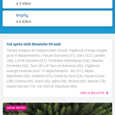
à 5.90km
Imphy
à 6.43km
Cet après-midi dimanche 09 août
Temps orageux et toujours bien chaud. Vigilance orange orages
pour 8 départements / Haute-Garonne (31), Gers (32), Landes
(40), Lot-et-Garonne (47), Pyrénées-Atlantiques (64), Hautes-
Pyrénées (65), Tarn (81) et Tarn-et-Garonne (82). Vigilance
orange canicule pour 13 départements : Ain (01), Alpes-
Maritimes (06), Ardèche (07), Corse-du-Sud (2A), Haute-Corse
(2B), Drôme (26), Gard (30), Isère (38), Rhône (69), Savoie (73),
Haute-Savoie (74), Var (83) et Vaucluse (84).
LIRE LE BULLETIN
INFOS MÉTÉO