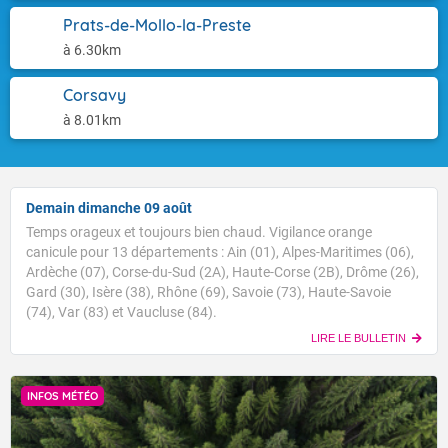
Prats-de-Mollo-la-Preste
à 6.30km
Corsavy
à 8.01km
Demain dimanche 09 août
Temps orageux et toujours bien chaud. Vigilance orange
canicule pour 13 départements : Ain (01), Alpes-Maritimes (06),
Ardèche (07), Corse-du-Sud (2A), Haute-Corse (2B), Drôme (26),
Gard (30), Isère (38), Rhône (69), Savoie (73), Haute-Savoie
(74), Var (83) et Vaucluse (84).
LIRE LE BULLETIN
INFOS MÉTÉO