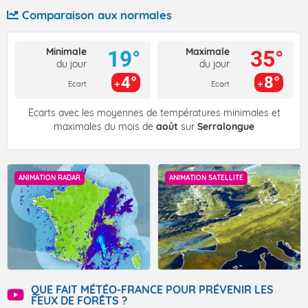
Comparaison aux normales
Minimale
Maximale
19°
35°
du jour
du jour
4°
8°
Ecart
Ecart
Écarts avec les moyennes de températures minimales et
maximales du mois de
août
sur
Serralongue
ANIMATION RADAR
ANIMATION SATELLITE
QUE FAIT MÉTÉO-FRANCE POUR PRÉVENIR LES
FEUX DE FORÊTS ?