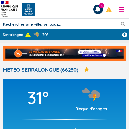
4
30°
Serralongue
Prévisions
TOUS LES RÉSULTATS
METEO SERRALONGUE (66230)
Articles
31°
Risque d'orages