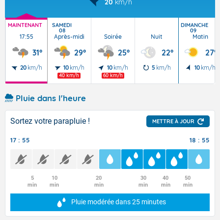
20
km/h
MAINTENANT
SAMEDI
DIMANCHE
08
09
17:55
Après-midi
Soirée
Nuit
Matin
31°
29°
25°
22°
27°
20
km/h
10
km/h
10
km/h
5
km/h
10
km/h
40 km/h
60 km/h
Pluie dans l'heure
Sortez votre parapluie !
METTRE À JOUR
17 : 55
18 : 55
5
10
20
30
40
50
min
min
min
min
min
min
Pluie modérée
dans 25 minutes