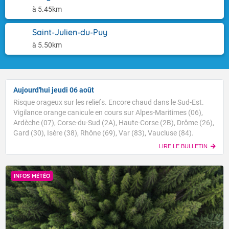
à 5.45km
Saint-Julien-du-Puy
à 5.50km
Aujourd'hui jeudi 06 août
Risque orageux sur les reliefs. Encore chaud dans le Sud-Est.
Vigilance orange canicule en cours sur Alpes-Maritimes (06),
Ardèche (07), Corse-du-Sud (2A), Haute-Corse (2B), Drôme (26),
Gard (30), Isère (38), Rhône (69), Var (83), Vaucluse (84).
LIRE LE BULLETIN
INFOS MÉTÉO