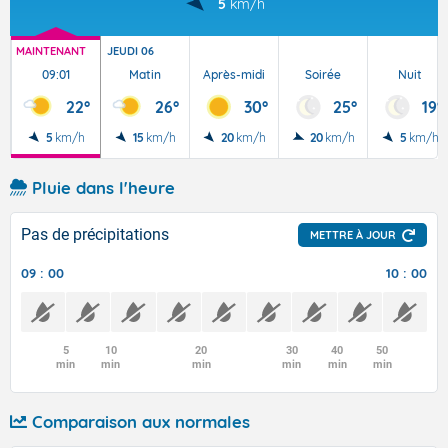
5
km/h
MAINTENANT
JEUDI 06
09:01
Matin
Après-midi
Soirée
Nuit
22°
26°
30°
25°
19°
5
km/h
15
km/h
20
km/h
20
km/h
5
km/h
Pluie dans l'heure
Pas de précipitations
METTRE À JOUR
09 : 00
10 : 00
5
10
20
30
40
50
min
min
min
min
min
min
Comparaison aux normales