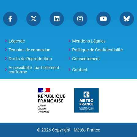
Légende
Mentions Légales
Témoins de connexion
Politique de Confidentialité
Droits de Reproduction
Consentement
Accessibilité : partiellement
Contact
conforme
© 2026 Copyright -
Météo-France