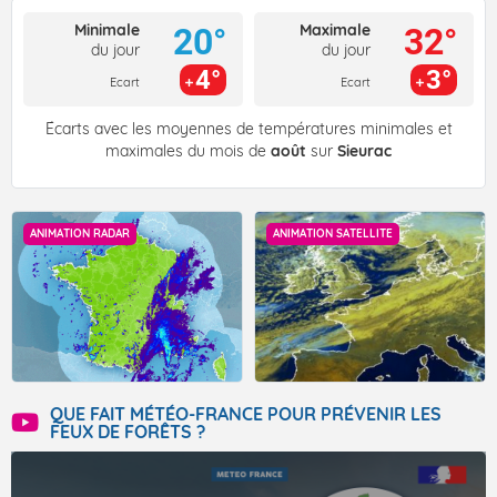
Minimale
Maximale
20°
32°
du jour
du jour
4°
3°
Ecart
Ecart
Écarts avec les moyennes de températures minimales et
maximales du mois de
août
sur
Sieurac
ANIMATION RADAR
ANIMATION SATELLITE
QUE FAIT MÉTÉO-FRANCE POUR PRÉVENIR LES
FEUX DE FORÊTS ?