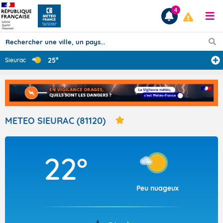
4
25°
Sieurac
Prévisions
TOUS LES RÉSULTATS
METEO SIEURAC (81120)
Articles
22°
Peu nuageux