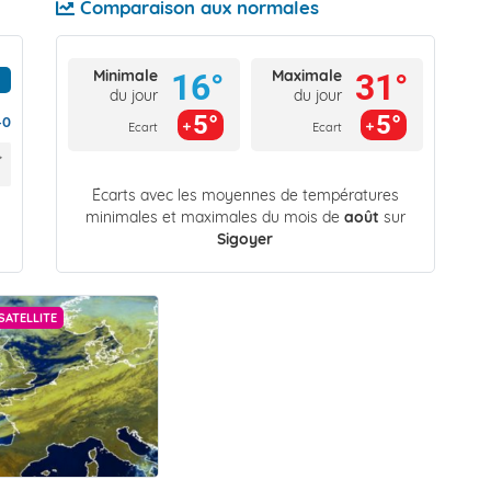
Comparaison aux normales
Minimale
Maximale
16°
31°
du jour
du jour
5°
5°
40
Ecart
Ecart
Écarts avec les moyennes de températures
minimales et maximales du mois de
août
sur
Sigoyer
SATELLITE