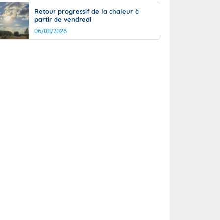
Retour progressif de la chaleur à
partir de vendredi
06/08/2026
rée
Nuit
25°
20°
km/h
5
km/h