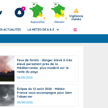
4
Vigilance
météo
Aujourd'hui
Demain
OS ACTUALITÉS
LA MÉTÉO DE A À Z
Articles
ngers
Feux de forêts : danger élevé à très
Phénomènes dangereux de J+2 à J+7
élevé persistant près de la
civile
Méditerranée, plus modéré sur le
Avertissement pluies intenses à l'échelle
reste du pays
des communes (Apic)
és
06/08/2026
Bulletins Marine
ateur de
Bulletins d'estimation du risque
Éclipse du 12 août 2026 : Météo-
d'avalanche
France vous accompagne pour bien
-pompier
l'observer
Météo des forêts
06/08/2026
Vigicrues