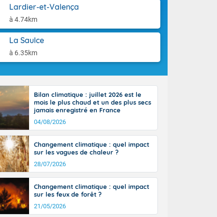
aison.
Lardier-et-Valença
n peu moins
t 25 à 30
à 4.74km
0 à 35 degrés
rranéen.
La Saulce
à 6.35km
-France jusque
Bilan climatique : juillet 2026 est le
sur la Corse.
mois le plus chaud et un des plus secs
des Pyrénées,
jamais enregistré en France
. En marge de
04/08/2026
rection de la
di. En soirée,
Changement climatique : quel impact
 sur
sur les vagues de chaleur ?
e thermomètre
28/07/2026
squ'à 22 à 24,
culier, sur le
Changement climatique : quel impact
, hors côtes
sur les feux de forêt ?
nt 38 ou 39
21/05/2026