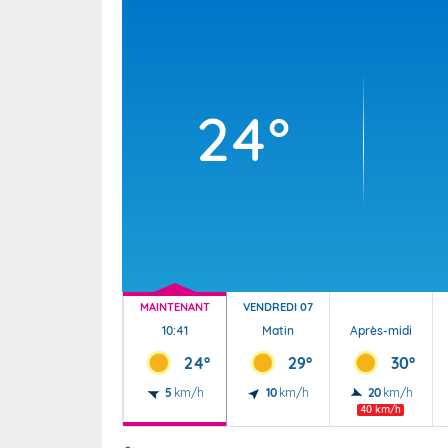
Wallis e
Grand fr
24°
MAINTENANT
VENDREDI 07
10:41
Matin
Après-midi
24°
29°
30°
5
km/h
10
km/h
20
km/h
40 km/h