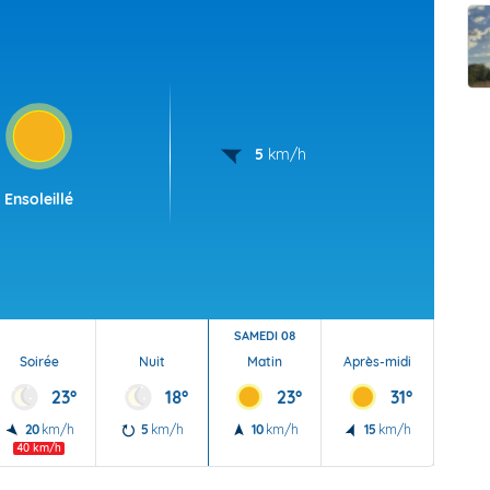
t Futuna
oid
5
km/h
Ensoleillé
SAMEDI 08
Soirée
Nuit
Matin
Après-midi
Soi
23°
18°
23°
31°
20
km/h
5
km/h
10
km/h
15
km/h
15
40 km/h