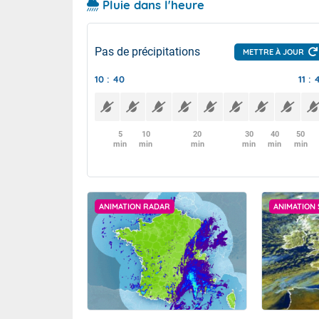
Pluie dans l'heure
Pas de précipitations
METTRE À JOUR
10 : 40
11 : 
5
10
20
30
40
50
min
min
min
min
min
min
ANIMATION RADAR
ANIMATION 