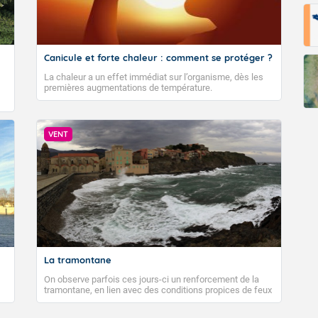
Fermer
Canicule et forte chaleur : comment se protéger ?
La chaleur a un effet immédiat sur l’organisme, dès les
premières augmentations de température.
VENT
La tramontane
On observe parfois ces jours-ci un renforcement de la
tramontane, en lien avec des conditions propices de feux
de forêt. Mais qu'est-ce que la tramontane ? Quelles sont
ses caractéristiques ? La tramontane est un vent