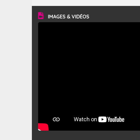
turbulent et généralement sec, pouvant souffler à une
vitesse moyenne de 50 km/h et atteindre 80 à 100 km/h
en rafales, parfois davantage. Il parcourt la basse vallée
du Rhône et la Provence et envahit le littoral
IMAGES & VIDÉOS
méditerranéen à partir de la Camargue.