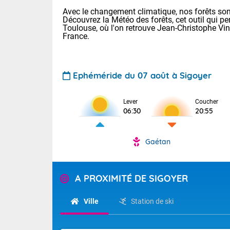
Avec le changement climatique, nos forêts sont
Découvrez la Météo des forêts, cet outil qui pe
Toulouse, où l'on retrouve Jean-Christophe Vi
France.
Ephéméride du 07 août à Sigoyer
Voici les tem
Lever
Coucher
: 18/25 Paris
06:30
20:55
Clermont-Fd :
Limoges : 21/
Lille : 18/26
Gaétan
TENDANCE P
Cet après-mi
Pour la sema
Calme, enso
A PROXIMITÉ DE SIGOYER
Cette semain
temps devrait 
La journée s'
Ville
Station de ski
territoire. Se
Tendance des
chaîne des Py
2026 :
mistral souff