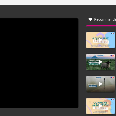
turbulent soufflant de secteur nord-ouest à nord, ou ouest
à nord-ouest, dans un secteur qui part du Roussillon à la
vallée de l’Aude et à l’ouest de l’Hérault. L’étymologie de
ce vent vient du latin trasmontanus, signifiant au-delà des
monts, en allusion aux régions montagneuses d’où
Recommandé
provient ce vent.