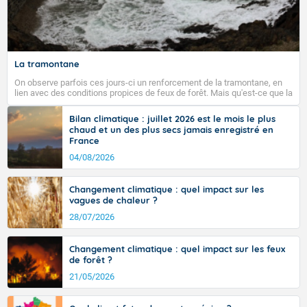
Fermer
La tramontane
On observe parfois ces jours-ci un renforcement de la tramontane, en
lien avec des conditions propices de feux de forêt. Mais qu'est-ce que la
tramontane ? Quelles sont ses caractéristiques ? La tramontane est un
vent turbulent soufflant de secteur nord-ouest à nord, ou ouest à nord-
Bilan climatique : juillet 2026 est le mois le plus
ouest, dans un secteur qui part du Roussillon à la vallée de l’Aude et à
chaud et un des plus secs jamais enregistré en
l’ouest de l’Hérault. L’étymologie de ce vent vient du latin trasmontanus,
France
signifiant au-delà des monts, en allusion aux régions montagneuses
d’où provient ce vent.
04/08/2026
Changement climatique : quel impact sur les
vagues de chaleur ?
28/07/2026
Changement climatique : quel impact sur les feux
de forêt ?
21/05/2026