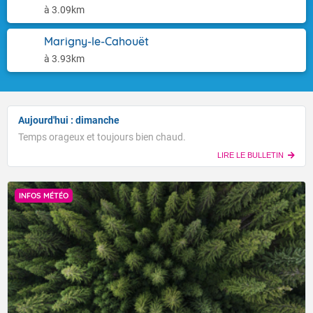
à 3.09km
Marigny-le-Cahouët
à 3.93km
Aujourd'hui : dimanche
Temps orageux et toujours bien chaud.
LIRE LE BULLETIN
INFOS MÉTÉO