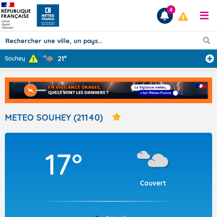
4
21°
Souhey
Prévisions
TOUS LES RÉSULTATS
METEO SOUHEY (21140)
Articles
17°
Couvert