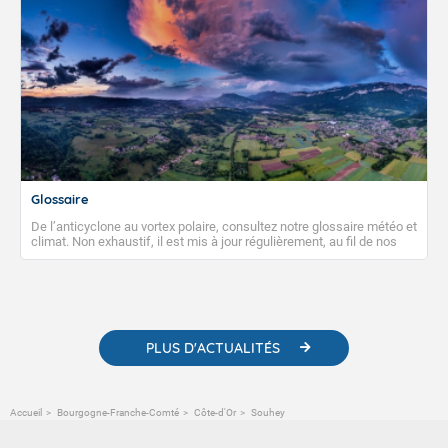
Glossaire
De l’anticyclone au vortex polaire, consultez notre glossaire météo et
climat. Non exhaustif, il est mis à jour régulièrement, au fil de nos
publications. Vous y trouverez également des liens utiles vers nos
contenus pédagogiques concernant les phénomènes
météorologiques et des informations scientifiques sur le
changement climatique.
PLUS D'ACTUALITÉS
Accueil
Bourgogne-Franche-Comté
Côte-d'Or
Souhey