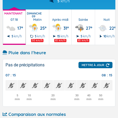
5
km/h
MAINTENANT
DIMANCHE
09
07:18
Matin
Après-midi
Soirée
Nuit
17°
25°
31°
27°
22°
5
km/h
5
km/h
15
km/h
5
km/h
10
km/h
50 km/h
65 km/h
65 km/h
Pluie dans l'heure
Pas de précipitations
METTRE À JOUR
07 : 15
08 : 15
5
10
20
30
40
50
min
min
min
min
min
min
Comparaison aux normales