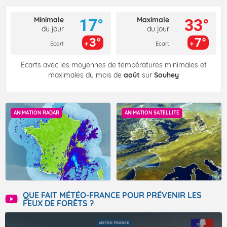
Minimale
Maximale
17°
33°
du jour
du jour
3°
7°
Ecart
Ecart
Écarts avec les moyennes de températures minimales et
maximales du mois de
août
sur
Souhey
ANIMATION RADAR
ANIMATION SATELLITE
QUE FAIT MÉTÉO-FRANCE POUR PRÉVENIR LES
FEUX DE FORÊTS ?