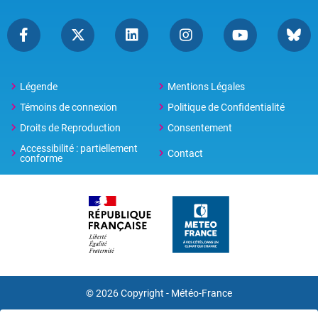
Légende
Mentions Légales
Témoins de connexion
Politique de Confidentialité
Droits de Reproduction
Consentement
Accessibilité : partiellement
Contact
conforme
© 2026 Copyright -
Météo-France