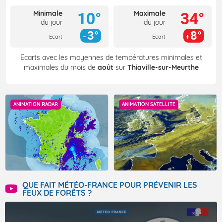
Minimale
Maximale
10°
34°
du jour
du jour
3°
8°
Ecart
Ecart
Écarts avec les moyennes de températures minimales et
maximales du mois de
août
sur
Thiaville-sur-Meurthe
ANIMATION RADAR
ANIMATION SATELLITE
QUE FAIT MÉTÉO-FRANCE POUR PRÉVENIR LES
FEUX DE FORÊTS ?