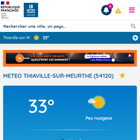
4
33°
Thiaville-sur-M
...
Prévisions
TOUS LES RÉSULTATS
METEO THIAVILLE-SUR-MEURTHE (54120)
Articles
33°
Peu nuageux