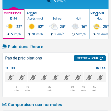
5
km/h
MAINTENANT
SAMEDI
DIMANCHE
08
09
15:54
Après-midi
Soirée
Nuit
Matin
33°
32°
23°
16°
25°
5
km/h
10
km/h
5
km/h
5
km/h
10
km/h
Pluie dans l'heure
Pas de précipitations
METTRE À JOUR
15 : 55
16 : 55
5
10
20
30
40
50
min
min
min
min
min
min
Comparaison aux normales