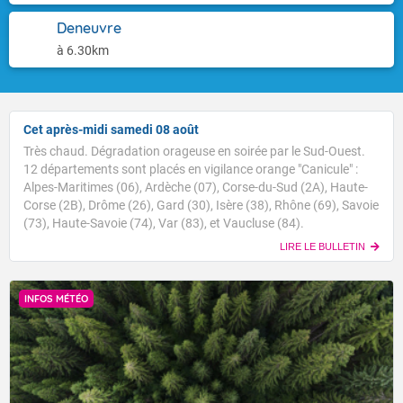
Deneuvre
à 6.30km
Cet après-midi samedi 08 août
Très chaud. Dégradation orageuse en soirée par le Sud-Ouest.
12 départements sont placés en vigilance orange "Canicule" :
Alpes-Maritimes (06), Ardèche (07), Corse-du-Sud (2A), Haute-
Corse (2B), Drôme (26), Gard (30), Isère (38), Rhône (69), Savoie
(73), Haute-Savoie (74), Var (83), et Vaucluse (84).
LIRE LE BULLETIN
INFOS MÉTÉO