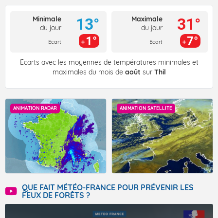
Minimale
Maximale
13°
31°
du jour
du jour
1°
7°
Ecart
Ecart
Écarts avec les moyennes de températures minimales et
maximales du mois de
août
sur
Thil
ANIMATION RADAR
ANIMATION SATELLITE
QUE FAIT MÉTÉO-FRANCE POUR PRÉVENIR LES
FEUX DE FORÊTS ?