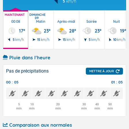
5
km/h
MAINTENANT
DIMANCHE
09
00:08
Matin
Après-midi
Soirée
Nuit
17°
23°
28°
23°
19°
5
km/h
15
km/h
15
km/h
5
km/h
10
km/h
Pluie dans l'heure
Pas de précipitations
METTRE À JOUR
00 : 05
01 : 05
5
10
20
30
40
50
min
min
min
min
min
min
Comparaison aux normales