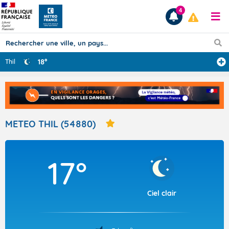
4
18°
Thil
Prévisions
TOUS LES RÉSULTATS
METEO THIL (54880)
Articles
17°
Ciel clair