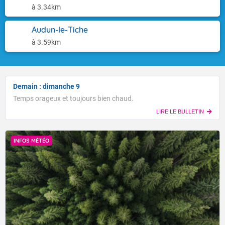
à 3.34km
Audun-le-Tiche
à 3.59km
Demain : dimanche 9
Temps orageux et toujours bien chaud.
LIRE LE BULLETIN
INFOS MÉTÉO