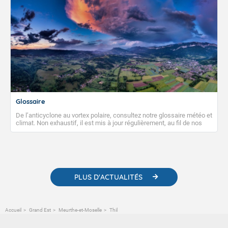
Glossaire
De l’anticyclone au vortex polaire, consultez notre glossaire météo et
climat. Non exhaustif, il est mis à jour régulièrement, au fil de nos
publications. Vous y trouverez également des liens utiles vers nos
contenus pédagogiques concernant les phénomènes
météorologiques et des informations scientifiques sur le
changement climatique.
PLUS D'ACTUALITÉS
Accueil
Grand Est
Meurthe-et-Moselle
Thil