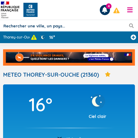
4
16°
Thorey-sur-Ouch
...
Prévisions
TOUS LES RÉSULTATS
METEO THOREY-SUR-OUCHE (21360)
Articles
16°
Ciel clair