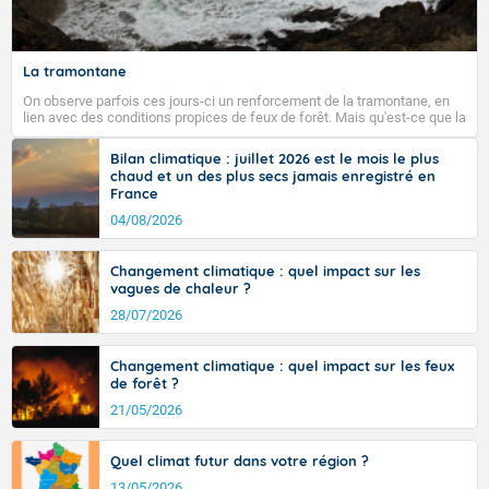
La tramontane
On observe parfois ces jours-ci un renforcement de la tramontane, en
lien avec des conditions propices de feux de forêt. Mais qu'est-ce que la
tramontane ? Quelles sont ses caractéristiques ? La tramontane est un
vent turbulent soufflant de secteur nord-ouest à nord, ou ouest à nord-
Bilan climatique : juillet 2026 est le mois le plus
ouest, dans un secteur qui part du Roussillon à la vallée de l’Aude et à
chaud et un des plus secs jamais enregistré en
l’ouest de l’Hérault. L’étymologie de ce vent vient du latin trasmontanus,
France
signifiant au-delà des monts, en allusion aux régions montagneuses
d’où provient ce vent.
04/08/2026
Changement climatique : quel impact sur les
vagues de chaleur ?
28/07/2026
Changement climatique : quel impact sur les feux
de forêt ?
21/05/2026
Quel climat futur dans votre région ?
13/05/2026