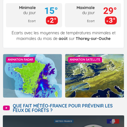
Minimale
Maximale
15°
29°
du jour
du jour
2°
3°
Ecart
Ecart
Écarts avec les moyennes de températures minimales et
maximales du mois de
août
sur
Thorey-sur-Ouche
ANIMATION RADAR
ANIMATION SATELLITE
QUE FAIT MÉTÉO-FRANCE POUR PRÉVENIR LES
FEUX DE FORÊTS ?