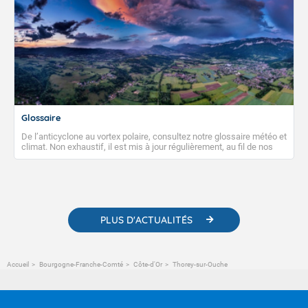
Glossaire
De l’anticyclone au vortex polaire, consultez notre glossaire météo et
climat. Non exhaustif, il est mis à jour régulièrement, au fil de nos
publications. Vous y trouverez également des liens utiles vers nos
contenus pédagogiques concernant les phénomènes
météorologiques et des informations scientifiques sur le
changement climatique.
PLUS D'ACTUALITÉS
Accueil
Bourgogne-Franche-Comté
Côte-d'Or
Thorey-sur-Ouche