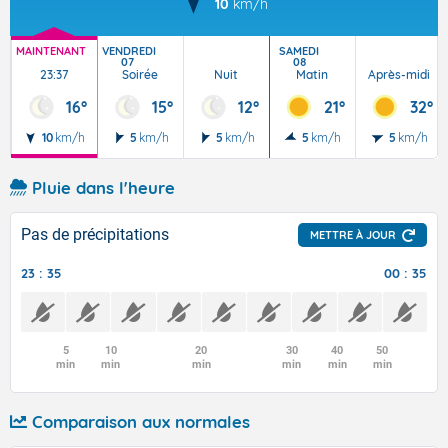
10
km/h
MAINTENANT
VENDREDI
SAMEDI
07
08
23:37
Soirée
Nuit
Matin
Après-midi
16°
15°
12°
21°
32°
10
km/h
5
km/h
5
km/h
5
km/h
5
km/h
Pluie dans l'heure
Pas de précipitations
METTRE À JOUR
23 : 35
00 : 35
5
10
20
30
40
50
min
min
min
min
min
min
Comparaison aux normales