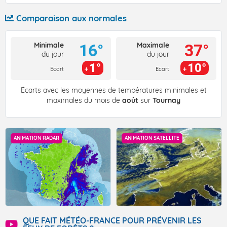
Comparaison aux normales
Minimale
Maximale
16°
37°
du jour
du jour
1°
10°
Ecart
Ecart
Écarts avec les moyennes de températures minimales et
maximales du mois de
août
sur
Tournay
ANIMATION RADAR
ANIMATION SATELLITE
QUE FAIT MÉTÉO-FRANCE POUR PRÉVENIR LES