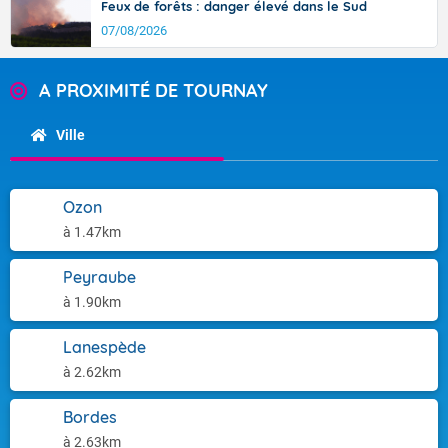
Feux de forêts : danger élevé dans le Sud
07/08/2026
A PROXIMITÉ DE TOURNAY
Ville
Ozon
à 1.47km
Peyraube
à 1.90km
Lanespède
à 2.62km
Bordes
à 2.63km