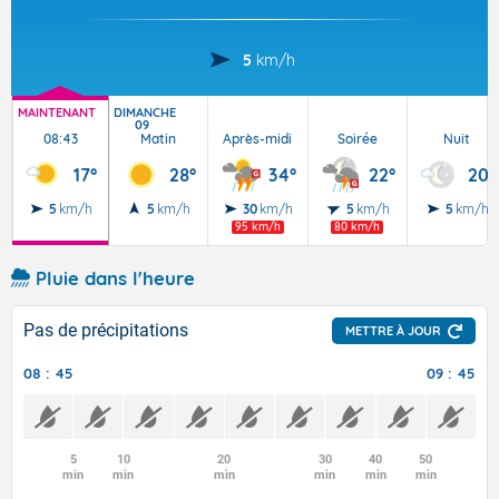
5
km/h
MAINTENANT
DIMANCHE
09
08:43
Matin
Après-midi
Soirée
Nuit
17°
28°
34°
22°
20°
5
km/h
5
km/h
30
km/h
5
km/h
5
km/h
95 km/h
80 km/h
Pluie dans l'heure
Pas de précipitations
METTRE À JOUR
08 : 45
09 : 45
5
10
20
30
40
50
min
min
min
min
min
min