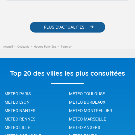
contenus pédagogiques concernant les phénomènes
météorologiques et des informations scientifiques sur le
changement climatique.
PLUS D'ACTUALITÉS
Accueil
Occitanie
Hautes-Pyrénées
Tournay
Top 20 des villes les plus consultées
METEO PARIS
METEO TOULOUSE
METEO LYON
METEO BORDEAUX
METEO NANTES
METEO MONTPELLIER
METEO RENNES
METEO MARSEILLE
METEO LILLE
METEO ANGERS