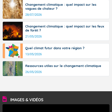
sont comprises entre 30 et 36 dans l'intérieur du pays,
Changement climatique : quel impact sur les
avec des pointes jusqu'à 37 à 38 degrés dans l'arrière-
vagues de chaleur ?
pays varois et en vallée de la Garonne.
28/07/2026
Changement climatique : quel impact sur les feux
de forêt ?
Fermer
21/05/2026
Quel climat futur dans votre région ?
13/05/2026
Ressources utiles sur le changement climatique
26/05/2026
IMAGES & VIDÉOS