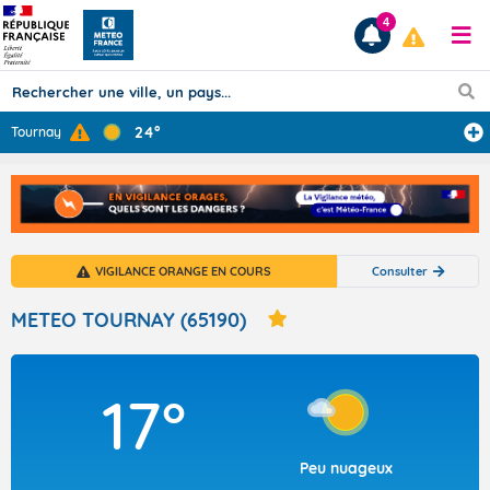
4
24°
Tournay
Prévisions
TOUS LES RÉSULTATS
VIGILANCE ORANGE EN COURS
Consulter
Articles
METEO TOURNAY (65190)
17°
Peu nuageux