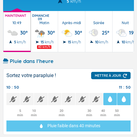
5
km/h
MAINTENANT
DIMANCHE
09
10:49
Matin
Après-midi
Soirée
Nuit
30°
30°
30°
25°
19°
5
km/h
15
km/h
15
km/h
10
km/h
10
km/h
40 km/h
Pluie dans l'heure
Sortez votre parapluie !
METTRE À JOUR
10 : 50
11 : 50
5
10
20
30
40
50
min
min
min
min
min
min
Pluie faible
dans 40 minutes