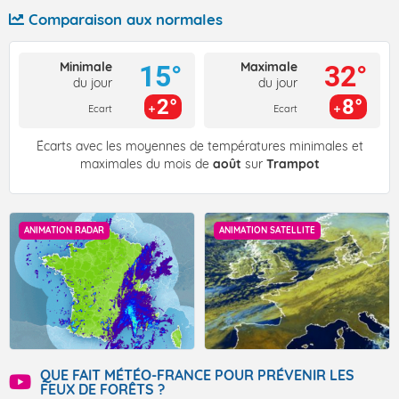
Comparaison aux normales
Minimale
Maximale
15°
32°
du jour
du jour
2°
8°
Ecart
Ecart
Écarts avec les moyennes de températures minimales et
maximales du mois de
août
sur
Trampot
ANIMATION RADAR
ANIMATION SATELLITE
QUE FAIT MÉTÉO-FRANCE POUR PRÉVENIR LES
FEUX DE FORÊTS ?