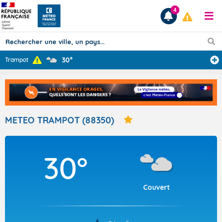
4
30°
Trampot
Prévisions
TOUS LES RÉSULTATS
METEO TRAMPOT (88350)
Articles
30°
Couvert