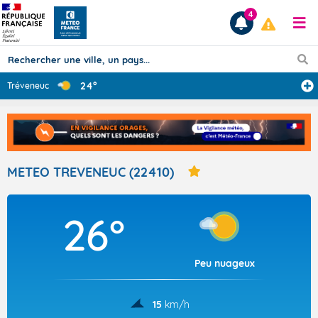
4
24°
Tréveneuc
Prévisions
TOUS LES RÉSULTATS
METEO TREVENEUC (22410)
Articles
26°
Peu nuageux
15
km/h