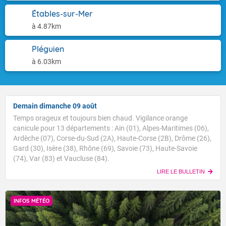
Étables-sur-Mer
à 4.87km
Pléguien
à 6.03km
Demain dimanche 09 août
Temps orageux et toujours bien chaud. Vigilance orange
canicule pour 13 départements : Ain (01), Alpes-Maritimes (06),
Ardèche (07), Corse-du-Sud (2A), Haute-Corse (2B), Drôme (26),
Gard (30), Isère (38), Rhône (69), Savoie (73), Haute-Savoie
(74), Var (83) et Vaucluse (84).
LIRE LE BULLETIN
INFOS MÉTÉO