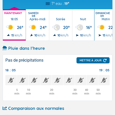
T° eau :
19°
MAINTENANT
SAMEDI
DIMANCHE
08
09
18:05
Après-midi
Soirée
Nuit
Matin
26°
24°
20°
16°
22°
15
km/h
10
km/h
10
km/h
10
km/h
15
km/h
Pluie dans l'heure
Pas de précipitations
METTRE À JOUR
18 : 05
19 : 05
5
10
20
30
40
50
min
min
min
min
min
min
Comparaison aux normales