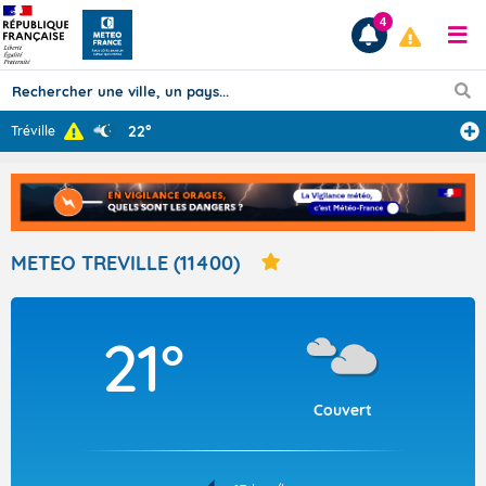
4
22°
Tréville
Prévisions
TOUS LES RÉSULTATS
METEO TREVILLE (11400)
Articles
21°
Couvert