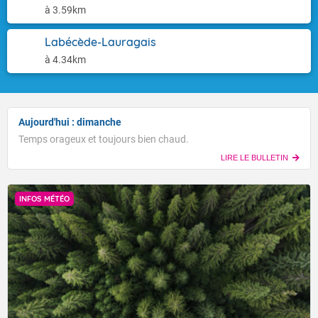
à 3.59km
Labécède-Lauragais
à 4.34km
Aujourd'hui : dimanche
Temps orageux et toujours bien chaud.
LIRE LE BULLETIN
INFOS MÉTÉO