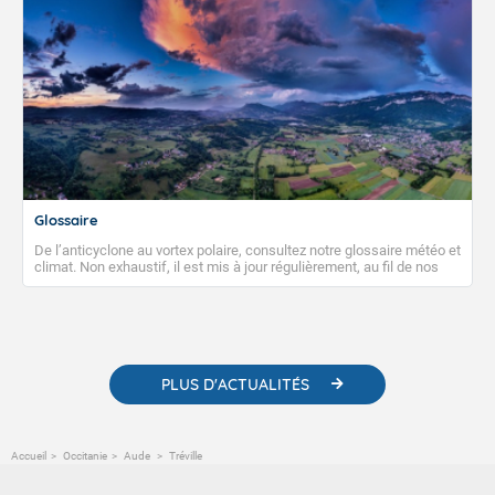
Glossaire
De l’anticyclone au vortex polaire, consultez notre glossaire météo et
climat. Non exhaustif, il est mis à jour régulièrement, au fil de nos
publications. Vous y trouverez également des liens utiles vers nos
contenus pédagogiques concernant les phénomènes
météorologiques et des informations scientifiques sur le
changement climatique.
PLUS D'ACTUALITÉS
Accueil
Occitanie
Aude
Tréville