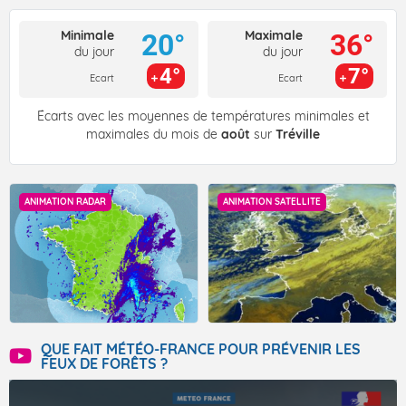
Minimale
Maximale
20°
36°
du jour
du jour
4°
7°
Ecart
Ecart
Écarts avec les moyennes de températures minimales et
maximales du mois de
août
sur
Tréville
ANIMATION RADAR
ANIMATION SATELLITE
QUE FAIT MÉTÉO-FRANCE POUR PRÉVENIR LES
FEUX DE FORÊTS ?