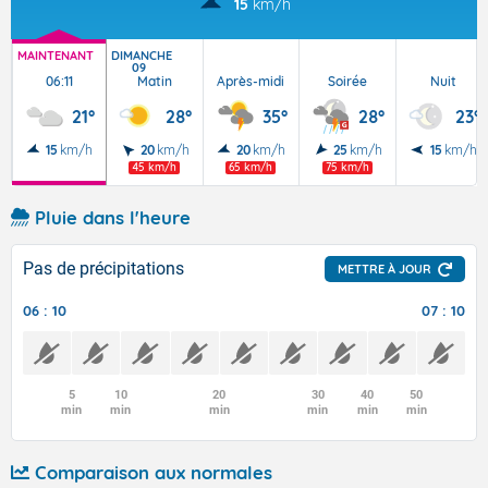
15
km/h
MAINTENANT
DIMANCHE
09
06:11
Matin
Après-midi
Soirée
Nuit
21°
28°
35°
28°
23°
15
km/h
20
km/h
20
km/h
25
km/h
15
km/h
45 km/h
65 km/h
75 km/h
Pluie dans l'heure
Pas de précipitations
METTRE À JOUR
06 : 10
07 : 10
5
10
20
30
40
50
min
min
min
min
min
min
Comparaison aux normales