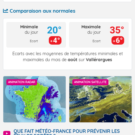
Comparaison aux normales
Minimale
Maximale
20°
35°
du jour
du jour
4°
6°
Ecart
Ecart
Écarts avec les moyennes de températures minimales et
maximales du mois de
août
sur
Vallérargues
ANIMATION RADAR
ANIMATION SATELLITE
QUE FAIT MÉTÉO-FRANCE POUR PRÉVENIR LES