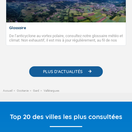
Glossaire
De l’anticyclone au vortex polaire, consultez notre glossaire météo et
climat. Non exhaustif, il est mis à jour régulièrement, au fil de nos
publications. Vous y trouverez également des liens utiles vers nos
contenus pédagogiques concernant les phénomènes
météorologiques et des informations scientifiques sur le
changement climatique.
PLUS D'ACTUALITÉS
Accueil
Occitanie
Gard
Vallérargues
Top 20 des villes les plus consultées