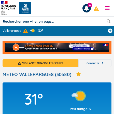
4
32°
Vallérargues
Prévisions
TOUS LES RÉSULTATS
VIGILANCE ORANGE EN COURS
Consulter
Articles
METEO VALLERARGUES (30580)
31°
Peu nuageux