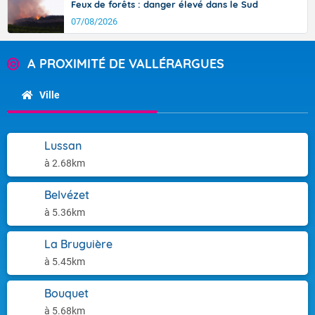
Feux de forêts : danger élevé dans le Sud
07/08/2026
A PROXIMITÉ DE VALLÉRARGUES
Ville
Lussan
à 2.68km
Belvézet
à 5.36km
La Bruguière
à 5.45km
Bouquet
à 5.68km