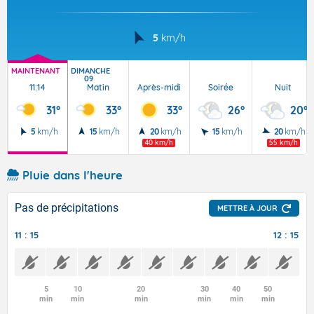
5
km/h
MAINTENANT
DIMANCHE
09
11:14
Matin
Après-midi
Soirée
Nuit
31°
33°
33°
26°
20°
5
km/h
15
km/h
20
km/h
15
km/h
20
km/h
40 km/h
55 km/h
Pluie dans l'heure
Pas de précipitations
METTRE À JOUR
11 : 15
12 : 15
5
10
20
30
40
50
min
min
min
min
min
min