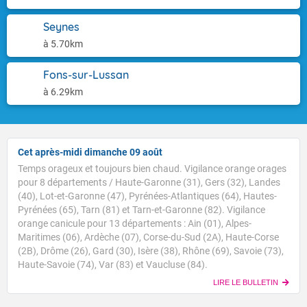
Seynes
à 5.70km
Fons-sur-Lussan
à 6.29km
Cet après-midi dimanche 09 août
Temps orageux et toujours bien chaud. Vigilance orange orages
pour 8 départements / Haute-Garonne (31), Gers (32), Landes
(40), Lot-et-Garonne (47), Pyrénées-Atlantiques (64), Hautes-
Pyrénées (65), Tarn (81) et Tarn-et-Garonne (82). Vigilance
orange canicule pour 13 départements : Ain (01), Alpes-
Maritimes (06), Ardèche (07), Corse-du-Sud (2A), Haute-Corse
Voici les températures relevées à 10h suivies des
(2B), Drôme (26), Gard (30), Isère (38), Rhône (69), Savoie (73),
maximales prévues cet après-midi : Brest : 20/27 Paris
Haute-Savoie (74), Var (83) et Vaucluse (84).
: 23/34 Lyon : 25/37 Biarritz : 24/27 Cherbourg : 24/27
LIRE LE BULLETIN
Tours : 27/34 Clermont-Fd : 29/34 Perpignan : 29/32
TENDANCE POUR LES JOURS SUIVANTS
Nice : 30/32 Rennes : 24/33 Nancy : 26/32 Limoges :