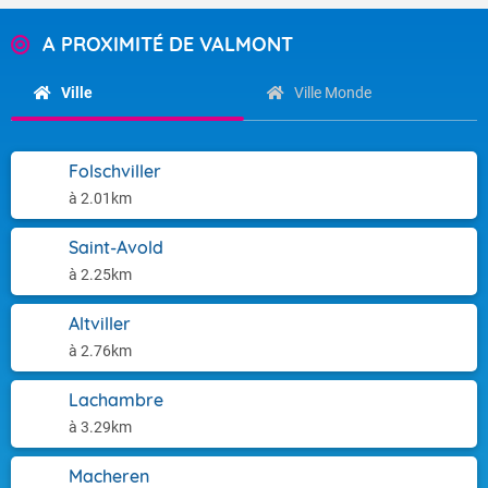
A PROXIMITÉ DE VALMONT
Ville
Ville Monde
Folschviller
à 2.01km
Saint-Avold
à 2.25km
Altviller
à 2.76km
Lachambre
à 3.29km
Macheren