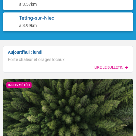
à 3.57km
Teting-sur-Nied
à 3.99km
Aujourd'hui : lundi
Forte chaleur et orages locaux
LIRE LE BULLETIN
INFOS MÉTÉO