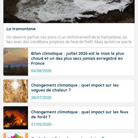
Fermer
La tramontane
On observe parfois ces jours-ci un renforcement de la tramontane, en
lien avec des conditions propices de feux de forêt. Mais qu'est-ce que la
tramontane ? Quelles sont ses caractéristiques ? La tramontane est un
vent turbulent soufflant de secteur nord-ouest à nord, ou ouest à nord-
Bilan climatique : juillet 2026 est le mois le plus
ouest, dans un secteur qui part du Roussillon à la vallée de l’Aude et à
chaud et un des plus secs jamais enregistré en
l’ouest de l’Hérault. L’étymologie de ce vent vient du latin trasmontanus,
France
signifiant au-delà des monts, en allusion aux régions montagneuses
d’où provient ce vent.
04/08/2026
Changement climatique : quel impact sur les
vagues de chaleur ?
28/07/2026
Changement climatique : quel impact sur les feux
de forêt ?
21/05/2026