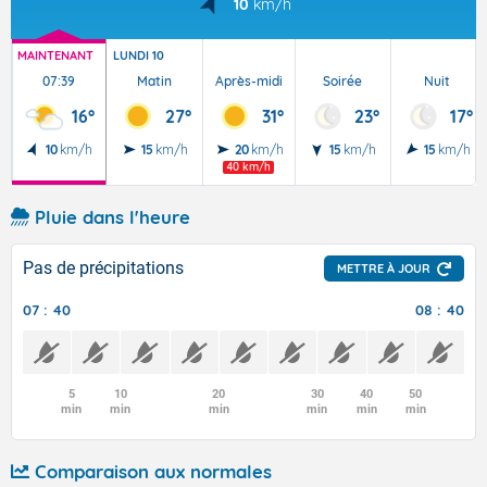
10
km/h
MAINTENANT
LUNDI 10
07:39
Matin
Après-midi
Soirée
Nuit
16°
27°
31°
23°
17°
10
km/h
15
km/h
20
km/h
15
km/h
15
km/h
40 km/h
Pluie dans l'heure
Pas de précipitations
METTRE À JOUR
07 : 40
08 : 40
5
10
20
30
40
50
min
min
min
min
min
min
Comparaison aux normales