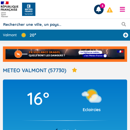
4
20°
Valmont
Prévisions
TOUS LES RÉSULTATS
METEO VALMONT (57730)
Articles
16°
Eclaircies