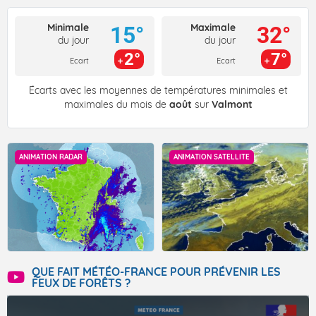
Minimale
Maximale
15°
32°
du jour
du jour
2°
7°
Ecart
Ecart
Écarts avec les moyennes de températures minimales et
maximales du mois de
août
sur
Valmont
ANIMATION RADAR
ANIMATION SATELLITE
QUE FAIT MÉTÉO-FRANCE POUR PRÉVENIR LES
FEUX DE FORÊTS ?