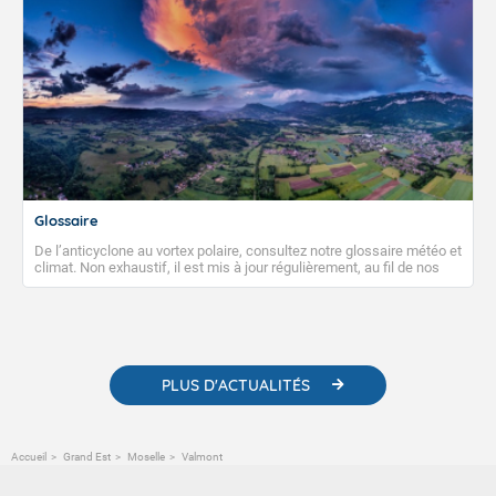
Glossaire
De l’anticyclone au vortex polaire, consultez notre glossaire météo et
climat. Non exhaustif, il est mis à jour régulièrement, au fil de nos
publications. Vous y trouverez également des liens utiles vers nos
contenus pédagogiques concernant les phénomènes
météorologiques et des informations scientifiques sur le
changement climatique.
PLUS D'ACTUALITÉS
Accueil
Grand Est
Moselle
Valmont